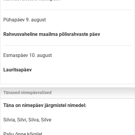
Pühapäev 9. august
Rahvusvaheline maailma põlisrahvaste päev
Esmaspäev 10. august
Lauritsapäev
Tänased nimepäevalised
Täna on nimepäev järgmistel nimedel:
Silvia, Silvi, Silva, Silve
Palju õnne kõigile!