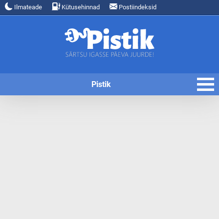
Ilmateade
Kütusehinnad
Postiindeksid
Pistik