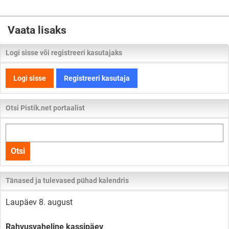
Vaata lisaks
Logi sisse või registreeri kasutajaks
Logi sisse
Registreeri kasutaja
Otsi Pistik.net portaalist
Otsi
kogu
Otsi
lehelt
Tänased ja tulevased pühad kalendris
Laupäev 8. august
Rahvusvaheline kassipäev