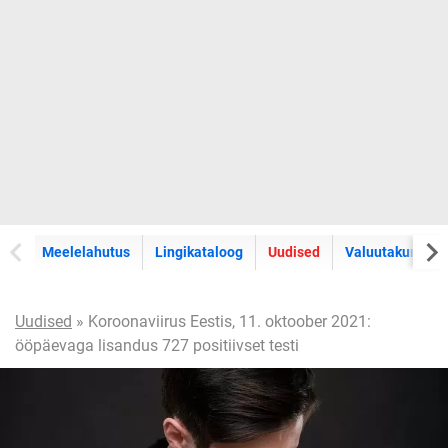
Meelelahutus
Lingikataloog
Uudised
Valuutakursid
Uudised
» Koroonaviirus Eestis, 11. oktoober 2021:
ööpäevaga lisandus 727 positiivset testi