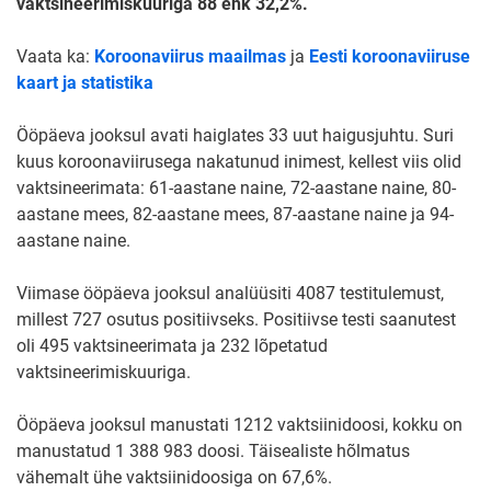
vaktsineerimiskuuriga 88 ehk 32,2%.
Vaata ka:
Koroonaviirus maailmas
ja
Eesti koroonaviiruse
kaart ja statistika
Ööpäeva jooksul avati haiglates 33 uut haigusjuhtu. Suri
kuus koroonaviirusega nakatunud inimest, kellest viis olid
vaktsineerimata: 61-aastane naine, 72-aastane naine, 80-
aastane mees, 82-aastane mees, 87-aastane naine ja 94-
aastane naine.
Viimase ööpäeva jooksul analüüsiti 4087 testitulemust,
millest 727 osutus positiivseks. Positiivse testi saanutest
oli 495 vaktsineerimata ja 232 lõpetatud
vaktsineerimiskuuriga.
Ööpäeva jooksul manustati 1212 vaktsiinidoosi, kokku on
manustatud 1 388 983 doosi. Täisealiste hõlmatus
vähemalt ühe vaktsiinidoosiga on 67,6%.