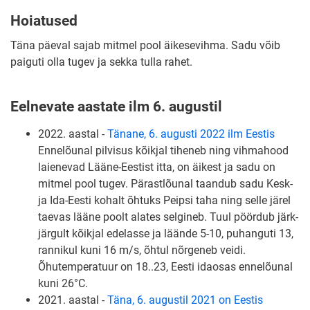
Hoiatused
Täna päeval sajab mitmel pool äikesevihma. Sadu võib
paiguti olla tugev ja sekka tulla rahet.
Eelnevate aastate ilm 6. augustil
2022. aastal -
Tänane, 6. augusti 2022 ilm Eestis
Ennelõunal pilvisus kõikjal tiheneb ning vihmahood
laienevad Lääne-Eestist itta, on äikest ja sadu on
mitmel pool tugev. Pärastlõunal taandub sadu Kesk-
ja Ida-Eesti kohalt õhtuks Peipsi taha ning selle järel
taevas lääne poolt alates selgineb. Tuul pöördub järk-
järgult kõikjal edelasse ja läände 5-10, puhanguti 13,
rannikul kuni 16 m/s, õhtul nõrgeneb veidi.
Õhutemperatuur on 18..23, Eesti idaosas ennelõunal
kuni 26°C.
2021. aastal -
Täna, 6. augustil 2021 on Eestis