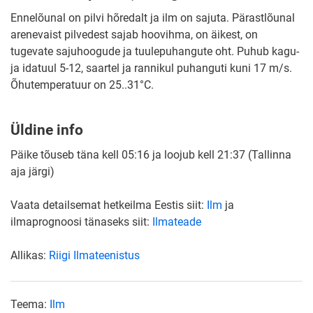
Ennelõunal on pilvi hõredalt ja ilm on sajuta. Pärastlõunal
arenevaist pilvedest sajab hoovihma, on äikest, on
tugevate sajuhoogude ja tuulepuhangute oht. Puhub kagu-
ja idatuul 5-12, saartel ja rannikul puhanguti kuni 17 m/s.
Õhutemperatuur on 25..31°C.
Üldine info
Päike tõuseb täna kell 05:16 ja loojub kell 21:37 (Tallinna
aja järgi)
Vaata detailsemat hetkeilma Eestis siit:
Ilm
ja
ilmaprognoosi tänaseks siit:
Ilmateade
Allikas:
Riigi Ilmateenistus
Teema:
Ilm