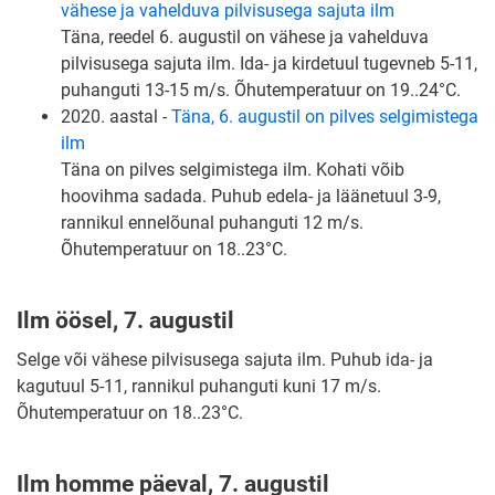
vähese ja vahelduva pilvisusega sajuta ilm
Täna, reedel 6. augustil on vähese ja vahelduva
pilvisusega sajuta ilm. Ida- ja kirdetuul tugevneb 5-11,
puhanguti 13-15 m/s. Õhutemperatuur on 19..24°C.
2020. aastal -
Täna, 6. augustil on pilves selgimistega
ilm
Täna on pilves selgimistega ilm. Kohati võib
hoovihma sadada. Puhub edela- ja läänetuul 3-9,
rannikul ennelõunal puhanguti 12 m/s.
Õhutemperatuur on 18..23°C.
Ilm öösel, 7. augustil
Selge või vähese pilvisusega sajuta ilm. Puhub ida- ja
kagutuul 5-11, rannikul puhanguti kuni 17 m/s.
Õhutemperatuur on 18..23°C.
Ilm homme päeval, 7. augustil