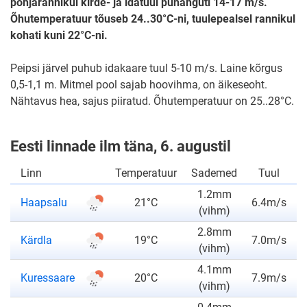
põhjarannikul kirde- ja idatuul puhanguti 14-17 m/s.
Õhutemperatuur tõuseb 24..30°C-ni, tuulepealsel rannikul
kohati kuni 22°C-ni.
Peipsi järvel puhub idakaare tuul 5-10 m/s. Laine kõrgus
0,5-1,1 m. Mitmel pool sajab hoovihma, on äikeseoht.
Nähtavus hea, sajus piiratud. Õhutemperatuur on 25..28°C.
Eesti linnade ilm täna, 6. augustil
Linn
Temperatuur
Sademed
Tuul
1.2mm
Haapsalu
21°C
6.4m/s
(vihm)
2.8mm
Kärdla
19°C
7.0m/s
(vihm)
4.1mm
Kuressaare
20°C
7.9m/s
(vihm)