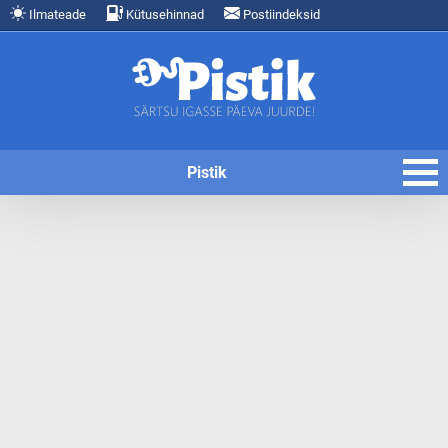
Ilmateade
Kütusehinnad
Postiindeksid
Pistik