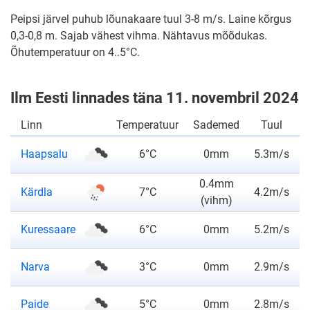
Peipsi järvel puhub lõunakaare tuul 3-8 m/s. Laine kõrgus
0,3-0,8 m. Sajab vähest vihma. Nähtavus mõõdukas.
Õhutemperatuur on 4..5°C.
Ilm Eesti linnades täna 11. novembril 2024
Linn
Temperatuur
Sademed
Tuul
ilmateade
Haapsalu
6°C
0mm
5.3m/s
0.4mm
ilmateade
Kärdla
7°C
4.2m/s
(vihm)
ilmateade
Kuressaare
6°C
0mm
5.2m/s
ilmateade
Narva
3°C
0mm
2.9m/s
ilmateade
Paide
5°C
0mm
2.8m/s