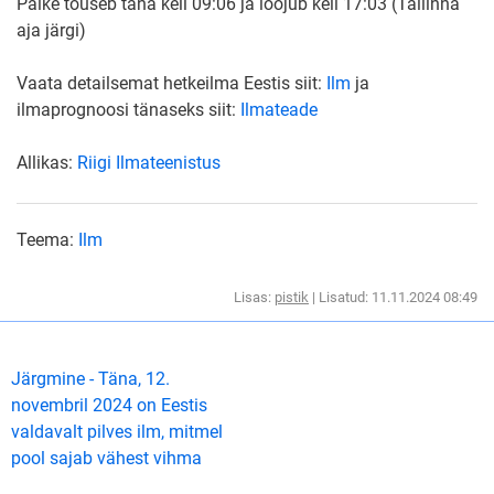
Päike tõuseb täna kell 09:06 ja loojub kell 17:03 (Tallinna
aja järgi)
Vaata detailsemat hetkeilma Eestis siit:
Ilm
ja
ilmaprognoosi tänaseks siit:
Ilmateade
Allikas:
Riigi Ilmateenistus
Teema:
Ilm
Lisas:
pistik
| Lisatud: 11.11.2024 08:49
Järgmine - Täna, 12.
novembril 2024 on Eestis
valdavalt pilves ilm, mitmel
pool sajab vähest vihma