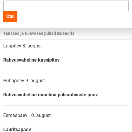
Otsi
kogu
Otsi
lehelt
Tänased ja tulevased pühad kalendris
Laupäev 8. august
Rahvusvaheline kassipäev
Pühapäev 9. august
Rahvusvaheline maailma põlisrahvaste päev
Esmaspäev 10. august
Lauritsapäev