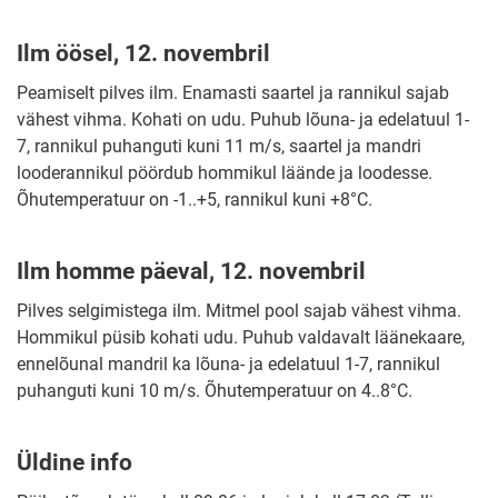
Ilm öösel, 12. novembril
Peamiselt pilves ilm. Enamasti saartel ja rannikul sajab
vähest vihma. Kohati on udu. Puhub lõuna- ja edelatuul 1-
7, rannikul puhanguti kuni 11 m/s, saartel ja mandri
looderannikul pöördub hommikul läände ja loodesse.
Õhutemperatuur on -1..+5, rannikul kuni +8°C.
Ilm homme päeval, 12. novembril
Pilves selgimistega ilm. Mitmel pool sajab vähest vihma.
Hommikul püsib kohati udu. Puhub valdavalt läänekaare,
ennelõunal mandril ka lõuna- ja edelatuul 1-7, rannikul
puhanguti kuni 10 m/s. Õhutemperatuur on 4..8°C.
Üldine info