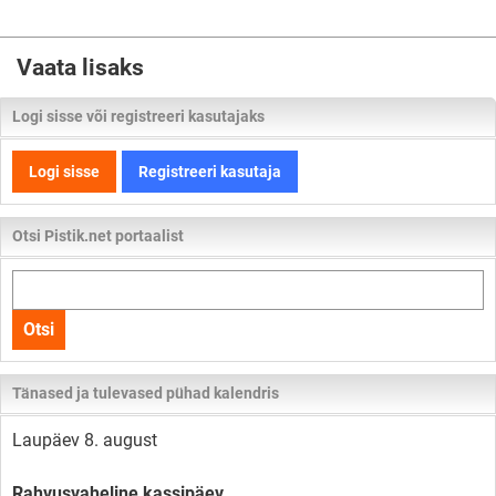
Vaata lisaks
Logi sisse või registreeri kasutajaks
Logi sisse
Registreeri kasutaja
Otsi Pistik.net portaalist
Otsi
kogu
Otsi
lehelt
Tänased ja tulevased pühad kalendris
Laupäev 8. august
Rahvusvaheline kassipäev