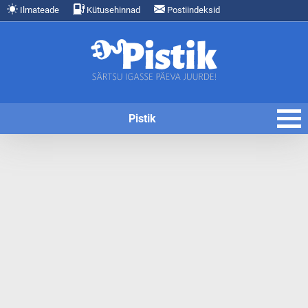
Ilmateade
Kütusehinnad
Postiindeksid
Pistik