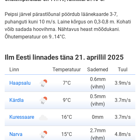
Peipsi järvel pärastlõunal pöördub läänekaarde 3-7,
puhanguti kuni 10 m/s. Laine kõrgus on 0,3-0,8 m. Kohati
võib sadada hoovihma. Nähtavus heast mõõdukani.
Õhutemperatuur on 9..14°C.
Ilm Eesti linnades täna 21. aprillil 2025
Linn
Temperatuur
Sademed
Tuul
0.6mm
ilmateade
Haapsalu
7°C
3.9m/s
(vihm)
0.5mm
ilmateade
Kärdla
9°C
3.7m/s
(vihm)
ilmateade
Kuressaare
16°C
0mm
3.7m/s
2.7mm
ilmateade
Narva
15°C
4.8m/s
(vihm)