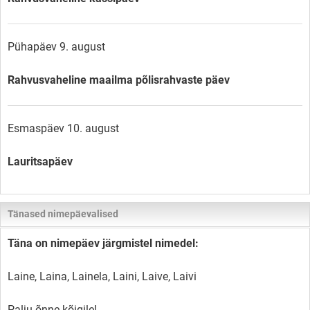
Pühapäev 9. august
Rahvusvaheline maailma põlisrahvaste päev
Esmaspäev 10. august
Lauritsapäev
Tänased nimepäevalised
Täna on nimepäev järgmistel nimedel:
Laine, Laina, Lainela, Laini, Laive, Laivi
Palju õnne kõigile!