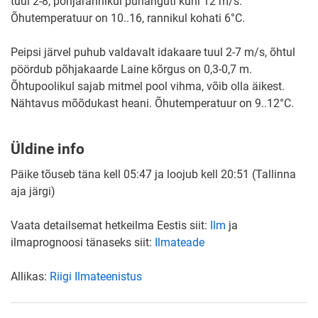
tuul 2-8, põhjarannikul puhanguti kuni 12 m/s.
Õhutemperatuur on 10..16, rannikul kohati 6°C.
Peipsi järvel puhub valdavalt idakaare tuul 2-7 m/s, õhtul
pöördub põhjakaarde Laine kõrgus on 0,3-0,7 m.
Õhtupoolikul sajab mitmel pool vihma, võib olla äikest.
Nähtavus mõõdukast heani. Õhutemperatuur on 9..12°C.
Üldine info
Päike tõuseb täna kell 05:47 ja loojub kell 20:51 (Tallinna
aja järgi)
Vaata detailsemat hetkeilma Eestis siit:
Ilm
ja
ilmaprognoosi tänaseks siit:
Ilmateade
Allikas:
Riigi Ilmateenistus