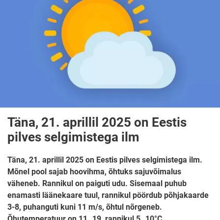
Täna, 21. aprillil 2025 on Eestis
pilves selgimistega ilm
Täna, 21. aprillil 2025 on Eestis pilves selgimistega ilm.
Mõnel pool sajab hoovihma, õhtuks sajuvõimalus
väheneb. Rannikul on paiguti udu. Sisemaal puhub
enamasti läänekaare tuul, rannikul pöördub põhjakaarde
3-8, puhanguti kuni 11 m/s, õhtul nõrgeneb.
Õhutemperatuur on 11..19, rannikul 5..10°C.