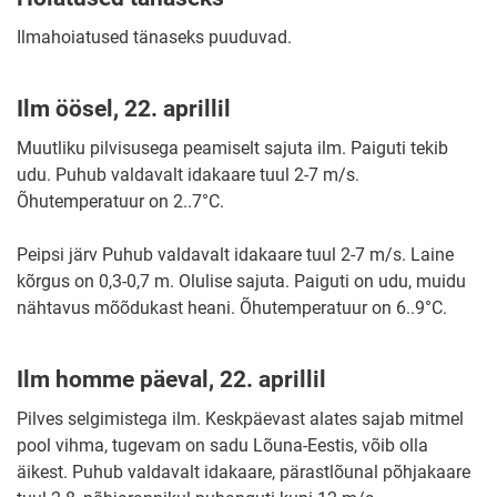
Ilmahoiatused tänaseks puuduvad.
Ilm öösel, 22. aprillil
Muutliku pilvisusega peamiselt sajuta ilm. Paiguti tekib
udu. Puhub valdavalt idakaare tuul 2-7 m/s.
Õhutemperatuur on 2..7°C.
Peipsi järv Puhub valdavalt idakaare tuul 2-7 m/s. Laine
kõrgus on 0,3-0,7 m. Olulise sajuta. Paiguti on udu, muidu
nähtavus mõõdukast heani. Õhutemperatuur on 6..9°C.
Ilm homme päeval, 22. aprillil
Pilves selgimistega ilm. Keskpäevast alates sajab mitmel
pool vihma, tugevam on sadu Lõuna-Eestis, võib olla
äikest. Puhub valdavalt idakaare, pärastlõunal põhjakaare