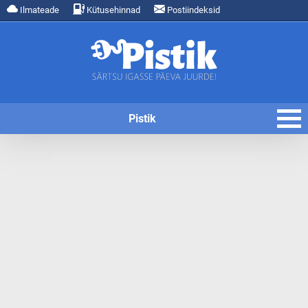
Ilmateade
Kütusehinnad
Postiindeksid
Pistik