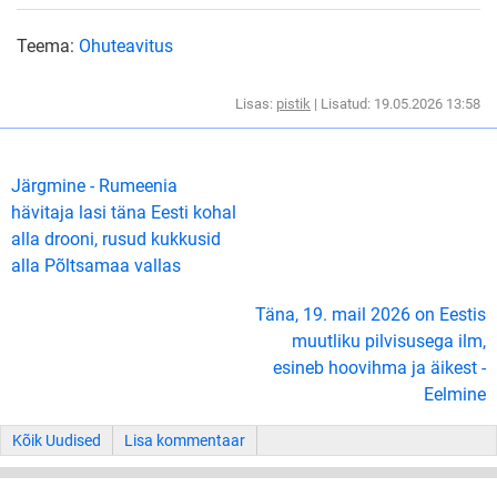
Teema:
Ohuteavitus
Lisas:
pistik
| Lisatud: 19.05.2026 13:58
Järgmine - Rumeenia
hävitaja lasi täna Eesti kohal
alla drooni, rusud kukkusid
alla Põltsamaa vallas
Täna, 19. mail 2026 on Eestis
muutliku pilvisusega ilm,
esineb hoovihma ja äikest -
Eelmine
Kõik Uudised
Lisa kommentaar