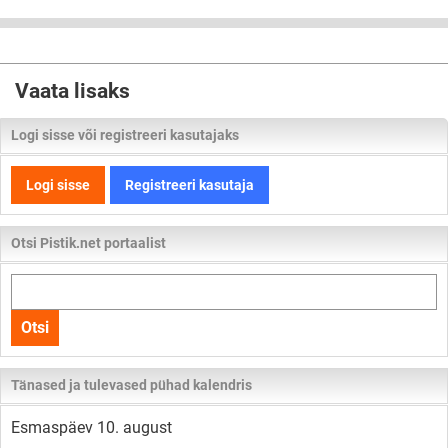
Vaata lisaks
Logi sisse või registreeri kasutajaks
Logi sisse
Registreeri kasutaja
Otsi Pistik.net portaalist
Otsi
kogu
Otsi
lehelt
Tänased ja tulevased pühad kalendris
Esmaspäev 10. august