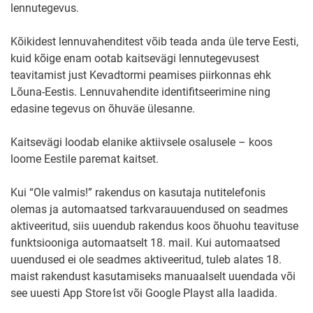
lennutegevus.
Kõikidest lennuvahenditest võib teada anda üle terve Eesti,
kuid kõige enam ootab kaitsevägi lennutegevusest
teavitamist just Kevadtormi peamises piirkonnas ehk
Lõuna-Eestis. Lennuvahendite identifitseerimine ning
edasine tegevus on õhuväe ülesanne.
Kaitsevägi loodab elanike aktiivsele osalusele – koos
loome Eestile paremat kaitset.
Kui “Ole valmis!” rakendus on kasutaja nutitelefonis
olemas ja automaatsed tarkvarauuendused on seadmes
aktiveeritud, siis uuendub rakendus koos õhuohu teavituse
funktsiooniga automaatselt 18. mail. Kui automaatsed
uuendused ei ole seadmes aktiveeritud, tuleb alates 18.
maist rakendust kasutamiseks manuaalselt uuendada või
see uuesti App Store
’
ist või Google Playst alla laadida.