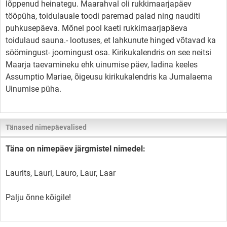
lõppenud heinategu. Maarahval oli rukkimaarjapäev
tööpüha, toidulauale toodi paremad palad ning nauditi
puhkusepäeva. Mõnel pool kaeti rukkimaarjapäeva
toidulaud sauna.- lootuses, et lahkunute hinged võtavad ka
söömingust- joomingust osa. Kirikukalendris on see neitsi
Maarja taevamineku ehk uinumise päev, ladina keeles
Assumptio Mariae, õigeusu kirikukalendris ka Jumalaema
Uinumise püha.
Tänased nimepäevalised
Täna on nimepäev järgmistel nimedel:
Laurits, Lauri, Lauro, Laur, Laar
Palju õnne kõigile!