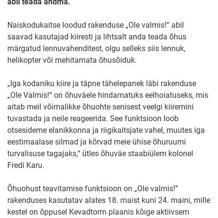
abil teada andma.
Naiskodukaitse loodud rakenduse „Ole valmis!“ abil
saavad kasutajad kiiresti ja lihtsalt anda teada õhus
märgatud lennuvahenditest, olgu selleks siis lennuk,
helikopter või mehitamata õhusõiduk.
„Iga kodaniku kiire ja täpne tähelepanek läbi rakenduse
„Ole Valmis!“ on õhuväele hindamatuks eelhoiatuseks, mis
aitab meil võimalikke õhuohte senisest veelgi kiiremini
tuvastada ja neile reageerida. See funktsioon loob
otsesideme elanikkonna ja riigikaitsjate vahel, muutes iga
eestimaalase silmad ja kõrvad meie ühise õhuruumi
turvalisuse tagajaks,“ ütles õhuväe staabiülem kolonel
Fredi Karu.
Õhuohust teavitamise funktsioon on „Ole valmis!”
rakenduses kasutatav alates 18. maist kuni 24. maini, mille
kestel on õppusel Kevadtorm plaanis kõige aktiivsem