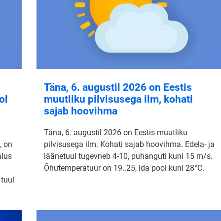
Täna, 6. augustil 2026 on Eestis
ol
muutliku pilvisusega ilm, kohati
sajab hoovihma
Täna, 6. augustil 2026 on Eestis muutliku
, on
pilvisusega ilm. Kohati sajab hoovihma. Edela- ja
alus
läänetuul tugevneb 4-10, puhanguti kuni 15 m/s.
Õhutemperatuur on 19..25, ida pool kuni 28°C.
 tuul