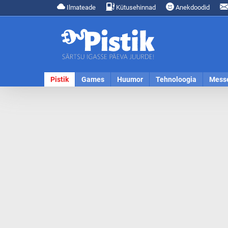
Ilmateade
Kütusehinnad
Anekdoodid
Pistik
Games
Huumor
Tehnoloogia
Mess