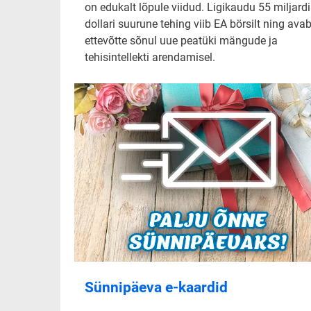
on edukalt lõpule viidud. Ligikaudu 55 miljardi
dollari suurune tehing viib EA börsilt ning ava
ettevõtte sõnul uue peatüki mängude ja
tehisintellekti arendamisel.
Sünnipäeva e-kaardid