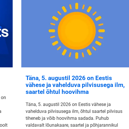
Täna, 5. augustil 2026 on Eestis
vähese ja vahelduva pilvisusega ilm,
saartel õhtul hoovihma
 on
Täna, 5. augustil 2026 on Eestis vähese ja
a
vahelduva pilvisusega ilm, õhtul saartel pilvisus
tiheneb ja võib hoovihma sadada. Puhub
oolt
valdavalt lõunakaare, saartel ja põhjarannikul