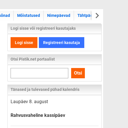
sõnad
Mõistatused
Nimepäevad
Tähtpäevad
Kas teadsid
Logi sisse või registreeri kasutajaks
Logi sisse
Registreeri kasutaja
Otsi Pistik.net portaalist
Otsi
Otsi
kogu
lehelt
Tänased ja tulevased pühad kalendris
Laupäev 8. august
Rahvusvaheline kassipäev