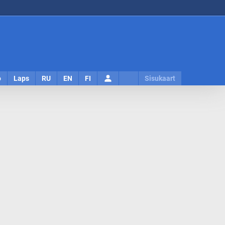
Logi
o
Laps
RU
EN
FI
Sisukaart
sisse