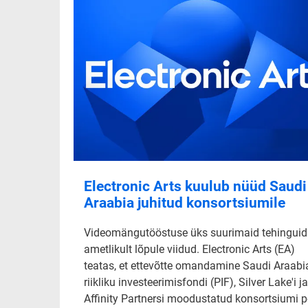
Electronic Arts kuulub nüüd Saudi
Araabia juhitud konsortsiumile
Videomängutööstuse üks suurimaid tehinguid
ametlikult lõpule viidud. Electronic Arts (EA)
teatas, et ettevõtte omandamine Saudi Araabi
riikliku investeerimisfondi (PIF), Silver Lake'i ja
Affinity Partnersi moodustatud konsortsiumi p