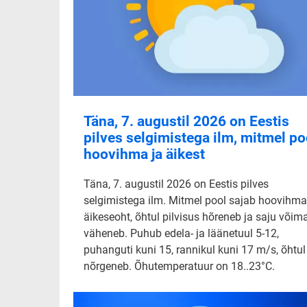
Täna, 7. augustil 2026 on Eestis
pilves selgimistega ilm, mitmel po
hoovihma ja äikest
Täna, 7. augustil 2026 on Eestis pilves
selgimistega ilm. Mitmel pool sajab hoovihma
äikeseoht, õhtul pilvisus hõreneb ja saju võim
väheneb. Puhub edela- ja läänetuul 5-12,
puhanguti kuni 15, rannikul kuni 17 m/s, õhtul
nõrgeneb. Õhutemperatuur on 18..23°C.