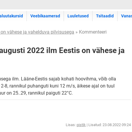
aluutakursid
Veebikaamerad
Luuletused
Tsitaadid
Vana
 on vähese ja vahelduva pilvisusega
» Kommenteeri
augusti 2022 ilm Eestis on vähese ja
usega ilm. Lääne-Eestis sajab kohati hoovihma, võib olla
 2-8, rannikul puhanguti kuni 12 m/s, äikese ajal on tuul
r on 25..29, rannikul paiguti 22°C.
Lisas:
pistik
| Lisatud: 23.08.2022 09:24