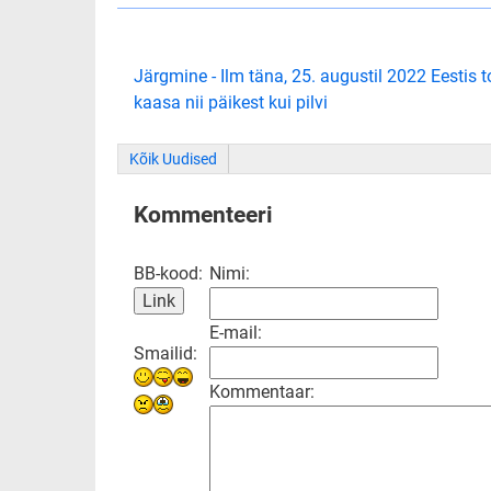
Järgmine - Ilm täna, 25. augustil 2022 Eestis 
kaasa nii päikest kui pilvi
Kõik Uudised
Kommenteeri
BB-kood:
Nimi:
E-mail:
Smailid:
Kommentaar: