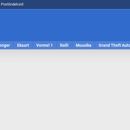
Postiindeksid
enger
Ekaart
Vormel 1
Ralli
Muusika
Grand Theft Aut