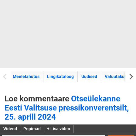
Meelelahutus
Lingikataloog
Uudised
Valuutakursid
Loe kommentaare
Otseülekanne
Eesti Valitsuse pressikonverentsilt,
25. aprill 2024
Videod
Popimad
+ Lisa video