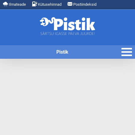
Ilmateade
Kütusehinnad
Postiindeksid
Pistik