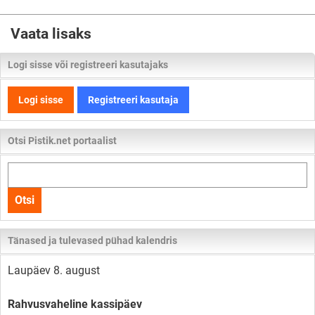
Vaata lisaks
Logi sisse või registreeri kasutajaks
Logi sisse
Registreeri kasutaja
Otsi Pistik.net portaalist
Otsi
kogu
Otsi
lehelt
Tänased ja tulevased pühad kalendris
Laupäev 8. august
Rahvusvaheline kassipäev