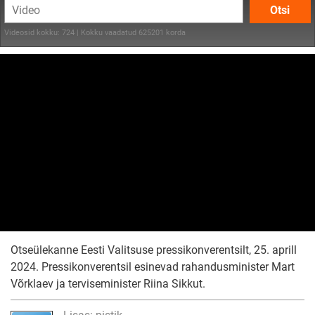
Otsi
Videosid kokku: 724 | Kokku vaadatud 625201 korda
Otseülekanne Eesti Valitsuse pressikonverentsilt, 25. aprill
2024. Pressikonverentsil esinevad rahandusminister Mart
Võrklaev ja terviseminister Riina Sikkut.