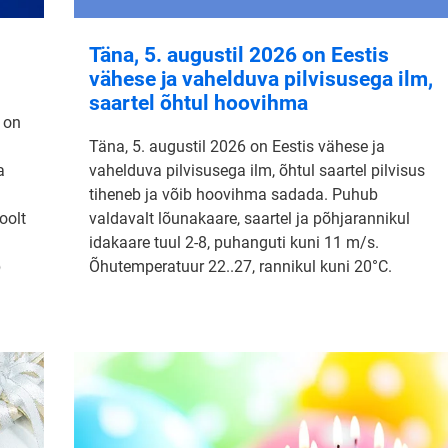
Täna, 5. augustil 2026 on Eestis
vähese ja vahelduva pilvisusega ilm,
saartel õhtul hoovihma
 on
Täna, 5. augustil 2026 on Eestis vähese ja
a
vahelduva pilvisusega ilm, õhtul saartel pilvisus
tiheneb ja võib hoovihma sadada. Puhub
oolt
valdavalt lõunakaare, saartel ja põhjarannikul
idakaare tuul 2-8, puhanguti kuni 11 m/s.
b
Õhutemperatuur 22..27, rannikul kuni 20°C.