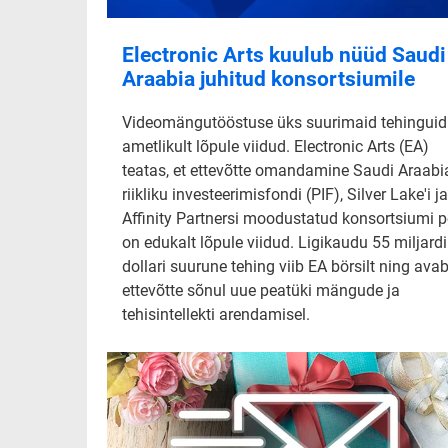
Electronic Arts kuulub nüüd Saudi
Araabia juhitud konsortsiumile
Videomängutööstuse üks suurimaid tehinguid
ametlikult lõpule viidud. Electronic Arts (EA)
teatas, et ettevõtte omandamine Saudi Araabi
riikliku investeerimisfondi (PIF), Silver Lake'i ja
Affinity Partnersi moodustatud konsortsiumi p
on edukalt lõpule viidud. Ligikaudu 55 miljardi
dollari suurune tehing viib EA börsilt ning ava
ettevõtte sõnul uue peatüki mängude ja
tehisintellekti arendamisel.