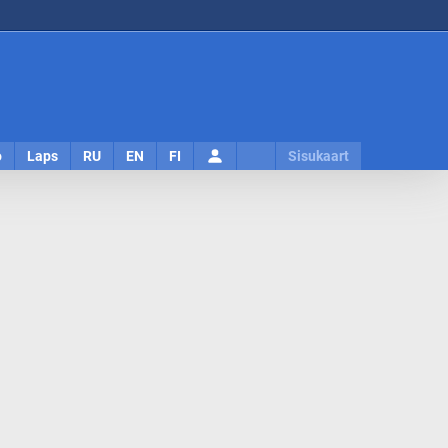
Logi
o
Laps
RU
EN
FI
Sisukaart
sisse