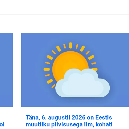
Täna, 6. augustil 2026 on Eestis
ol
muutliku pilvisusega ilm, kohati