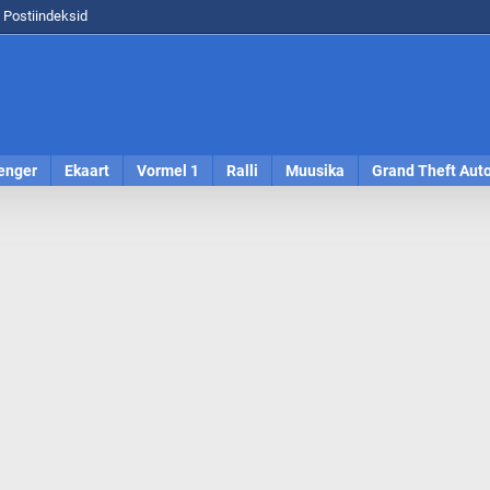
Postiindeksid
enger
Ekaart
Vormel 1
Ralli
Muusika
Grand Theft Aut