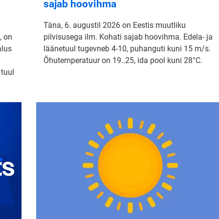
sajab hoovihma
Täna, 6. augustil 2026 on Eestis muutliku
, on
pilvisusega ilm. Kohati sajab hoovihma. Edela- ja
alus
läänetuul tugevneb 4-10, puhanguti kuni 15 m/s.
Õhutemperatuur on 19..25, ida pool kuni 28°C.
 tuul