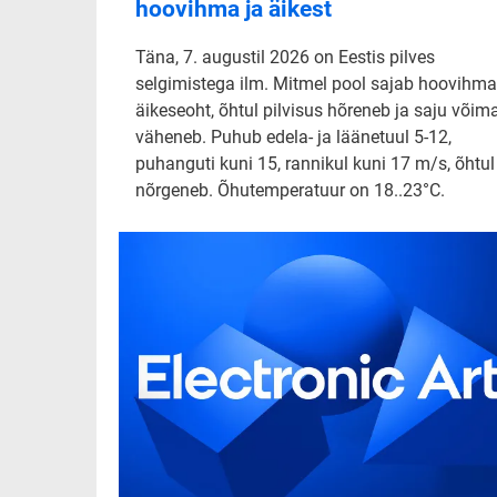
hoovihma ja äikest
Täna, 7. augustil 2026 on Eestis pilves
selgimistega ilm. Mitmel pool sajab hoovihma
äikeseoht, õhtul pilvisus hõreneb ja saju võim
väheneb. Puhub edela- ja läänetuul 5-12,
puhanguti kuni 15, rannikul kuni 17 m/s, õhtul
nõrgeneb. Õhutemperatuur on 18..23°C.