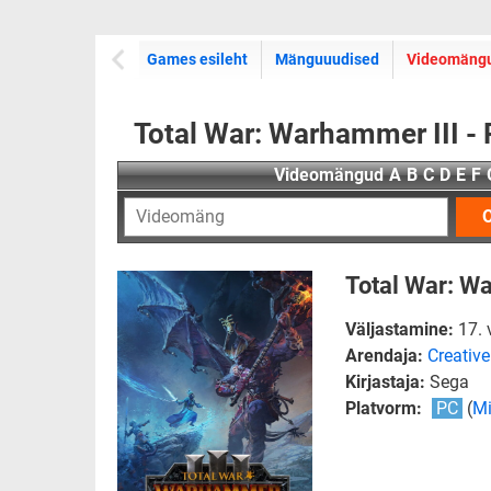
Games esileht
Mänguuudised
Videomäng
Total War: Warhammer III -
Videomängud
A
B
C
D
E
F
O
Total War: Wa
Väljastamine:
17. 
Arendaja:
Creativ
Kirjastaja:
Sega
Platvorm:
PC
(
Mi