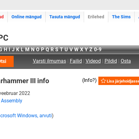
ud
Online mängud
Tasuta mängud
Erilehed
The Sims
 PC
G
H
I
J
K
L
M
N
O
P
Q
R
S
T
U
V
W
X
Y
Z
0-9
Varsti ilmumas
|
Failid
|
Videod
|
Pildid
|
Osta
tsi
rhammer III info
(
Info?
)
Lisa järjehoidjass
veebruar 2022
e Assembly
crosoft Windows, arvuti
)