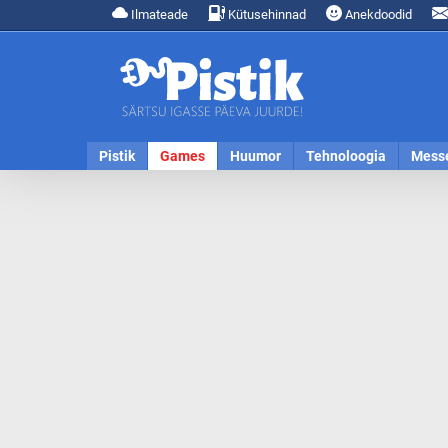
Ilmateade
Kütusehinnad
Anekdoodid
Pistik
Games
Huumor
Tehnoloogia
Mess