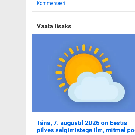
Kommenteeri
Vaata lisaks
Täna, 7. augustil 2026 on Eestis
pilves selgimistega ilm, mitmel po