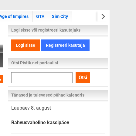
Age of Empires
GTA
Sim City
Logi sisse või registreeri kasutajaks
Logi sisse
Registreeri kasutaja
Otsi Pistik.net portaalist
Otsi
Otsi
e
kogu
lehelt
Tänased ja tulevased pühad kalendris
Laupäev 8. august
Rahvusvaheline kassipäev