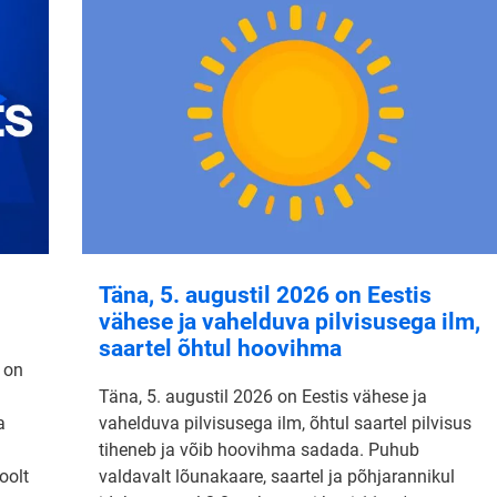
Täna, 5. augustil 2026 on Eestis
vähese ja vahelduva pilvisusega ilm,
saartel õhtul hoovihma
 on
Täna, 5. augustil 2026 on Eestis vähese ja
a
vahelduva pilvisusega ilm, õhtul saartel pilvisus
tiheneb ja võib hoovihma sadada. Puhub
oolt
valdavalt lõunakaare, saartel ja põhjarannikul