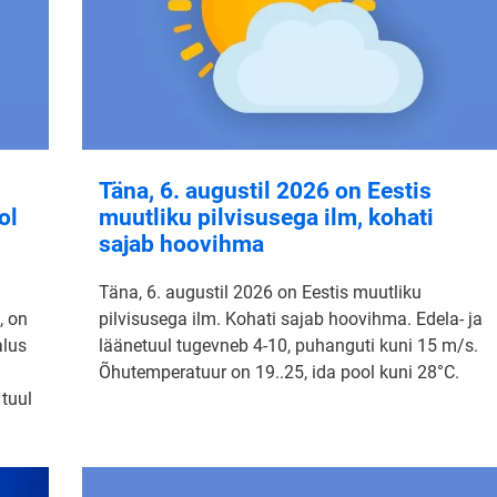
Täna, 6. augustil 2026 on Eestis
ol
muutliku pilvisusega ilm, kohati
sajab hoovihma
Täna, 6. augustil 2026 on Eestis muutliku
, on
pilvisusega ilm. Kohati sajab hoovihma. Edela- ja
alus
läänetuul tugevneb 4-10, puhanguti kuni 15 m/s.
Õhutemperatuur on 19..25, ida pool kuni 28°C.
 tuul