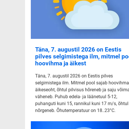
Täna, 7. augustil 2026 on Eestis
pilves selgimistega ilm, mitmel po
hoovihma ja äikest
Täna, 7. augustil 2026 on Eestis pilves
selgimistega ilm. Mitmel pool sajab hoovihma
äikeseoht, õhtul pilvisus hõreneb ja saju võim
väheneb. Puhub edela- ja läänetuul 5-12,
puhanguti kuni 15, rannikul kuni 17 m/s, õhtul
nõrgeneb. Õhutemperatuur on 18..23°C.