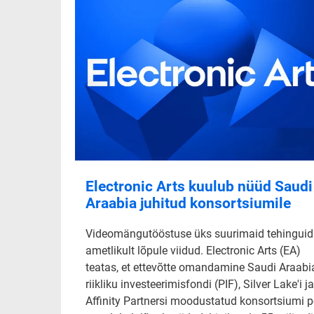
Electronic Arts kuulub nüüd Saudi
Araabia juhitud konsortsiumile
Videomängutööstuse üks suurimaid tehinguid
ametlikult lõpule viidud. Electronic Arts (EA)
teatas, et ettevõtte omandamine Saudi Araabi
riikliku investeerimisfondi (PIF), Silver Lake'i ja
Affinity Partnersi moodustatud konsortsiumi p