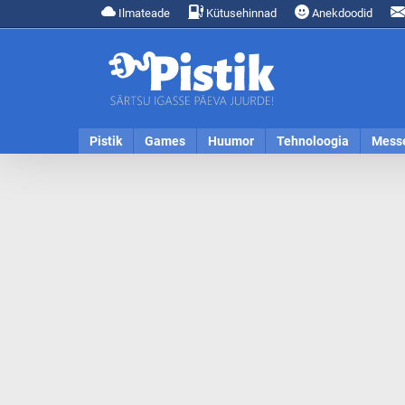
Ilmateade
Kütusehinnad
Anekdoodid
Pistik
Games
Huumor
Tehnoloogia
Mess