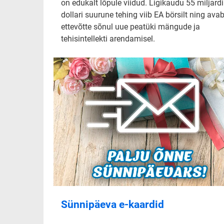
on edukalt lõpule viidud. Ligikaudu 55 miljardi
dollari suurune tehing viib EA börsilt ning ava
ettevõtte sõnul uue peatüki mängude ja
tehisintellekti arendamisel.
Sünnipäeva e-kaardid