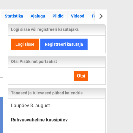
Statistika
Ajalugu
Pildid
Videod
Foorum
Logi sisse või registreeri kasutajaks
Logi sisse
Registreeri kasutaja
Otsi Pistik.net portaalist
Otsi
Otsi
kogu
lehelt
Tänased ja tulevased pühad kalendris
Laupäev 8. august
Rahvusvaheline kassipäev