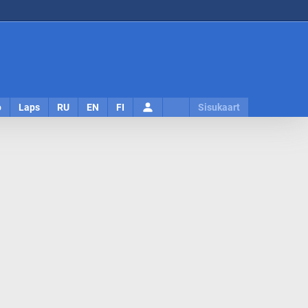
Logi
o
Laps
RU
EN
FI
Sisukaart
sisse