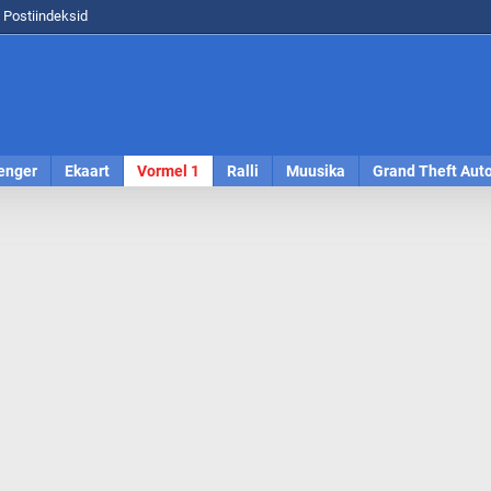
Postiindeksid
enger
Ekaart
Vormel 1
Ralli
Muusika
Grand Theft Aut