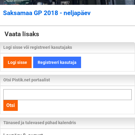
Saksamaa GP 2018 - neljapäev
Vaata lisaks
Logi sisse või registreeri kasutajaks
Logi sisse
Registreeri kasutaja
Otsi Pistik.net portaalist
Otsi
kogu
Otsi
lehelt
Tänased ja tulevased pühad kalendris