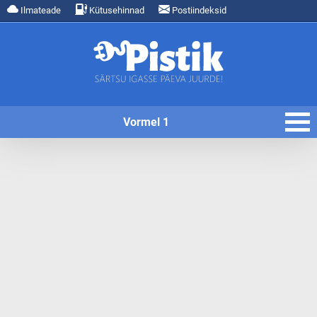
Ilmateade
Kütusehinnad
Postiindeksid
Vormel 1