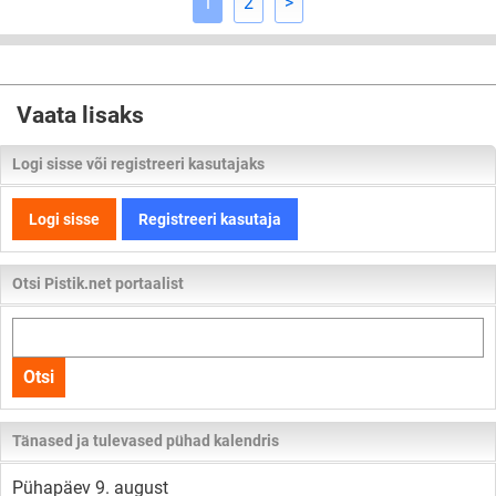
1
2
>
Vaata lisaks
Logi sisse või registreeri kasutajaks
Logi sisse
Registreeri kasutaja
Otsi Pistik.net portaalist
Otsi
kogu
Otsi
lehelt
Tänased ja tulevased pühad kalendris
Pühapäev 9. august