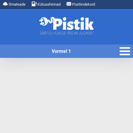
Ilmateade
Kütusehinnad
Postiindeksid
Vormel 1