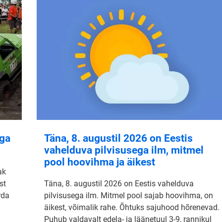
aga
Täna, 8. augustil 2026 on Eestis
vahelduva pilvisusega ilm, mitmel
pool hoovihma ja äikest
ak
st
Täna, 8. augustil 2026 on Eestis vahelduva
rda
pilvisusega ilm. Mitmel pool sajab hoovihma, on
äikest, võimalik rahe. Õhtuks sajuhood hõrenevad.
Puhub valdavalt edela- ja läänetuul 3-9, rannikul