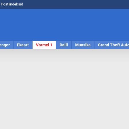
Postiindeksid
enger
Ekaart
Vormel 1
Ralli
Muusika
Grand Theft Aut