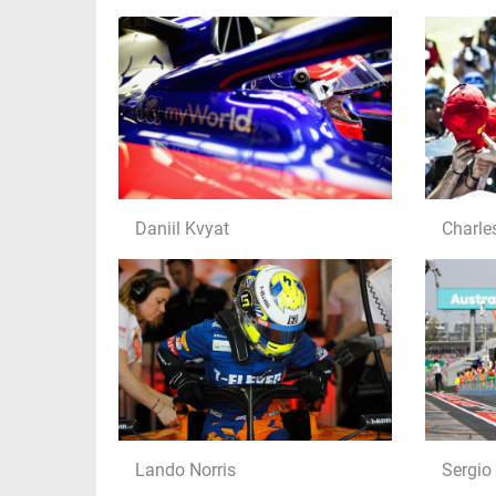
Daniil Kvyat
Charle
Lando Norris
Sergio