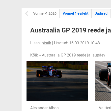
Vormel-1 2026
Vormel 1 esileht
Uudised
Austraalia GP 2019 reede j
Lisas:
pistik
| Lisatud: 16.03.2019 10:48
Kõik
»
Austraalia GP 2019 reede ja laupäev
Alexander Albon
Valtter