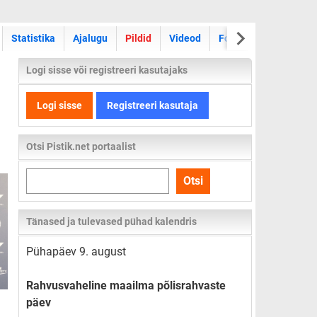
Statistika
Ajalugu
Pildid
Videod
Foorum
Logi sisse või registreeri kasutajaks
Logi sisse
Registreeri kasutaja
Otsi Pistik.net portaalist
Otsi
Otsi
kogu
lehelt
Tänased ja tulevased pühad kalendris
Pühapäev 9. august
Rahvusvaheline maailma põlisrahvaste
päev