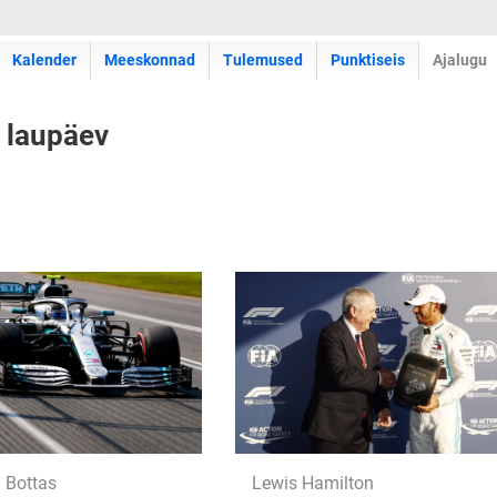
Kalender
Meeskonnad
Tulemused
Punktiseis
Ajalugu
a laupäev
i Bottas
Lewis Hamilton