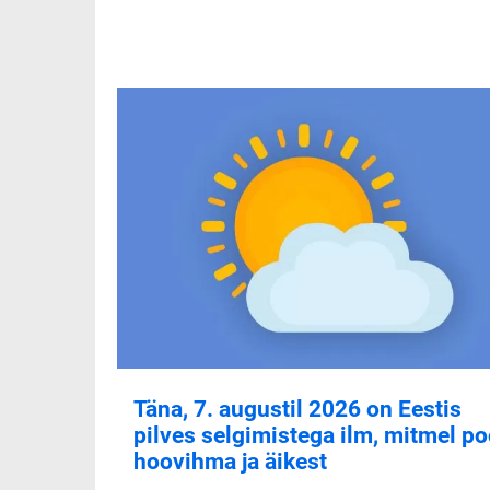
Täna, 7. augustil 2026 on Eestis
pilves selgimistega ilm, mitmel po
hoovihma ja äikest