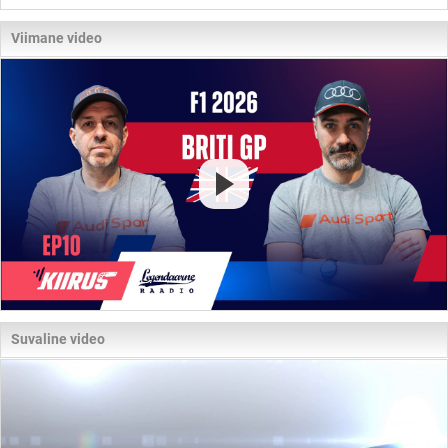
Viimane video
Suvaline video