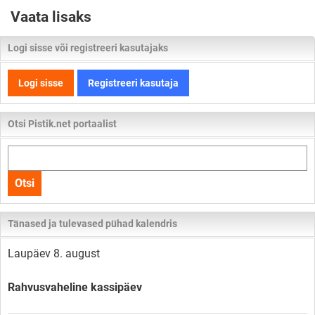
Vaata lisaks
Logi sisse või registreeri kasutajaks
Logi sisse
Registreeri kasutaja
Otsi Pistik.net portaalist
Otsi
kogu
Otsi
lehelt
Tänased ja tulevased pühad kalendris
Laupäev 8. august
Rahvusvaheline kassipäev