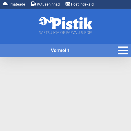
Ilmateade
Kütusehinnad
Postiindeksid
Vormel 1