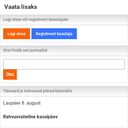
Vaata lisaks
Logi sisse või registreeri kasutajaks
Logi sisse
Registreeri kasutaja
Otsi Pistik.net portaalist
Otsi
kogu
Otsi
lehelt
Tänased ja tulevased pühad kalendris
Laupäev 8. august
Rahvusvaheline kassipäev