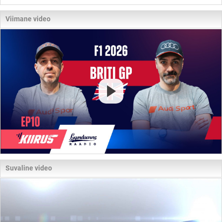
Viimane video
Suvaline video