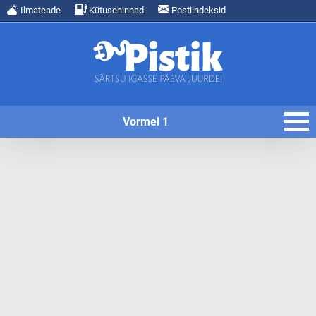
Ilmateade
Kütusehinnad
Postiindeksid
Vormel 1