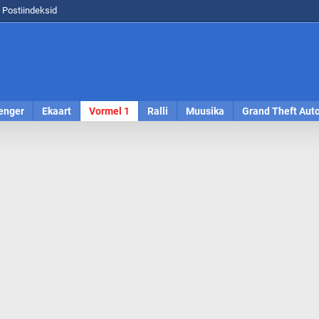
Postiindeksid
enger
Ekaart
Vormel 1
Ralli
Muusika
Grand Theft Aut