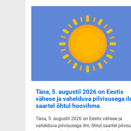
Täna, 5. augustil 2026 on Eestis
vähese ja vahelduva pilvisusega il
saartel õhtul hoovihma
Täna, 5. augustil 2026 on Eestis vähese ja
vahelduva pilvisusega ilm, õhtul saartel pilvis