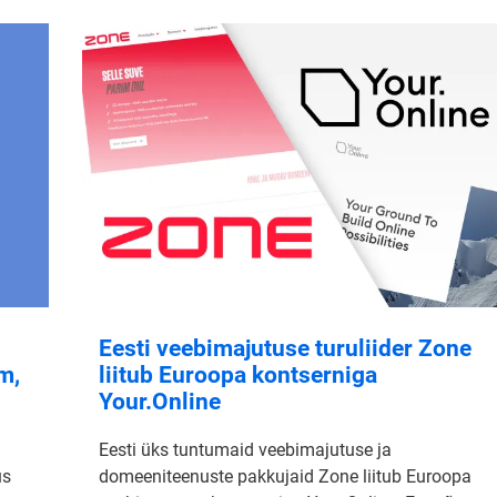
Eesti veebimajutuse turuliider Zone
m,
liitub Euroopa kontserniga
Your.Online
Eesti üks tuntumaid veebimajutuse ja
us
domeeniteenuste pakkujaid Zone liitub Euroopa