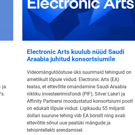
Electronic Arts kuulub nüüd Saudi
Araabia juhitud konsortsiumile
Videomängutööstuse üks suurimaid tehinguid on
ametlikult lõpule viidud. Electronic Arts (EA)
 ja
teatas, et ettevõtte omandamine Saudi Araabia
/s.
riikliku investeerimisfondi (PIF), Silver Lake'i ja
Affinity Partnersi moodustatud konsortsiumi poolt
on edukalt lõpule viidud. Ligikaudu 55 miljardi
dollari suurune tehing viib EA börsilt ning avab
ettevõtte sõnul uue peatüki mängude ja
tehisintellekti arendamisel.