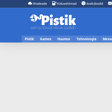
Ilmateade
Kütusehinnad
Anekdoodid
Pistik
Games
Huumor
Tehnoloogia
Mess