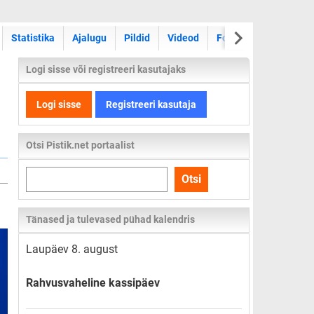
Statistika
Ajalugu
Pildid
Videod
Foorum
Logi sisse või registreeri kasutajaks
Logi sisse
Registreeri kasutaja
Otsi Pistik.net portaalist
Otsi
Otsi
kogu
lehelt
Tänased ja tulevased pühad kalendris
Laupäev 8. august
Rahvusvaheline kassipäev