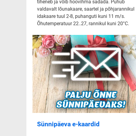
tiheneb ja võib hoovihma sadada. Puhub
valdavalt lõunakaare, saartel ja põhjarannikul
idakaare tuul 2-8, puhanguti kuni 11 m/s.
Õhutemperatuur 22..27, rannikul kuni 20°C.
Sünnipäeva e-kaardid