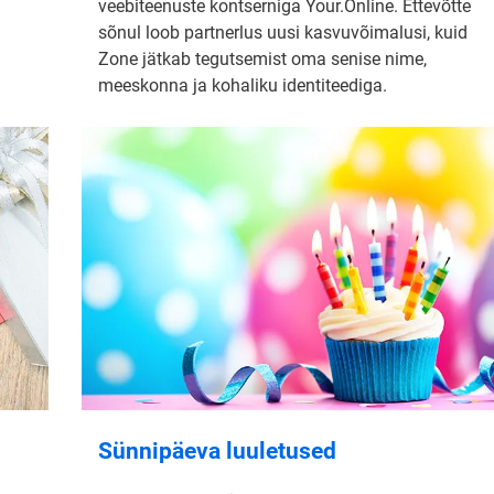
veebiteenuste kontserniga Your.Online. Ettevõtte
sõnul loob partnerlus uusi kasvuvõimalusi, kuid
Zone jätkab tegutsemist oma senise nime,
meeskonna ja kohaliku identiteediga.
Sünnipäeva luuletused