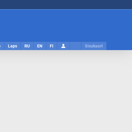
Logi
o
Laps
RU
EN
FI
Sisukaart
sisse