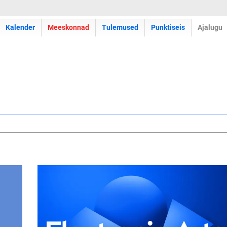
Kalender
Meeskonnad
Tulemused
Punktiseis
Ajalugu