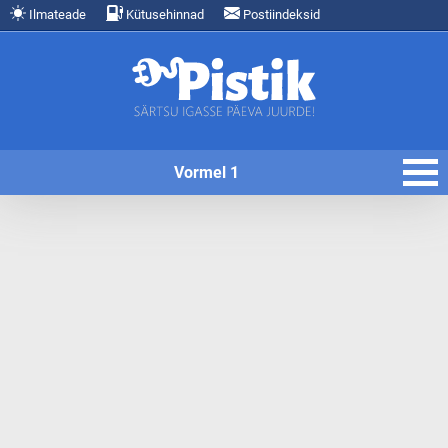
Ilmateade
Kütusehinnad
Postiindeksid
Vormel 1