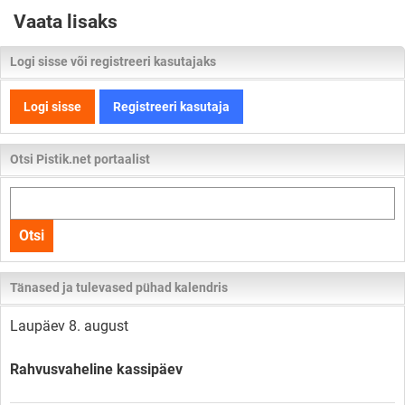
Vaata lisaks
Logi sisse või registreeri kasutajaks
Logi sisse
Registreeri kasutaja
Otsi Pistik.net portaalist
Otsi
kogu
Otsi
lehelt
Tänased ja tulevased pühad kalendris
Laupäev 8. august
Rahvusvaheline kassipäev