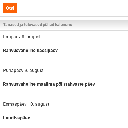
kogu
Otsi
lehelt
Tänased ja tulevased pühad kalendris
Laupäev 8. august
Rahvusvaheline kassipäev
Pühapäev 9. august
Rahvusvaheline maailma põlisrahvaste päev
Esmaspäev 10. august
Lauritsapäev