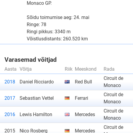
Monaco GP.
Sõidu toimumise aeg: 24. mai
Ringe: 78
Ringi pikkus: 3340 m
Võistlusdistants: 260.520 km
Varasemad võitjad
Aasta
Võitja
Riik
Meeskond
Rada
Circuit de
2018
Daniel Ricciardo
Red Bull
Monaco
Circuit de
2017
Sebastian Vettel
Ferrari
Monaco
Circuit de
2016
Lewis Hamilton
Mercedes
Monaco
Circuit de
2015
Nico Rosberg
Mercedes