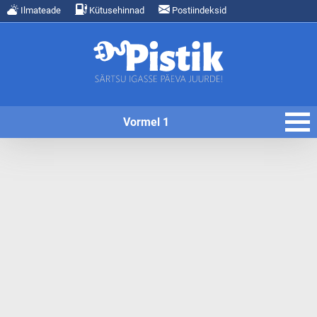
Ilmateade
Kütusehinnad
Postiindeksid
Vormel 1