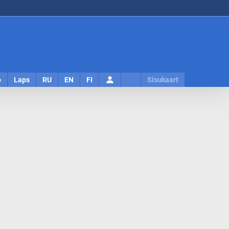
Logi
o
Laps
RU
EN
FI
Sisukaart
sisse