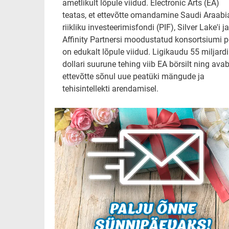
ametlikult lõpule viidud. Electronic Arts (EA)
teatas, et ettevõtte omandamine Saudi Araabi
riikliku investeerimisfondi (PIF), Silver Lake'i ja
Affinity Partnersi moodustatud konsortsiumi p
on edukalt lõpule viidud. Ligikaudu 55 miljardi
dollari suurune tehing viib EA börsilt ning ava
ettevõtte sõnul uue peatüki mängude ja
tehisintellekti arendamisel.