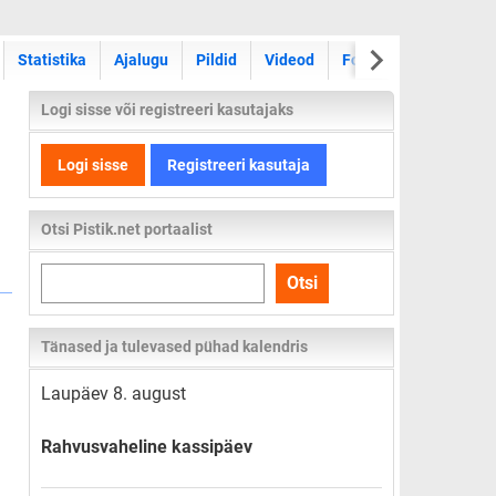
Statistika
Ajalugu
Pildid
Videod
Foorum
Logi sisse või registreeri kasutajaks
Logi sisse
Registreeri kasutaja
Otsi Pistik.net portaalist
Otsi
Otsi
kogu
lehelt
Tänased ja tulevased pühad kalendris
Laupäev 8. august
Rahvusvaheline kassipäev