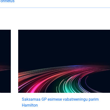
i õnnetus
Saksamaa GP esimese vabatreeningu parim
Hamilton