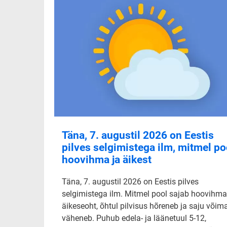
Täna, 7. augustil 2026 on Eestis
pilves selgimistega ilm, mitmel po
hoovihma ja äikest
Täna, 7. augustil 2026 on Eestis pilves
selgimistega ilm. Mitmel pool sajab hoovihma
äikeseoht, õhtul pilvisus hõreneb ja saju võim
väheneb. Puhub edela- ja läänetuul 5-12,