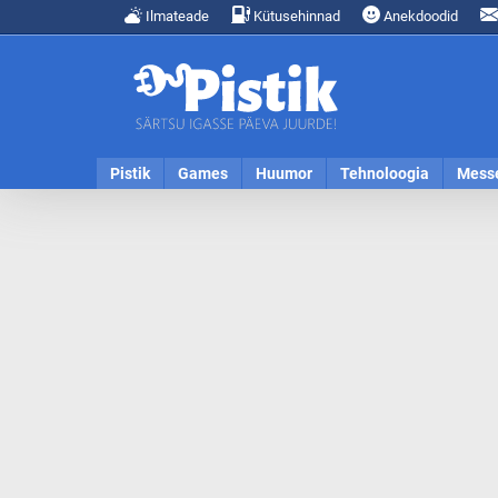
Ilmateade
Kütusehinnad
Anekdoodid
Pistik
Games
Huumor
Tehnoloogia
Mess