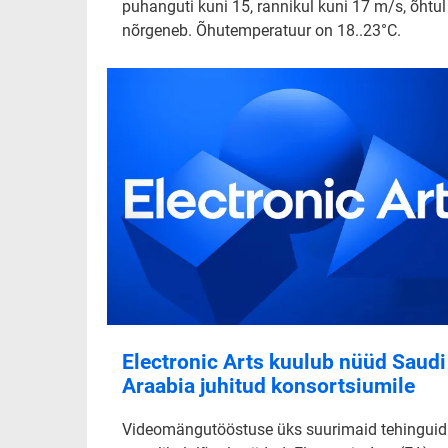
puhanguti kuni 15, rannikul kuni 17 m/s, õhtul
nõrgeneb. Õhutemperatuur on 18..23°C.
Electronic Arts kuulub nüüd Saudi
Araabia juhitud konsortsiumile
Videomängutööstuse üks suurimaid tehinguid