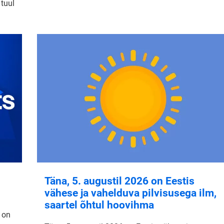
 tuul
Täna, 5. augustil 2026 on Eestis
vähese ja vahelduva pilvisusega ilm,
saartel õhtul hoovihma
 on