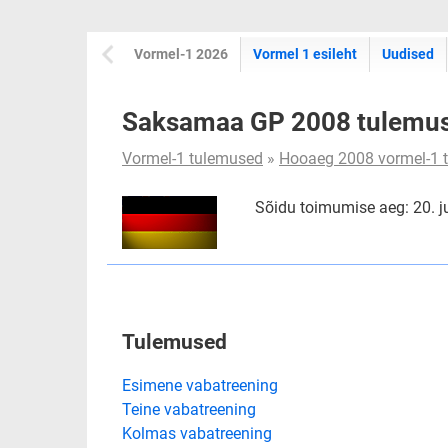
Vormel-1 2026
Vormel 1 esileht
Uudised
Saksamaa GP 2008 tulemu
Vormel-1 tulemused
»
Hooaeg 2008 vormel-1 
Sõidu toimumise aeg: 20. ju
Tulemused
Esimene vabatreening
Teine vabatreening
Kolmas vabatreening