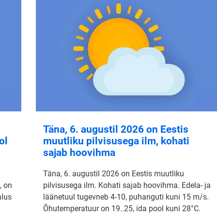
Täna, 6. augustil 2026 on Eestis
ol
muutliku pilvisusega ilm, kohati
sajab hoovihma
Täna, 6. augustil 2026 on Eestis muutliku
, on
pilvisusega ilm. Kohati sajab hoovihma. Edela- ja
alus
läänetuul tugevneb 4-10, puhanguti kuni 15 m/s.
Õhutemperatuur on 19..25, ida pool kuni 28°C.