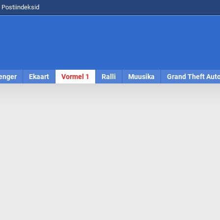
Postiindeksid
enger
Ekaart
Vormel 1
Ralli
Muusika
Grand Theft Aut