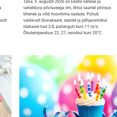
Täna, 5. augustil 2026 on Eestis vähese ja
a
vahelduva pilvisusega ilm, õhtul saartel pilvisus
tiheneb ja võib hoovihma sadada. Puhub
oolt
valdavalt lõunakaare, saartel ja põhjarannikul
idakaare tuul 2-8, puhanguti kuni 11 m/s.
b
Õhutemperatuur 22..27, rannikul kuni 20°C.