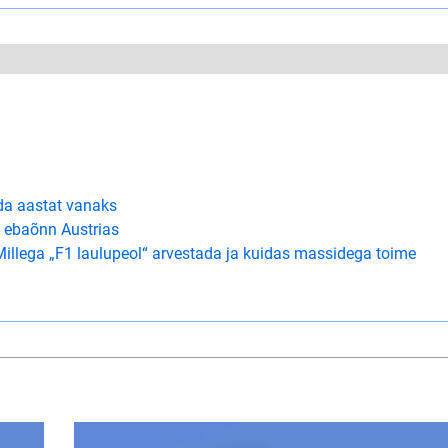
da aastat vanaks
 ebaõnn Austrias
Millega „F1 laulupeol“ arvestada ja kuidas massidega toime