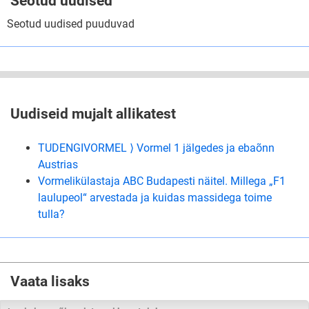
Seotud uudised
Seotud uudised puuduvad
Uudiseid mujalt allikatest
TUDENGIVORMEL ⟩ Vormel 1 jälgedes ja ebaõnn
Austrias
Vormelikülastaja ABC Budapesti näitel. Millega „F1
laulupeol“ arvestada ja kuidas massidega toime
tulla?
Vaata lisaks