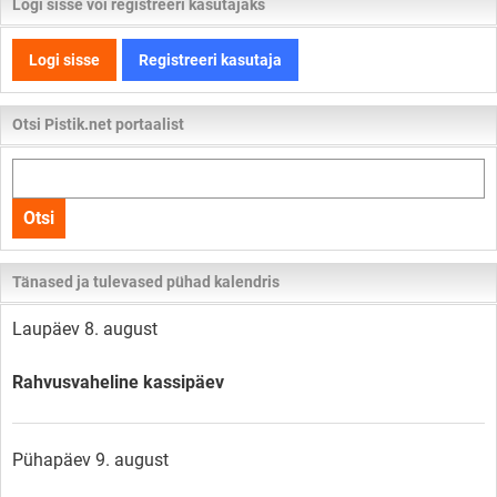
Logi sisse või registreeri kasutajaks
Logi sisse
Registreeri kasutaja
Otsi Pistik.net portaalist
Otsi
kogu
Otsi
lehelt
Tänased ja tulevased pühad kalendris
Laupäev 8. august
Rahvusvaheline kassipäev
Pühapäev 9. august