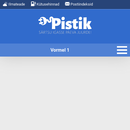
Ilmateade
Kütusehinnad
Postiindeksid
Vormel 1