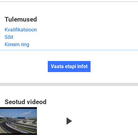
Tulemused
Kvalifikatsioon
Sõit
Kiireim ring
Vaata etapi infot
Seotud videod