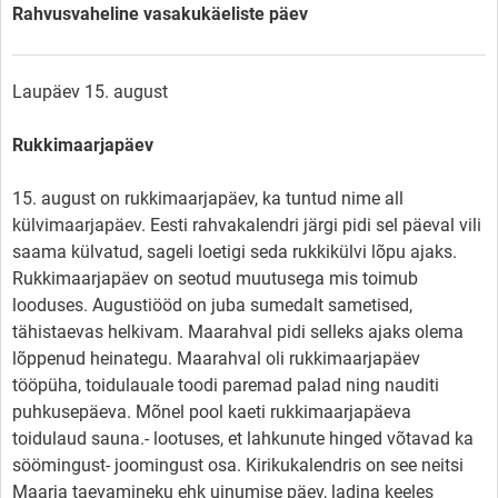
Rahvusvaheline vasakukäeliste päev
Laupäev 15. august
Rukkimaarjapäev
15. august on rukkimaarjapäev, ka tuntud nime all
külvimaarjapäev. Eesti rahvakalendri järgi pidi sel päeval vili
saama külvatud, sageli loetigi seda rukkikülvi lõpu ajaks.
Rukkimaarjapäev on seotud muutusega mis toimub
looduses. Augustiööd on juba sumedalt sametised,
tähistaevas helkivam. Maarahval pidi selleks ajaks olema
lõppenud heinategu. Maarahval oli rukkimaarjapäev
tööpüha, toidulauale toodi paremad palad ning nauditi
puhkusepäeva. Mõnel pool kaeti rukkimaarjapäeva
toidulaud sauna.- lootuses, et lahkunute hinged võtavad ka
söömingust- joomingust osa. Kirikukalendris on see neitsi
Maarja taevamineku ehk uinumise päev, ladina keeles