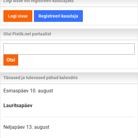
Logi sisse või registreeri kasutajaks
Logi sisse
Registreeri kasutaja
Otsi Pistik.net portaalist
Otsi
kogu
Otsi
lehelt
Tänased ja tulevased pühad kalendris
Esmaspäev 10. august
Lauritsapäev
Neljapäev 13. august