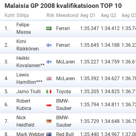
Malaisia GP 2008 kvalifikatsioon TOP 10
Koht
Sõitja
Riik
Meeskond
Aeg Q1
Aeg Q2
Aeg Q
Felipe
1.
Ferrari
1:35.347
1:34.412
1:35.7
Massa
Kimi
2.
Ferrari
1:35.645
1:34.188
1:36.2
Räikkönen
Heikki
3.
McLaren
1:35.227
1:34.759
1:36.6
Kovalainen**
Lewis
4.
McLaren
1:35.392
1:34.627
1:36.7
Hamilton***
5.
Jarno Trulli
Toyota
1:35.205
1:34.825
1:36.7
Robert
BMW-
6.
1:35.794
1:34.811
1:36.7
Kubica
Sauber
Nick
BMW-
7.
1:35.729
1:34.648
1:36.7
Heidfeld
Sauber
8.
Mark Webber
Red Bull
1:35.440
1:34.967
1:37.0