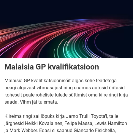
Malaisia GP kvalifikatsioon
Malaisia GP kvalifikatsioonisõit algas kohe teadetega
peagi algavast vihmasajust ning enamus autosid üritasid
koheselt peale roheliste tulede süttimist oma kiire ringi kirja
saada. Vihm jäi tulemata.
Kiireima ringi sai lõpuks kirja Jarno Trulli Toyota'l, talle
järgnesid Heikki Kovalainen, Felipe Massa, Lewis Hamilton
ja Mark Webber. Edasi ei saanud Giancarlo Fisichella,