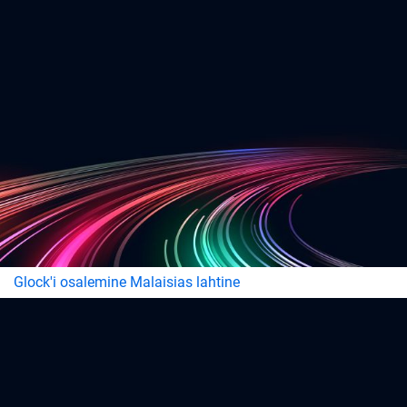
Glock'i osalemine Malaisias lahtine