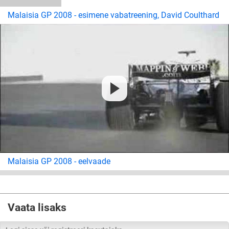
Malaisia GP 2008 - esimene vabatreening, David Coulthard
Malaisia GP 2008 - eelvaade
Vaata lisaks