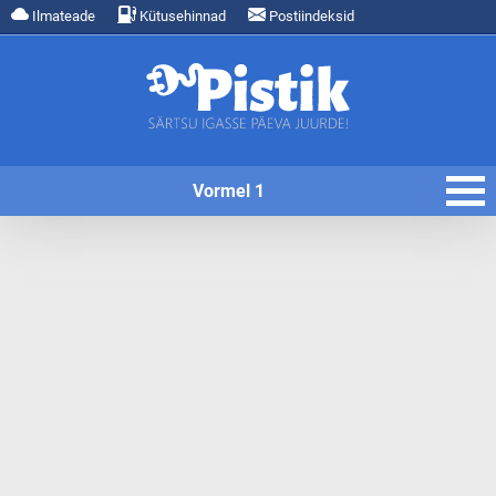
Ilmateade
Kütusehinnad
Postiindeksid
Vormel 1