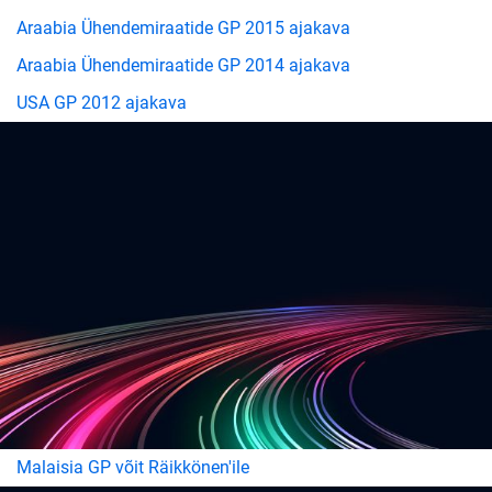
Araabia Ühendemiraatide GP 2015 ajakava
Araabia Ühendemiraatide GP 2014 ajakava
USA GP 2012 ajakava
Malaisia GP võit Räikkönen'ile