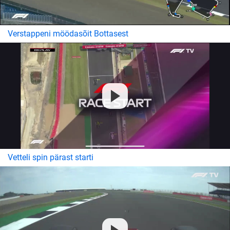
Verstappeni möödasõit Bottasest
Vetteli spin pärast starti