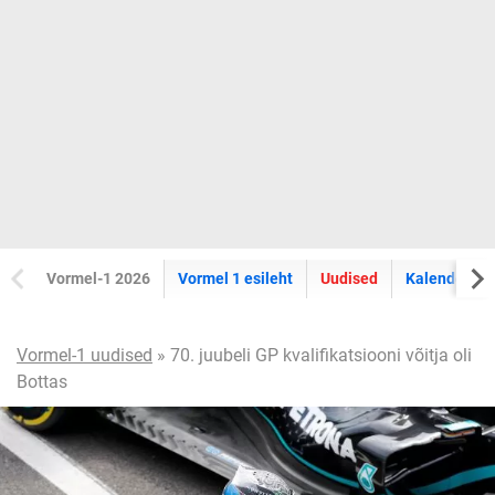
Vormel-1 2026
Vormel 1 esileht
Uudised
Kalender
Vormel-1 uudised
» 70. juubeli GP kvalifikatsiooni võitja oli
Bottas