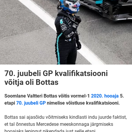
70. juubeli GP kvalifikatsiooni
võitja oli Bottas
Soomlane Valtteri Bottas võitis vormel-1
2020. hooaja
5.
etapi
70. juubeli GP
nimelise võistluse kvalifikatsiooni.
Bottas sai ajasõidu võitmiseks kindlasti indu juurde faktist,
et tal õnnestus Mercedese meeskonnaga järgmiseks
hooajaks lepingut pikendada just selle etapi