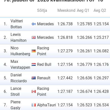
Sõitja
Meeskond
Aeg Q1
Aeg Q2
Valtteri
1.
Mercedes
1:26.738
1:25.785
1:25.154
Bottas
Lewis
2.
Mercedes
1:26.818
1:26.266
1:25.217
Hamilton
Nico
Racing
3.
1:27.279
1:26.261
1:26.082
Hulkenberg
Point
Max
4.
Red Bull
1:27.154
1:26.779
1:26.176
Verstappen
Daniel
5.
Renault
1:27.442
1:26.636
1:26.297
Ricciardo
Lance
Racing
6.
1:27.187
1:26.674
1:26.428
Stroll
Point
Pierre
7.
AlphaTauri
1:27.154
1:26.523
1:26.534
Gasly