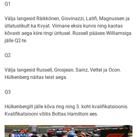
Q1
Välja langesid Räikkönen, Giovinazzi, Latifi, Magnussen ja
üllatuslikult ka Kvyat. Viimane eksis kurvis ning kaotas
kõvasti aega kiire ringi üritusel. Russell pääses Williamsiga
jälle Q2-te.
Q2
Välja langesid Russell, Grosjean, Sainz, Vettel ja Ocon.
Hülkenberg näitas teist aega.
Q3
Hülkenbergilt jälle kõva ring ning 3. koht kvalifikatsioonis.
Kvalifikatsiooni võitis Bottas Hamiltoni ees.