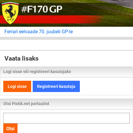
Ferrari eelvaade 70. juubeli GP-le
Vaata lisaks
Logi sisse või registreeri kasutajaks
Logi sisse
Registreeri kasutaja
Otsi Pistik.net portaalist
Otsi
kogu
Otsi
lehelt