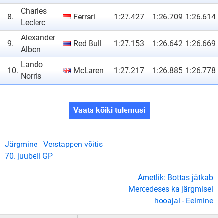
Charles
8.
Ferrari
1:27.427
1:26.709
1:26.614
Leclerc
Alexander
9.
Red Bull
1:27.153
1:26.642
1:26.669
Albon
Lando
10.
McLaren
1:27.217
1:26.885
1:26.778
Norris
Vaata kõiki tulemusi
Järgmine - Verstappen võitis
70. juubeli GP
Ametlik: Bottas jätkab
Mercedeses ka järgmisel
hooajal - Eelmine