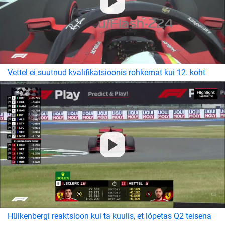
Vettel ei suutnud kvalifikatsioonis rohkemat kui 12. koht
Hülkenbergi reaktsioon kui ta kuulis, et lõpetas Q2 teisena