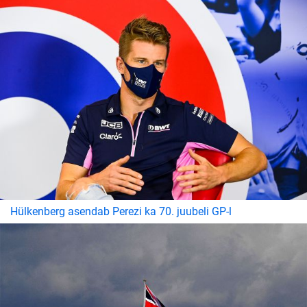
Hülkenberg asendab Perezi ka 70. juubeli GP-l