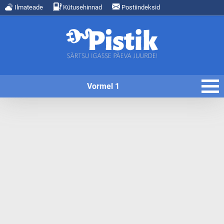
Ilmateade
Kütusehinnad
Postiindeksid
Vormel 1