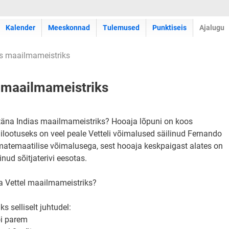
Kalender
Meeskonnad
Tulemused
Punktiseis
Ajalugu
as maailmameistriks
s maailmameistriks
 täna Indias maailmameistriks? Hooaja lõpuni on koos
tlilootuseks on veel peale Vetteli võimalused säilinud Fernando
matemaatilise võimalusega, sest hooaja keskpaigast alates on
inud sõitjaterivi eesotas.
na Vettel maailmameistriks?
s selliselt juhtudel:
õi parem