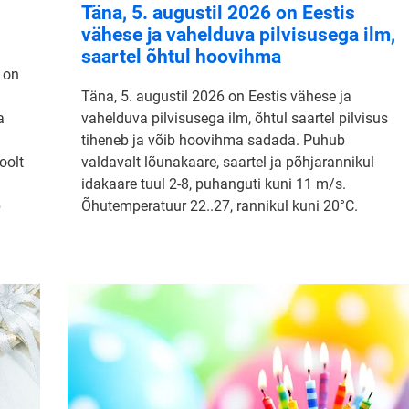
Täna, 5. augustil 2026 on Eestis
vähese ja vahelduva pilvisusega ilm,
saartel õhtul hoovihma
 on
Täna, 5. augustil 2026 on Eestis vähese ja
a
vahelduva pilvisusega ilm, õhtul saartel pilvisus
tiheneb ja võib hoovihma sadada. Puhub
oolt
valdavalt lõunakaare, saartel ja põhjarannikul
idakaare tuul 2-8, puhanguti kuni 11 m/s.
b
Õhutemperatuur 22..27, rannikul kuni 20°C.