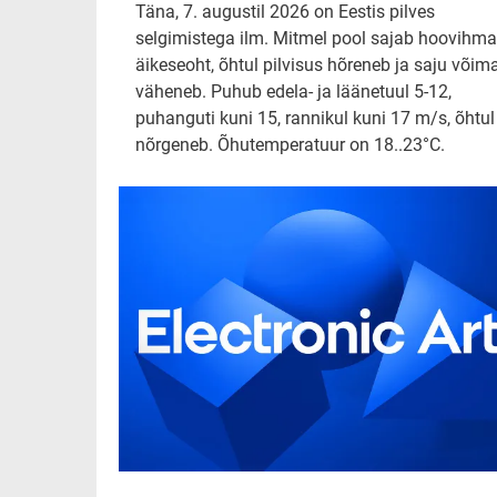
Täna, 7. augustil 2026 on Eestis pilves
selgimistega ilm. Mitmel pool sajab hoovihma
äikeseoht, õhtul pilvisus hõreneb ja saju võim
väheneb. Puhub edela- ja läänetuul 5-12,
puhanguti kuni 15, rannikul kuni 17 m/s, õhtul
nõrgeneb. Õhutemperatuur on 18..23°C.