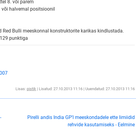
ttel 8. või parem
l või halvemal positsioonil
Red Bulli meeskonnal konstruktorite karikas kindlustada.
s 129 punktiga
2007
Lisas:
pistik
| Lisatud: 27.10.2013 11:16 | Uuendatud: 27.10.2013 11:16
-
Pirelli andis India GP'l meeskondadele ette limiidid
rehvide kasutamiseks - Eelmine