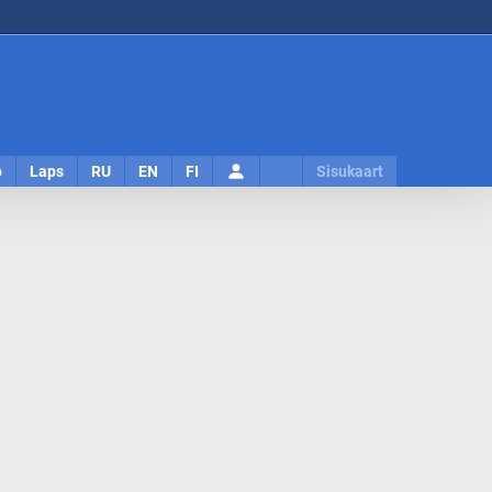
Logi
o
Laps
RU
EN
FI
Sisukaart
sisse