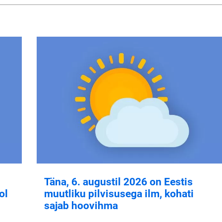
Täna, 6. augustil 2026 on Eestis
ol
muutliku pilvisusega ilm, kohati
sajab hoovihma