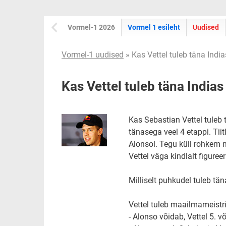
Vormel-1 2026
Vormel 1 esileht
Uudised
Vormel-1 uudised
» Kas Vettel tuleb täna Indi
Kas Vettel tuleb täna India
Kas Sebastian Vettel tuleb
tänasega veel 4 etappi. Tii
Alonsol. Tegu küll rohkem 
Vettel väga kindlalt figureer
Milliselt puhkudel tuleb tä
Vettel tuleb maailmameistrik
- Alonso võidab, Vettel 5. v