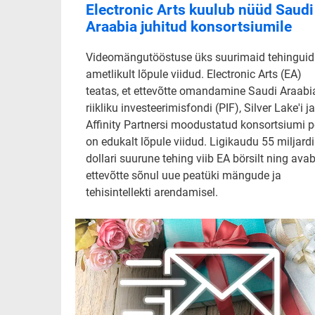
Electronic Arts kuulub nüüd Saudi
Araabia juhitud konsortsiumile
Videomängutööstuse üks suurimaid tehinguid
ametlikult lõpule viidud. Electronic Arts (EA)
teatas, et ettevõtte omandamine Saudi Araabi
riikliku investeerimisfondi (PIF), Silver Lake'i ja
Affinity Partnersi moodustatud konsortsiumi p
on edukalt lõpule viidud. Ligikaudu 55 miljardi
dollari suurune tehing viib EA börsilt ning ava
ettevõtte sõnul uue peatüki mängude ja
tehisintellekti arendamisel.