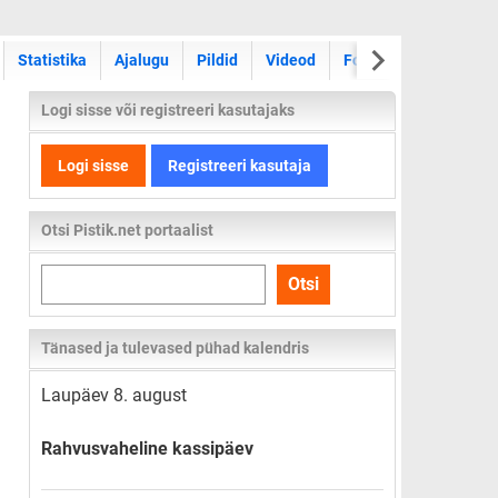
Statistika
Ajalugu
Pildid
Videod
Foorum
Logi sisse või registreeri kasutajaks
Logi sisse
Registreeri kasutaja
Otsi Pistik.net portaalist
Otsi
Otsi
kogu
lehelt
Tänased ja tulevased pühad kalendris
Laupäev 8. august
Rahvusvaheline kassipäev