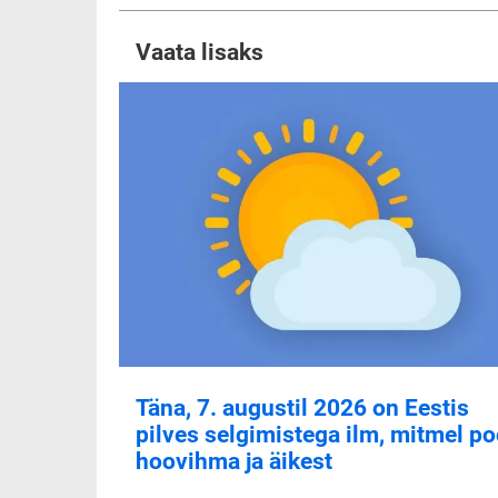
Vaata lisaks
Täna, 7. augustil 2026 on Eestis
pilves selgimistega ilm, mitmel po
hoovihma ja äikest