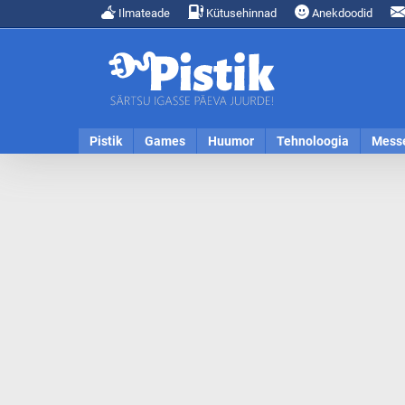
Ilmateade
Kütusehinnad
Anekdoodid
Pistik
Games
Huumor
Tehnoloogia
Mess