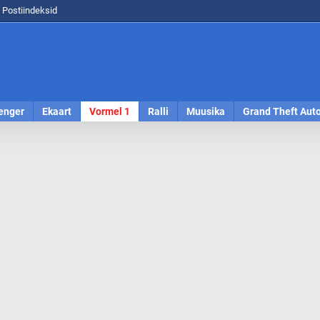
Postiindeksid
enger
Ekaart
Vormel 1
Ralli
Muusika
Grand Theft Aut