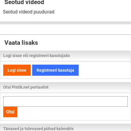
Seotud videod
Seotud videod puuduvad
Vaata lisaks
Logi sisse või registreeri kasutajaks
Logi sisse
Registreeri kasutaja
Otsi Pistik.net portaalist
Otsi
kogu
Otsi
lehelt
Tänased ja tulevased pühad kalendris