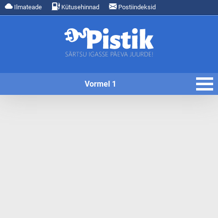
Ilmateade
Kütusehinnad
Postiindeksid
Vormel 1