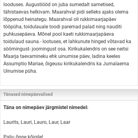
looduses. Augustiööd on juba sumedalt sametised,
tähistaevas helkivam. Maarahval pidi selleks ajaks olema
lõppenud heinategu. Maarahval oli rukkimaarjapäev
tööpüha, toidulauale toodi paremad palad ning nauditi
puhkusepäeva. Mõnel pool kaeti rukkimaarjapäeva
toidulaud sauna.- lootuses, et lahkunute hinged võtavad ka
söömingust- joomingust osa. Kirikukalendris on see neitsi
Maarja taevamineku ehk uinumise päev, ladina keeles
Assumptio Mariae, õigeusu kirikukalendris ka Jumalaema
Uinumise püha.
Tänased nimepäevalised
Täna on nimepäev järgmistel nimedel:
Laurits, Lauri, Lauro, Laur, Laar
Palju õnne kõigile!