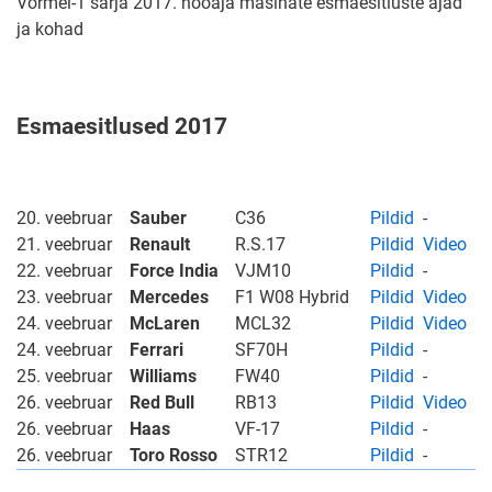
Vormel-1 sarja 2017. hooaja masinate esmaesitluste ajad
ja kohad
Esmaesitlused 2017
20. veebruar
Sauber
C36
Pildid
-
21. veebruar
Renault
R.S.17
Pildid
Video
22. veebruar
Force India
VJM10
Pildid
-
23. veebruar
Mercedes
F1 W08 Hybrid
Pildid
Video
24. veebruar
McLaren
MCL32
Pildid
Video
24. veebruar
Ferrari
SF70H
Pildid
-
25. veebruar
Williams
FW40
Pildid
-
26. veebruar
Red Bull
RB13
Pildid
Video
26. veebruar
Haas
VF-17
Pildid
-
26. veebruar
Toro Rosso
STR12
Pildid
-