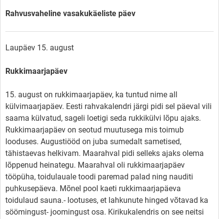
Rahvusvaheline vasakukäeliste päev
Laupäev 15. august
Rukkimaarjapäev
15. august on rukkimaarjapäev, ka tuntud nime all
külvimaarjapäev. Eesti rahvakalendri järgi pidi sel päeval vili
saama külvatud, sageli loetigi seda rukkikülvi lõpu ajaks.
Rukkimaarjapäev on seotud muutusega mis toimub
looduses. Augustiööd on juba sumedalt sametised,
tähistaevas helkivam. Maarahval pidi selleks ajaks olema
lõppenud heinategu. Maarahval oli rukkimaarjapäev
tööpüha, toidulauale toodi paremad palad ning nauditi
puhkusepäeva. Mõnel pool kaeti rukkimaarjapäeva
toidulaud sauna.- lootuses, et lahkunute hinged võtavad ka
söömingust- joomingust osa. Kirikukalendris on see neitsi