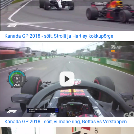
Kanada GP 2018 - sõit, Strolli ja Hartley kokkupõrge
Kanada GP 2018 - sõit, viimane ring, Bottas vs Verstappen