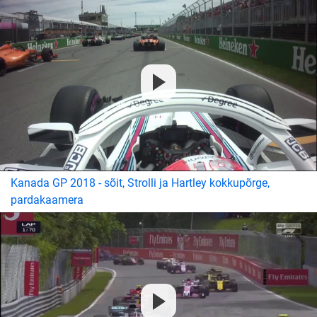
Kanada GP 2018 - sõit, Strolli ja Hartley kokkupõrge,
pardakaamera