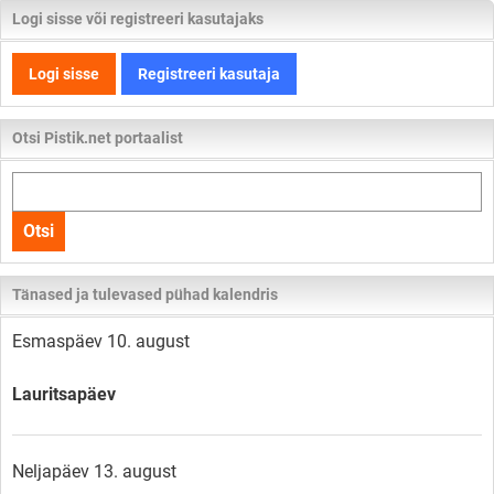
Logi sisse või registreeri kasutajaks
Logi sisse
Registreeri kasutaja
Otsi Pistik.net portaalist
Otsi
kogu
Otsi
lehelt
Tänased ja tulevased pühad kalendris
Esmaspäev 10. august
Lauritsapäev
Neljapäev 13. august