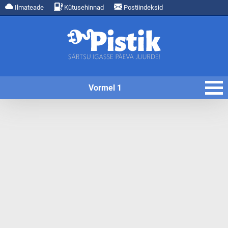
Ilmateade
Kütusehinnad
Postiindeksid
Vormel 1