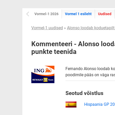
Vormel-1 2026
Vormel 1 esileht
Uudised
Vormel-1 uudised
»
Alonso loodab koduetapilt 
Kommenteeri - Alonso looda
punkte teenida
Fernando Alonso loodab ko
poodimile pääs on väga rask
Seotud võistlus
Hispaania GP 2