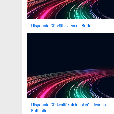
Hispaania GP võitis Jenson Button
Hispaania GP kvalifikatsiooni võit Jenson
Buttonile