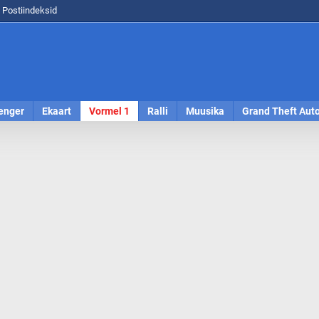
Postiindeksid
enger
Ekaart
Vormel 1
Ralli
Muusika
Grand Theft Aut