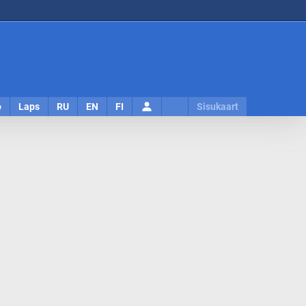
Logi
o
Laps
RU
EN
FI
Sisukaart
sisse