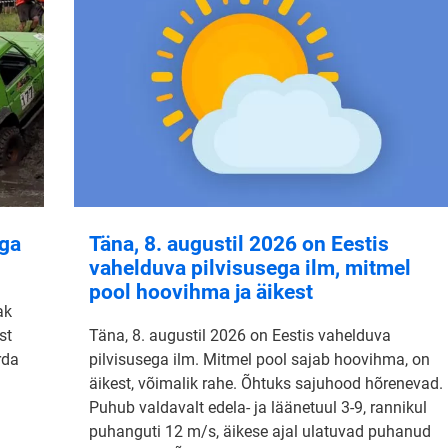
aga
Täna, 8. augustil 2026 on Eestis
vahelduva pilvisusega ilm, mitmel
pool hoovihma ja äikest
ak
st
Täna, 8. augustil 2026 on Eestis vahelduva
rda
pilvisusega ilm. Mitmel pool sajab hoovihma, on
äikest, võimalik rahe. Õhtuks sajuhood hõrenevad.
Puhub valdavalt edela- ja läänetuul 3-9, rannikul
puhanguti 12 m/s, äikese ajal ulatuvad puhanud