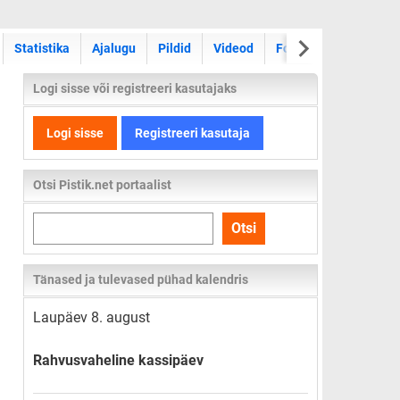
Statistika
Ajalugu
Pildid
Videod
Foorum
Logi sisse või registreeri kasutajaks
Logi sisse
Registreeri kasutaja
Otsi Pistik.net portaalist
Otsi
Otsi
kogu
lehelt
Tänased ja tulevased pühad kalendris
Laupäev 8. august
Rahvusvaheline kassipäev