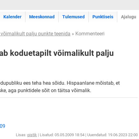
Kalender
Meeskonnad
Tulemused
Punktiseis
Ajalugu
võimalikult palju punkte teenida
» Kommenteeri
b koduetapilt võimalikult palju
dupubliku ees teha hea sõidu. Hispaanlane mõistab, et
e, aga punktidele sõit on täitsa võimalik.
009
Lisas:
pistik
| Lisatud: 05.05.2009 18:54 | Uuendatud: 19.06.2023 22:00