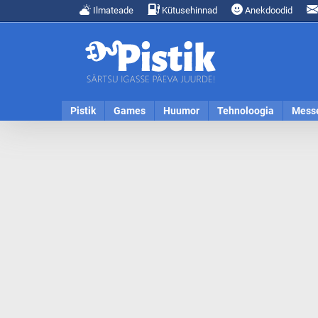
Ilmateade
Kütusehinnad
Anekdoodid
Pistik
Games
Huumor
Tehnoloogia
Mess