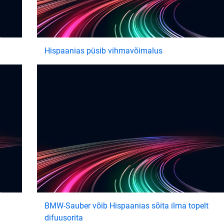
Hispaanias püsib vihmavõimalus
BMW-Sauber võib Hispaanias sõita ilma topelt
difuusorita