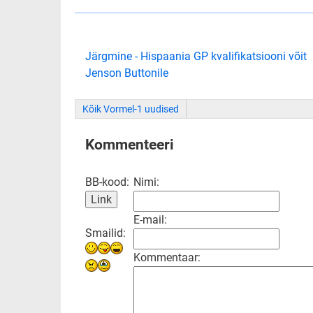
Järgmine - Hispaania GP kvalifikatsiooni võit
Jenson Buttonile
Kõik Vormel-1 uudised
Kommenteeri
BB-kood:
Nimi:
E-mail:
Smailid:
Kommentaar: