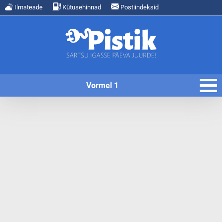
Ilmateade
Kütusehinnad
Postiindeksid
Vormel 1