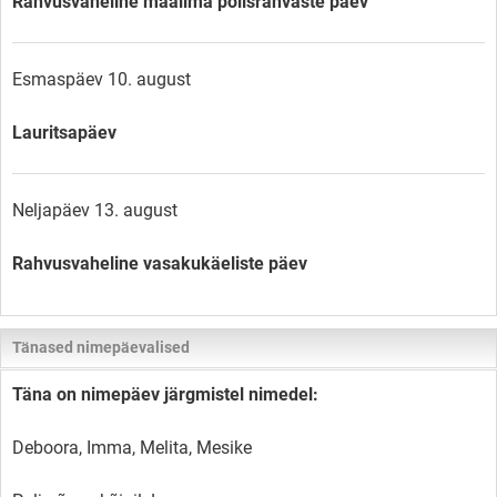
Rahvusvaheline maailma põlisrahvaste päev
Esmaspäev 10. august
Lauritsapäev
Neljapäev 13. august
Rahvusvaheline vasakukäeliste päev
Tänased nimepäevalised
Täna on nimepäev järgmistel nimedel:
Deboora, Imma, Melita, Mesike