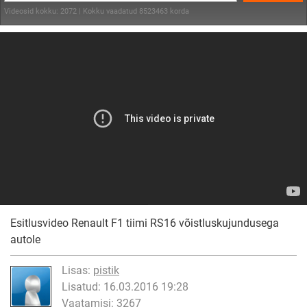
Videosid kokku: 2072 | Kokku vaadatud 8523463 korda
Esitlusvideo Renault F1 tiimi RS16 võistluskujundusega
autole
Lisas:
pistik
Lisatud: 16.03.2016 19:28
Vaatamisi: 3267