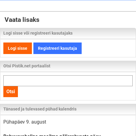
Vaata lisaks
Logi sisse või registreeri kasutajaks
Logi sisse
Registreeri kasutaja
Otsi Pistik.net portaalist
Otsi
kogu
Otsi
lehelt
Tänased ja tulevased pühad kalendris
Pühapäev 9. august