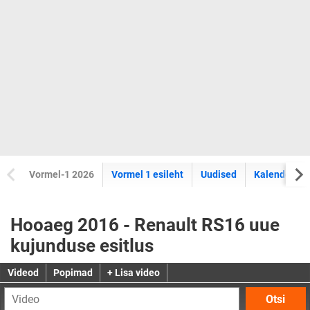
Vormel-1 2026
Vormel 1 esileht
Uudised
Kalender
Hooaeg 2016 - Renault RS16 uue
kujunduse esitlus
Videod
Popimad
+ Lisa video
Otsi