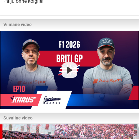
Palju õnne kõigile!
Viimane video
Suvaline video