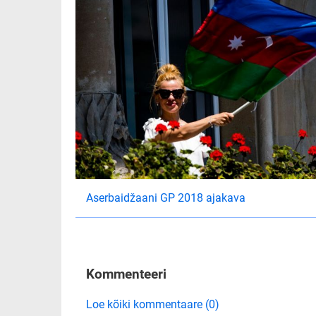
Aserbaidžaani GP 2018 ajakava
Kommenteeri
Loe kõiki kommentaare (0)