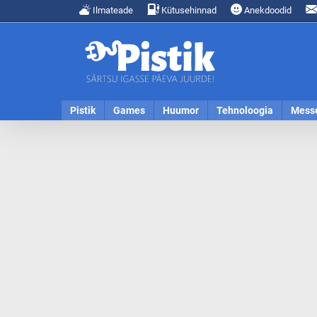
Ilmateade
Kütusehinnad
Anekdoodid
Pistik
Games
Huumor
Tehnoloogia
Mess