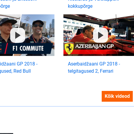
õrge
kokkupõrge
idžaani GP 2018 -
Aserbaidžaani GP 2018 -
gused, Red Bull
telgitagused 2, Ferrari
Kõik videod