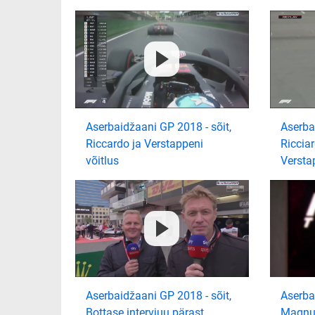
Aserbaidžaani GP 2018 - sõit,
Aserba
Riccardo ja Verstappeni
Riccia
võitlus
Versta
Aserbaidžaani GP 2018 - sõit,
Aserba
Bottase intervjuu pärast
Magnus