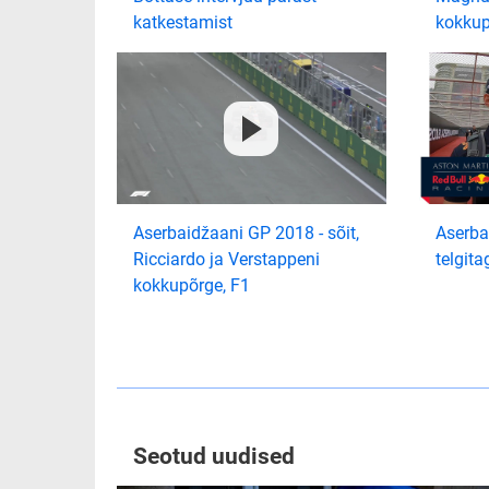
katkestamist
kokkup
Aserbaidžaani GP 2018 - sõit,
Aserba
Ricciardo ja Verstappeni
telgita
kokkupõrge, F1
Seotud uudised