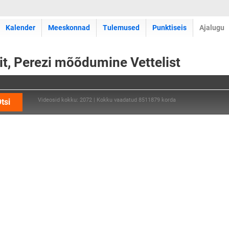
Kalender
Meeskonnad
Tulemused
Punktiseis
Ajalugu
it, Perezi mõõdumine Vettelist
Videosid kokku: 2072 | Kokku vaadatud 8511879 korda
tsi