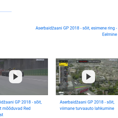
Aserbaidžaani GP 2018 - sõit, esimene ring -
Eelmine
idžaani GP 2018 - sõit,
Aserbaidžaani GP 2018 - sõit,
lt mõõduvad Red
viimane turvaauto lahkumine
st