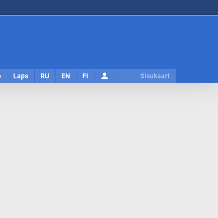
Logi
o
Laps
RU
EN
FI
Sisukaart
sisse