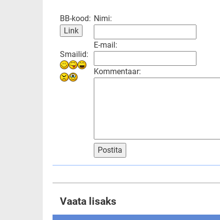
BB-kood:
Nimi:
E-mail:
Smailid:
Kommentaar:
Postita
Vaata lisaks