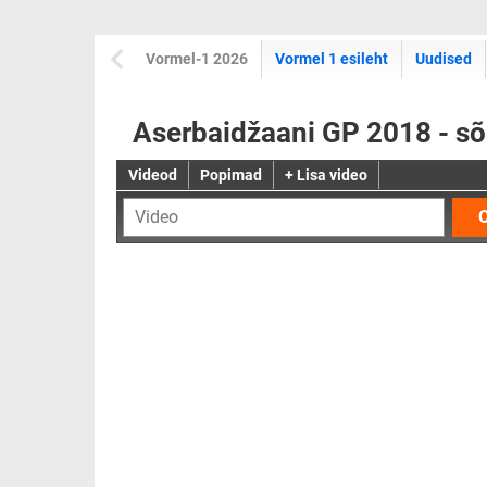
Vormel-1 2026
Vormel 1 esileht
Uudised
Aserbaidžaani GP 2018 - sõ
Videod
Popimad
+ Lisa video
O