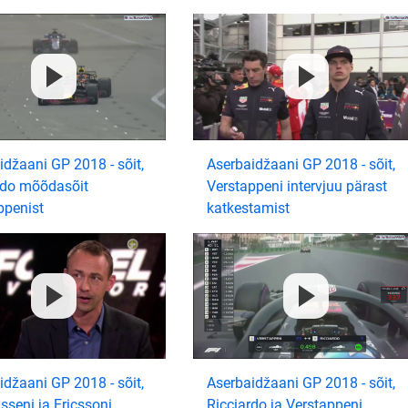
idžaani GP 2018 - sõit,
Aserbaidžaani GP 2018 - sõit,
rdo mõõdasõit
Verstappeni intervjuu pärast
ppenist
katkestamist
idžaani GP 2018 - sõit,
Aserbaidžaani GP 2018 - sõit,
seni ja Ericssoni
Ricciardo ja Verstappeni