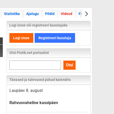
Statistika
Ajalugu
Pildid
Videod
Foorum
Logi sisse või registreeri kasutajaks
Logi sisse
Registreeri kasutaja
Otsi Pistik.net portaalist
Otsi
Otsi
kogu
lehelt
Tänased ja tulevased pühad kalendris
Laupäev 8. august
Rahvusvaheline kassipäev