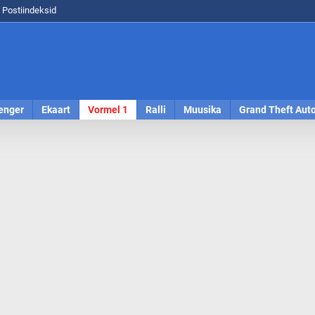
Postiindeksid
enger
Ekaart
Vormel 1
Ralli
Muusika
Grand Theft Aut