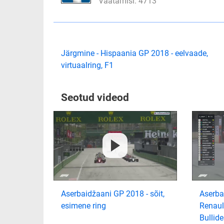
Vaatamisi: 4713
Järgmine - Hispaania GP 2018 - eelvaade,
virtuaalring, F1
Seotud videod
Aserbaidžaani GP 2018 - sõit,
Aserba
esimene ring
Renau
Bullide