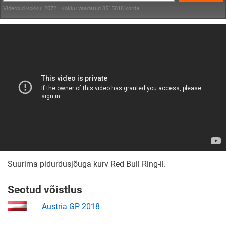
Videosid kokku: 2072 | Kokku vaadatud 8515018 korda
Suurima pidurdusjõuga kurv Red Bull Ring-il.
Seotud võistlus
Austria GP 2018