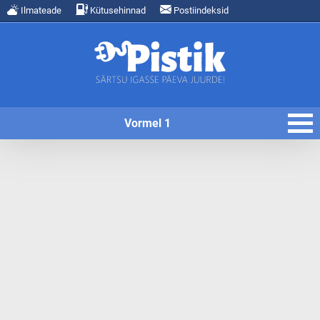
Ilmateade
Kütusehinnad
Postiindeksid
Vormel 1