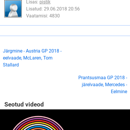
Lisas:
pistik
Lisatud: 29.06.2018 20:56
Vaatamisi: 4830
Järgmine - Austria GP 2018 -
eelvaade, McLaren, Tom
Stallard
Prantsusmaa GP 2018 -
järelvaade, Mercedes -
Eelmine
Seotud videod