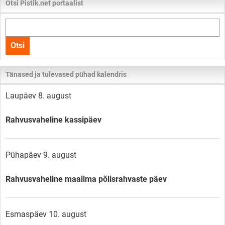
Otsi Pistik.net portaalist
Otsi
kogu
Otsi
lehelt
Tänased ja tulevased pühad kalendris
Laupäev 8. august
Rahvusvaheline kassipäev
Pühapäev 9. august
Rahvusvaheline maailma põlisrahvaste päev
Esmaspäev 10. august