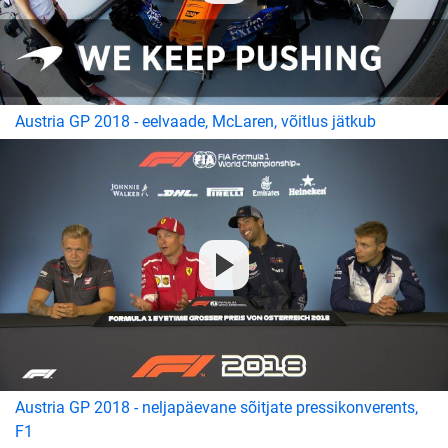
Austria GP 2018 - eelvaade, McLaren, võitlus jätkub
Austria GP 2018 - neljapäevane sõitjate pressikonverents,
F1