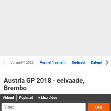
Vormel-1 2026
Vormel 1 esileht
Uudised
Kalender
Austria GP 2018 - eelvaade,
Brembo
Videod
Popimad
+ Lisa video
Otsi