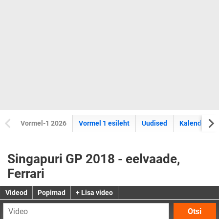
Vormel-1 2026
Vormel 1 esileht
Uudised
Kalender
Singapuri GP 2018 - eelvaade,
Ferrari
Videod
Popimad
+ Lisa video
Otsi