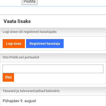
Postita
Vaata lisaks
Logi sisse või registreeri kasutajaks
Logi sisse
Registreeri kasutaja
Otsi Pistik.net portaalist
Otsi
kogu
Otsi
lehelt
Tänased ja tulevased pühad kalendris
Pühapäev 9. august