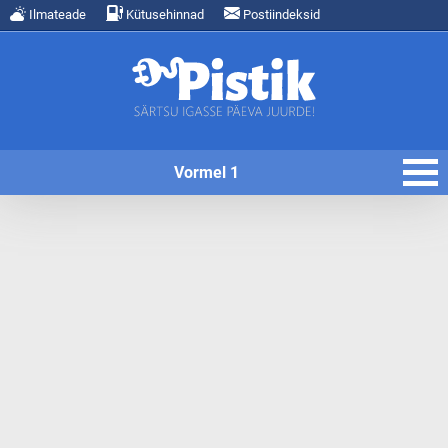
Ilmateade
Kütusehinnad
Postiindeksid
Vormel 1