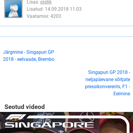
Lisas:
pistik
Lisatud: 14.09.2018 11:03
Vaatamisi: 4203
Järgmine - Singapuri GP
2018 - eelvaade, Brembo
Singapuri GP 2018 -
neljapäevane sõitjate
pressikonverents, F1 -
Eelmine
Seotud videod