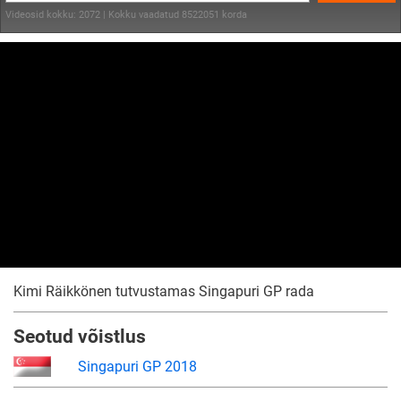
Videosid kokku: 2072 | Kokku vaadatud 8522051 korda
Kimi Räikkönen tutvustamas Singapuri GP rada
Seotud võistlus
Singapuri GP 2018