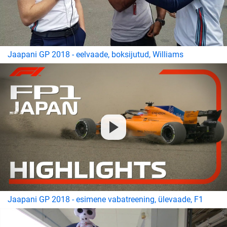
Jaapani GP 2018 - eelvaade, boksijutud, Williams
Jaapani GP 2018 - esimene vabatreening, ülevaade, F1