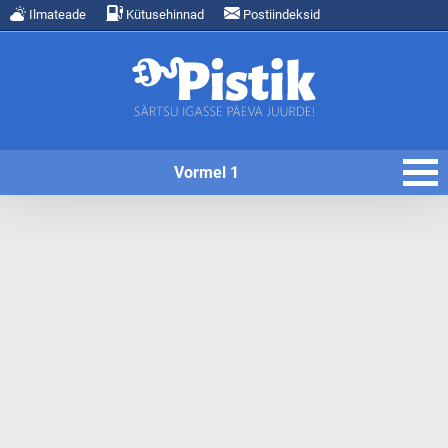
Ilmateade
Kütusehinnad
Postiindeksid
Vormel 1