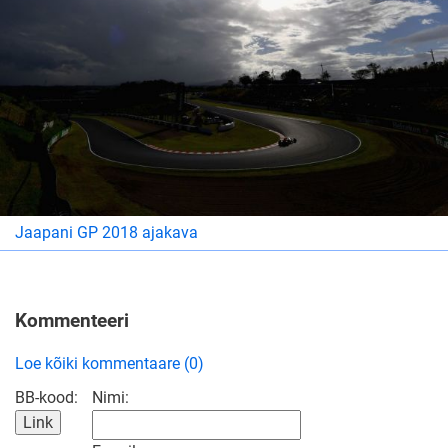
Jaapani GP 2018 ajakava
Kommenteeri
Loe kõiki kommentaare (0)
BB-kood:
Nimi: