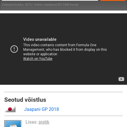
Videosid kokku: 2072 | Kokku vaadatud 8511840 korda
Seotud võistlus
Jaapani GP 2018
Lisas:
pistik