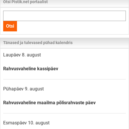
Otsi Pistik.net portaalist
Otsi
kogu
Otsi
lehelt
Tänased ja tulevased pühad kalendris
Laupäev 8. august
Rahvusvaheline kassipäev
Pühapäev 9. august
Rahvusvaheline maailma põlisrahvaste päev
Esmaspäev 10. august