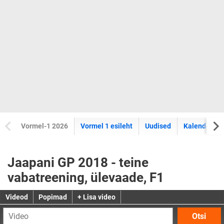
Vormel-1 2026
Vormel 1 esileht
Uudised
Kalender
Jaapani GP 2018 - teine
vabatreening, ülevaade, F1
Videod
Popimad
+ Lisa video
Otsi