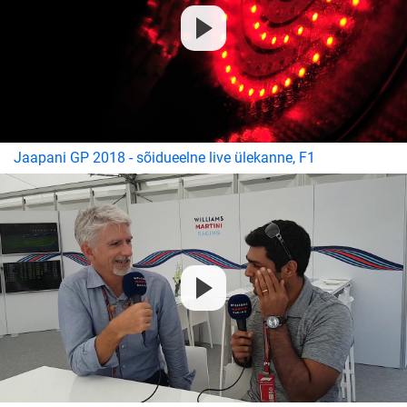
Jaapani GP 2018 - sõidueelne live ülekanne, F1