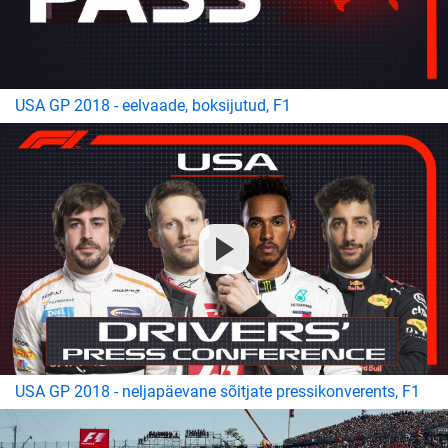
USA GP 2018 - eelvaade, boksijutud, F1
USA GP 2018 - neljapäevane sõitjate pressikonverents, F1