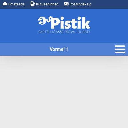
Ilmateade
Kütusehinnad
Postiindeksid
Vormel 1