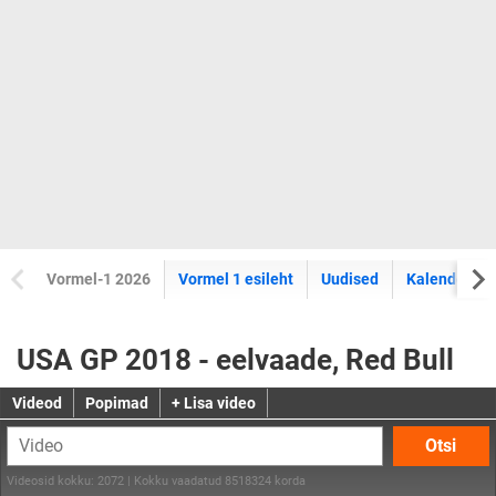
Vormel-1 2026
Vormel 1 esileht
Uudised
Kalender
USA GP 2018 - eelvaade, Red Bull
Videod
Popimad
+ Lisa video
Otsi
Videosid kokku: 2072 | Kokku vaadatud 8518324 korda