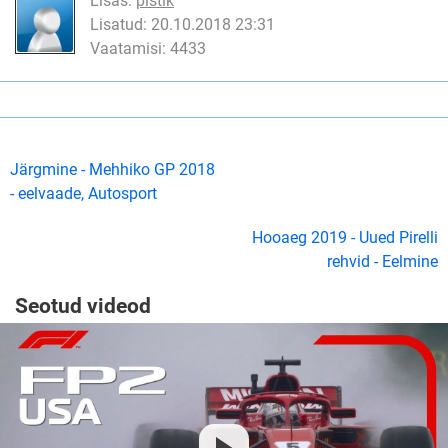
Lisas:
pistik
Lisatud: 20.10.2018 23:31
Vaatamisi: 4433
Järgmine - Mehhiko GP 2018
- eelvaade, Autosport
Hooaeg 2019 - Uued Pirelli
rehvid - Eelmine
Seotud videod