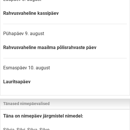
Rahvusvaheline kassipäev
Pühapäev 9. august
Rahvusvaheline maailma põlisrahvaste päev
Esmaspäev 10. august
Lauritsapäev
Tänased nimepäevalised
Täna on nimepäev järgmistel nimedel:
Silvia, Silvi, Silva, Silve