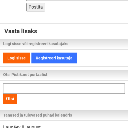
Postita
Vaata lisaks
Logi sisse või registreeri kasutajaks
Logi sisse
Registreeri kasutaja
Otsi Pistik.net portaalist
Otsi
kogu
Otsi
lehelt
Tänased ja tulevased pühad kalendris
Laupäev 8. august