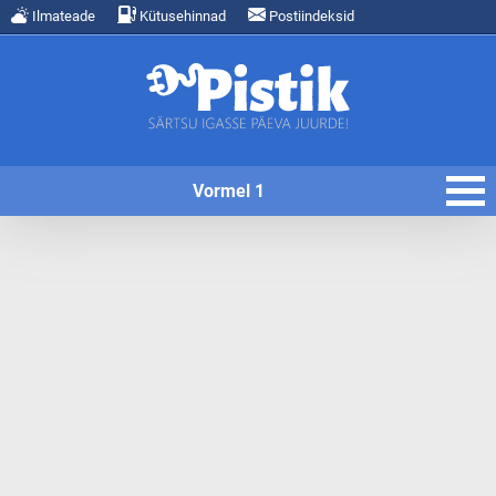
Ilmateade
Kütusehinnad
Postiindeksid
Vormel 1