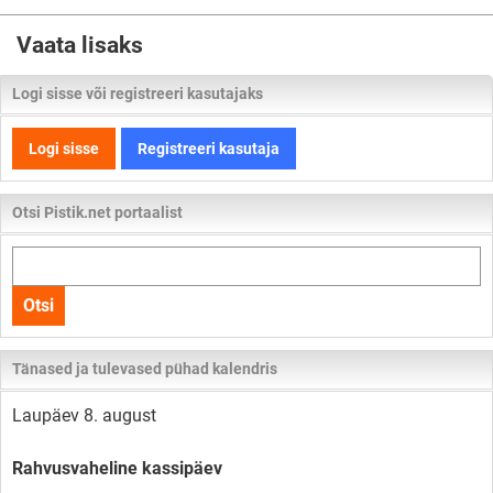
Vaata lisaks
Logi sisse või registreeri kasutajaks
Logi sisse
Registreeri kasutaja
Otsi Pistik.net portaalist
Otsi
kogu
Otsi
lehelt
Tänased ja tulevased pühad kalendris
Laupäev 8. august
Rahvusvaheline kassipäev