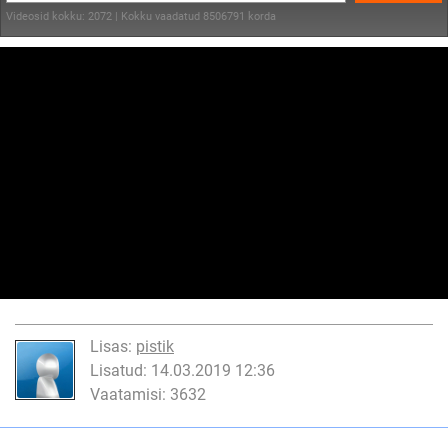
Videosid kokku: 2072 | Kokku vaadatud 8506791 korda
Lisas:
pistik
Lisatud: 14.03.2019 12:36
Vaatamisi: 3632