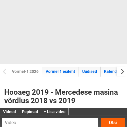
Vormel-1 2026
Vormel 1 esileht
Uudised
Kalender
Hooaeg 2019 - Mercedese masina
võrdlus 2018 vs 2019
Videod
Popimad
+ Lisa video
Otsi