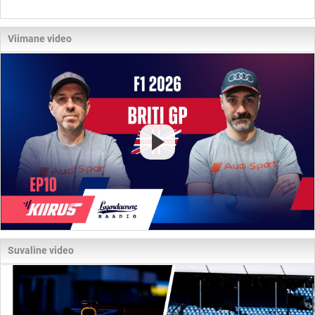
Viimane video
Suvaline video