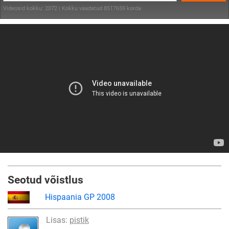
Videosid kokku: 2072 | Kokku vaadatud 8517659 korda
Seotud võistlus
Hispaania GP 2008
Lisas:
pistik