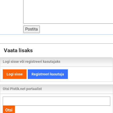
Postita
Vaata lisaks
Logi sisse või registreeri kasutajaks
Logi sisse
Registreeri kasutaja
Otsi Pistik.net portaalist
Otsi
kogu
Otsi
lehelt