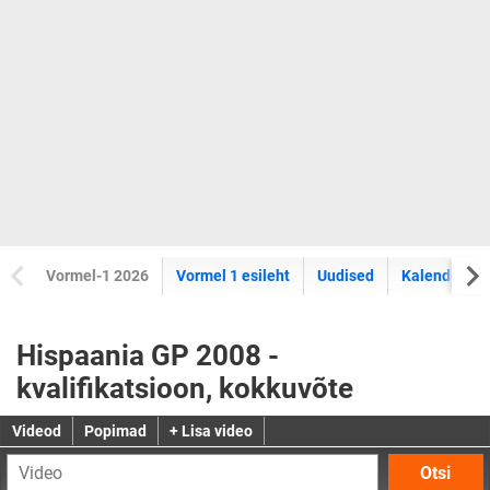
Vormel-1 2026
Vormel 1 esileht
Uudised
Kalender
Hispaania GP 2008 -
kvalifikatsioon, kokkuvõte
Videod
Popimad
+ Lisa video
Otsi