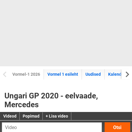
Vormel-1 2026
Vormel 1 esileht
Uudised
Kalender
Ungari GP 2020 - eelvaade,
Mercedes
Videod
Popimad
+ Lisa video
Otsi