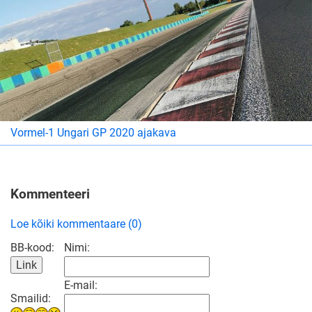
Vormel-1 Ungari GP 2020 ajakava
Kommenteeri
Loe kõiki kommentaare (0)
BB-kood:
Nimi:
E-mail:
Smailid: