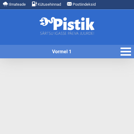
Ilmateade
Kütusehinnad
Postiindeksid
Vormel 1