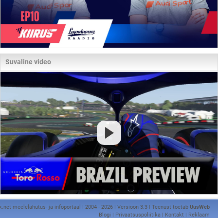
Suvaline video
k.net meelelahutus- ja infoportaal | 2004 - 2026 | Versioon 3.3 | Teenust toetab
UusWeb
Blogi
|
Privaatsuspoliitika
|
Kontakt
|
Reklaam