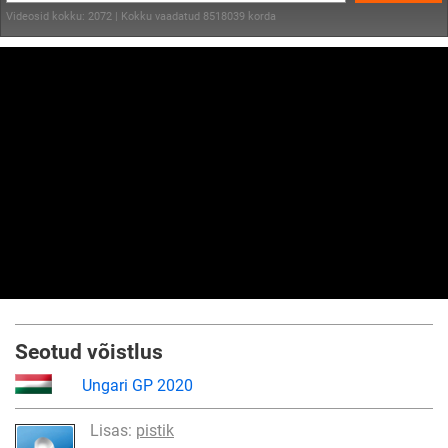
Videosid kokku: 2072 | Kokku vaadatud 8518039 korda
Seotud võistlus
Ungari GP 2020
Lisas:
pistik