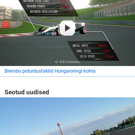
Brembo pidurdusfaktid Hungaroringi kohta
Seotud uudised