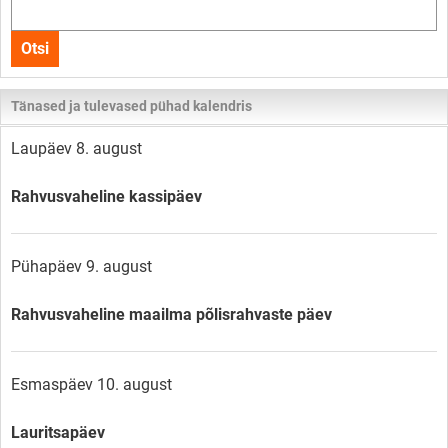
Otsi
kogu
Otsi
lehelt
Tänased ja tulevased pühad kalendris
Laupäev 8. august
Rahvusvaheline kassipäev
Pühapäev 9. august
Rahvusvaheline maailma põlisrahvaste päev
Esmaspäev 10. august
Lauritsapäev