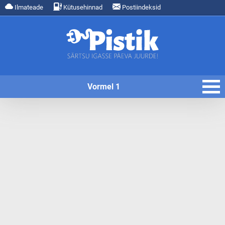
Ilmateade
Kütusehinnad
Postiindeksid
Vormel 1