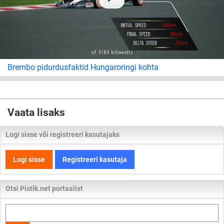
Brembo pidurdusfaktid Hungaroringi kohta
Vaata lisaks
Logi sisse või registreeri kasutajaks
Logi sisse
Registreeri kasutaja
Otsi Pistik.net portaalist
Otsi
kogu