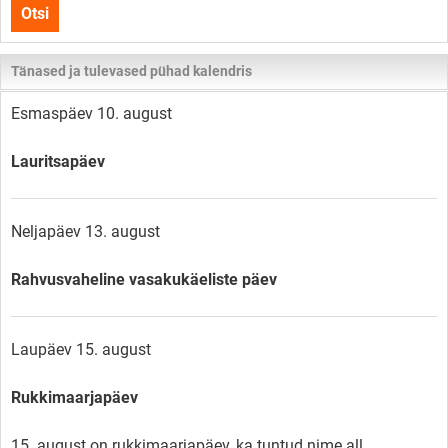
Otsi
lehelt
Tänased ja tulevased pühad kalendris
Esmaspäev 10. august
Lauritsapäev
Neljapäev 13. august
Rahvusvaheline vasakukäeliste päev
Laupäev 15. august
Rukkimaarjapäev
15. august on rukkimaarjapäev, ka tuntud nime all