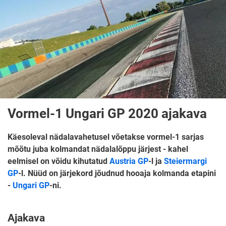
Vormel-1 Ungari GP 2020 ajakava
Käesoleval nädalavahetusel võetakse vormel-1 sarjas
mõõtu juba kolmandat nädalalõppu järjest - kahel
eelmisel on võidu kihutatud
Austria GP
-l ja
Steiermargi
GP
-l. Nüüd on järjekord jõudnud hooaja kolmanda etapini
-
Ungari GP
-ni.
Ajakava