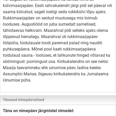
külvimaarjapäev. Eesti rahvakalendri järgi pidi sel päeval vili
saama külvatud, sageli loetigi seda rukkikülvi lõpu ajaks.
Rukkimaarjapäev on seotud muutusega mis toimub
looduses. Augustiööd on juba sumedalt sametised,
tähistaevas helkivam. Maarahval pidi selleks ajaks olema
lõppenud heinategu. Maarahval oli rukkimaarjapäev
tööpüha, toidulauale toodi paremad palad ning nauditi
puhkusepäeva. Mõnel pool kaeti rukkimaarjapäeva
toidulaud sauna.- lootuses, et lahkunute hinged võtavad ka
söömingust- joomingust osa. Kirikukalendris on see neitsi
Maarja taevamineku ehk uinumise päev, ladina keeles
Assumptio Mariae, õigeusu kirikukalendris ka Jumalaema
Uinumise püha.
Tänased nimepäevalised
Täna on nimepäev järgmistel nimedel: