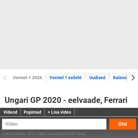
Vormel-1 2026
Vormel 1 esileht
Uudised
Kalender
Ungari GP 2020 - eelvaade, Ferrari
Videod
Popimad
+ Lisa video
Otsi
Videosid kokku: 2072 | Kokku vaadatud 8518187 korda