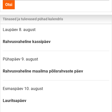
Otsi
lehelt
Tänased ja tulevased pühad kalendris
Laupäev 8. august
Rahvusvaheline kassipäev
Pühapäev 9. august
Rahvusvaheline maailma põlisrahvaste päev
Esmaspäev 10. august
Lauritsapäev