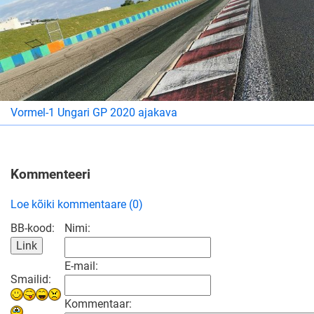
Vormel-1 Ungari GP 2020 ajakava
Kommenteeri
Loe kõiki kommentaare (0)
BB-kood:
Nimi:
E-mail:
Smailid:
Kommentaar: