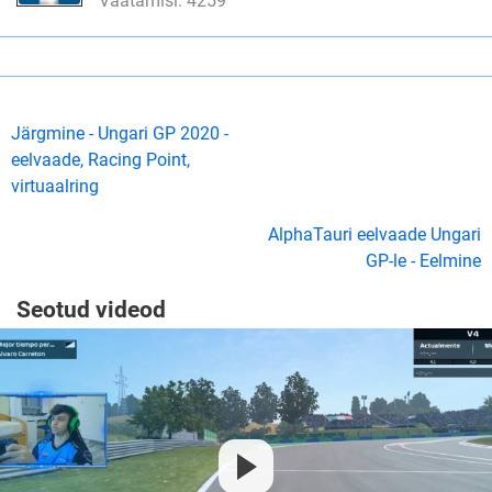
Vaatamisi: 4259
Järgmine - Ungari GP 2020 -
eelvaade, Racing Point,
virtuaalring
AlphaTauri eelvaade Ungari
GP-le - Eelmine
Seotud videod