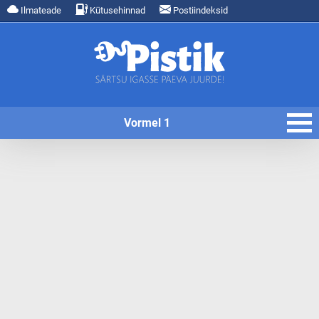
Ilmateade
Kütusehinnad
Postiindeksid
Vormel 1