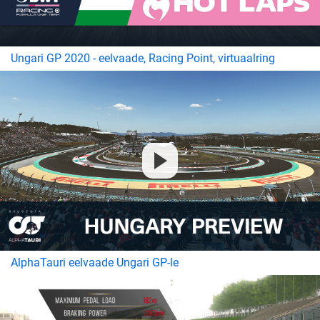
Ungari GP 2020 - eelvaade, Racing Point, virtuaalring
AlphaTauri eelvaade Ungari GP-le