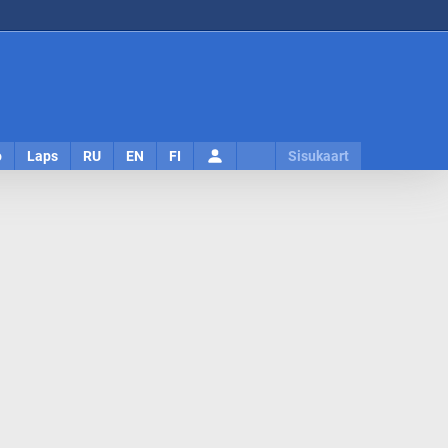
Logi
o
Laps
RU
EN
FI
Sisukaart
sisse