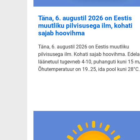
Täna, 6. augustil 2026 on Eestis
muutliku pilvisusega ilm, kohati
sajab hoovihma
Täna, 6. augustil 2026 on Eestis muutliku
pilvisusega ilm. Kohati sajab hoovihma. Edela-
läänetuul tugevneb 4-10, puhanguti kuni 15 m
Õhutemperatuur on 19..25, ida pool kuni 28°C.