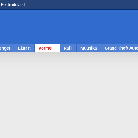
Postiindeksid
enger
Ekaart
Vormel 1
Ralli
Muusika
Grand Theft Aut