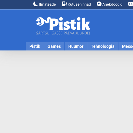
Ilmateade
Kütusehinnad
Anekdoodid
Pistik
Games
Huumor
Tehnoloogia
Mess