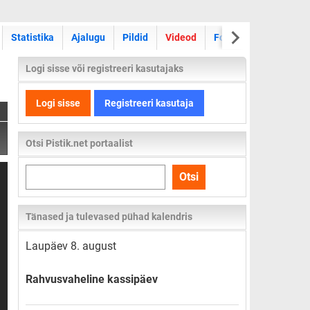
Statistika
Ajalugu
Pildid
Videod
Foorum
Logi sisse või registreeri kasutajaks
Logi sisse
Registreeri kasutaja
Otsi Pistik.net portaalist
Otsi
Otsi
kogu
lehelt
Tänased ja tulevased pühad kalendris
Laupäev 8. august
Rahvusvaheline kassipäev