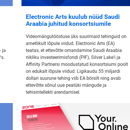
Electronic Arts kuulub nüüd Saudi
Araabia juhitud konsortsiumile
Videomängutööstuse üks suurimaid tehinguid on
ametlikult lõpule viidud. Electronic Arts (EA)
 ja
teatas, et ettevõtte omandamine Saudi Araabia
/s.
riikliku investeerimisfondi (PIF), Silver Lake'i ja
Affinity Partnersi moodustatud konsortsiumi poolt
on edukalt lõpule viidud. Ligikaudu 55 miljardi
dollari suurune tehing viib EA börsilt ning avab
ettevõtte sõnul uue peatüki mängude ja
tehisintellekti arendamisel.