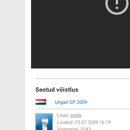
Seotud võistlus
Ungari GP 2009
Lisas:
pistik
Lisatud: 25.07.2009 16:14
Vaatamisi: 5143