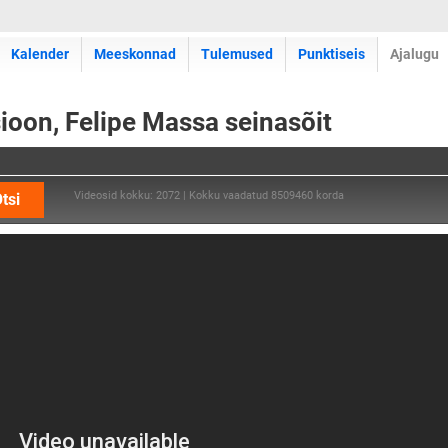
Kalender
Meeskonnad
Tulemused
Punktiseis
Ajalugu
sioon, Felipe Massa seinasõit
Videosid kokku: 2072 | Kokku vaadatud 8509460 korda
tsi