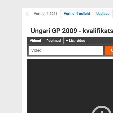
Vormel-1 2026
Vormel 1 esileht
Uudised
Ungari GP 2009 - kvalifikat
Videod
Popimad
+ Lisa video
O