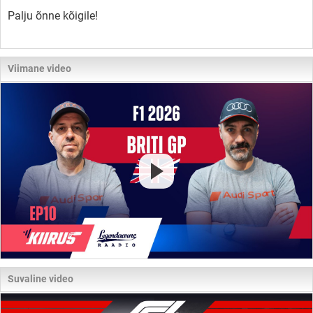
Palju õnne kõigile!
Viimane video
Suvaline video