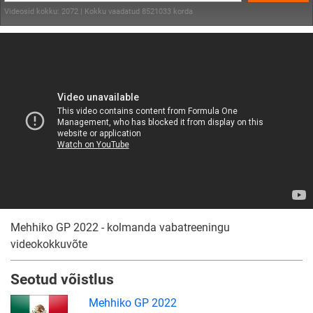
Videosid kokku: 2072 | Kokku vaadatud 8521033 korda
Mehhiko GP 2022 - kolmanda vabatreeningu
videokokkuvõte
Seotud võistlus
Mehhiko GP 2022