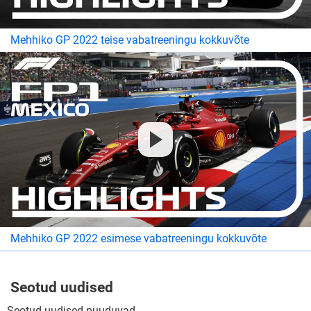
Mehhiko GP 2022 teise vabatreeningu kokkuvõte
Mehhiko GP 2022 esimese vabatreeningu kokkuvõte
Seotud uudised
Seotud uudised puuduvad