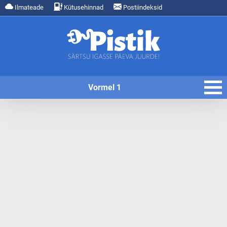
Ilmateade
Kütusehinnad
Postiindeksid
Vormel 1