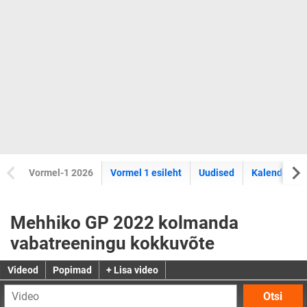
Vormel-1 2026
Vormel 1 esileht
Uudised
Kalender
Mehhiko GP 2022 kolmanda
vabatreeningu kokkuvõte
Videod
Popimad
+ Lisa video
Otsi