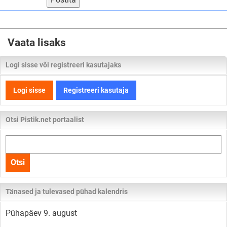
Vaata lisaks
Logi sisse või registreeri kasutajaks
Logi sisse
Registreeri kasutaja
Otsi Pistik.net portaalist
Otsi
kogu
Otsi
lehelt
Tänased ja tulevased pühad kalendris
Pühapäev 9. august