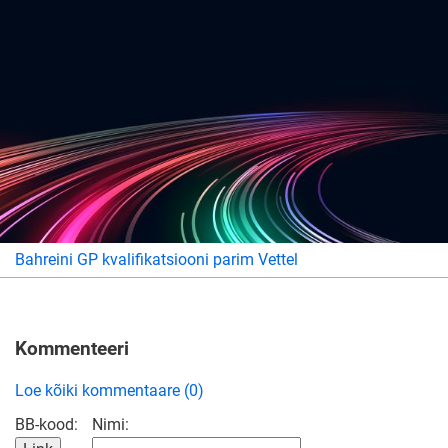
Bahreini GP kvalifikatsiooni parim Vettel
Kommenteeri
Loe kõiki kommentaare (0)
BB-kood:
Nimi: