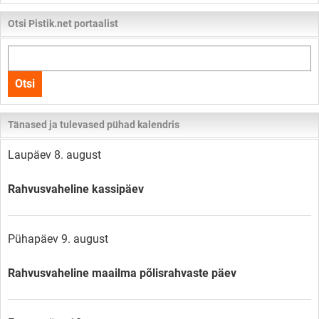
Otsi Pistik.net portaalist
Otsi
kogu
Otsi
lehelt
Tänased ja tulevased pühad kalendris
Laupäev 8. august
Rahvusvaheline kassipäev
Pühapäev 9. august
Rahvusvaheline maailma põlisrahvaste päev