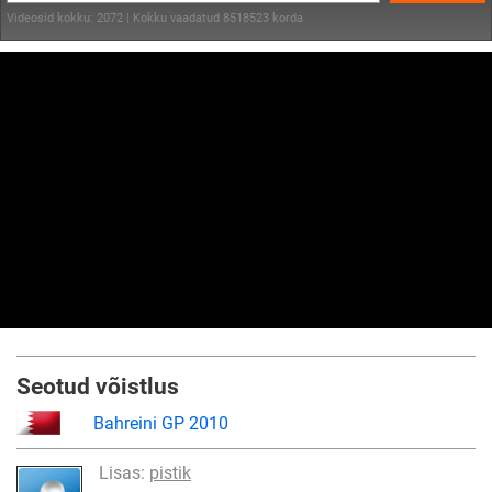
Videosid kokku: 2072 | Kokku vaadatud 8518523 korda
Seotud võistlus
Bahreini GP 2010
Lisas:
pistik