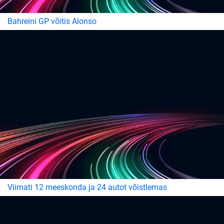
Bahreini GP võitis Alonso
Viimati 12 meeskonda ja 24 autot võistlemas