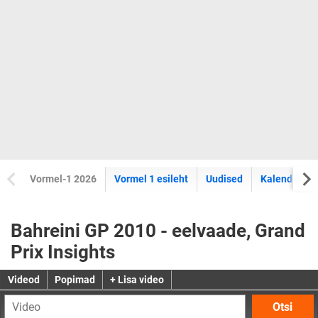
Vormel-1 2026
Vormel 1 esileht
Uudised
Kalender
Bahreini GP 2010 - eelvaade, Grand
Prix Insights
Videod
Popimad
+ Lisa video
Otsi