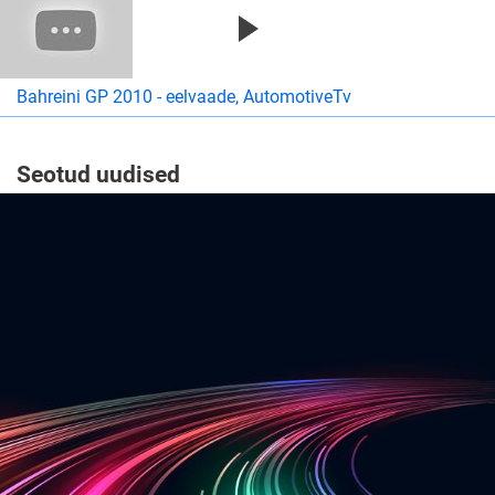
Bahreini GP 2010 - eelvaade, AutomotiveTv
Seotud uudised