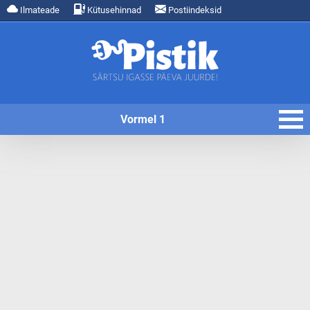
Ilmateade
Kütusehinnad
Postiindeksid
Vormel 1