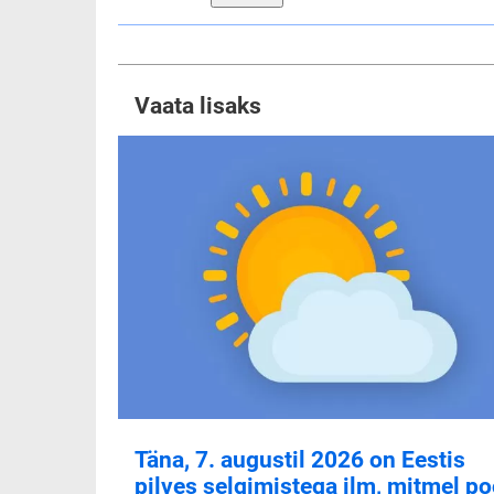
Vaata lisaks
Täna, 7. augustil 2026 on Eestis
pilves selgimistega ilm, mitmel po