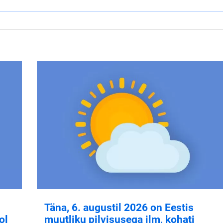
Täna, 6. augustil 2026 on Eestis
ol
muutliku pilvisusega ilm, kohati