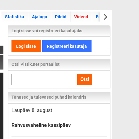
Statistika
Ajalugu
Pildid
Videod
Foorum
Logi sisse või registreeri kasutajaks
Logi sisse
Registreeri kasutaja
Otsi Pistik.net portaalist
Otsi
Otsi
kogu
lehelt
Tänased ja tulevased pühad kalendris
Laupäev 8. august
Rahvusvaheline kassipäev