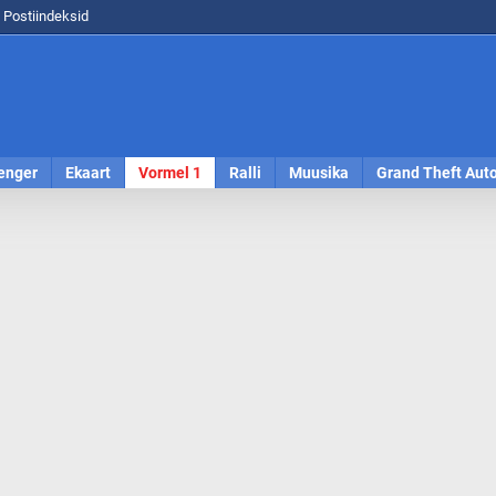
Postiindeksid
enger
Ekaart
Vormel 1
Ralli
Muusika
Grand Theft Aut