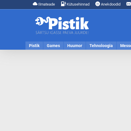
Ilmateade
Kütusehinnad
Anekdoodid
Pistik
Games
Huumor
Tehnoloogia
Mess