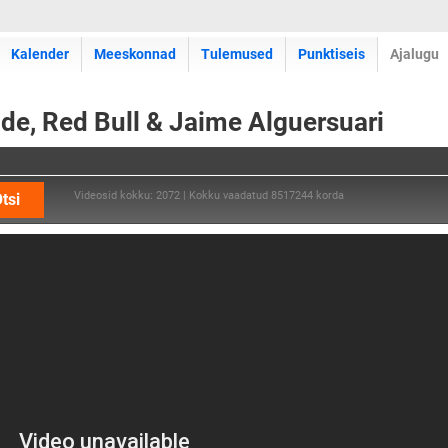
Kalender
Meeskonnad
Tulemused
Punktiseis
Ajalugu
e, Red Bull & Jaime Alguersuari
Videosid kokku: 2072 | Kokku vaadatud 8517244 korda
tsi