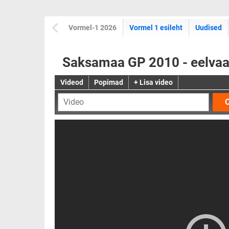
Vormel-1 2026
Vormel 1 esileht
Uudised
Saksamaa GP 2010 - eelvaad
Videod
Popimad
+ Lisa video
O