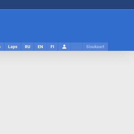
Logi
o
Laps
RU
EN
FI
Sisukaart
sisse