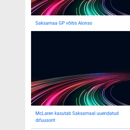
Saksamaa GP võitis Alonso
McLaren kasutab Saksamaal uuendatud
difuusorit