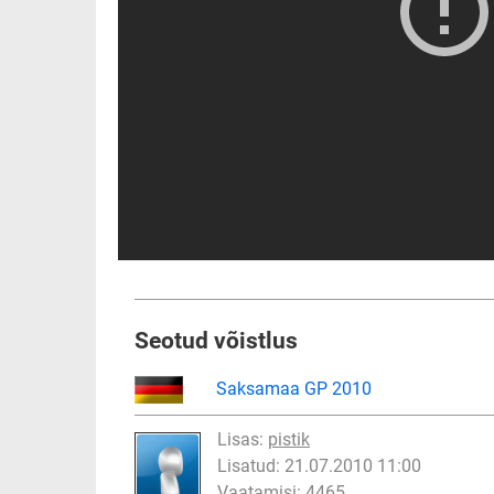
Seotud võistlus
Saksamaa GP 2010
Lisas:
pistik
Lisatud: 21.07.2010 11:00
Vaatamisi: 4465