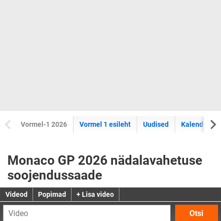
Vormel-1 2026
Vormel 1 esileht
Uudised
Kalender
Monaco GP 2026 nädalavahetuse
soojendussaade
Videod
Popimad
+ Lisa video
Otsi