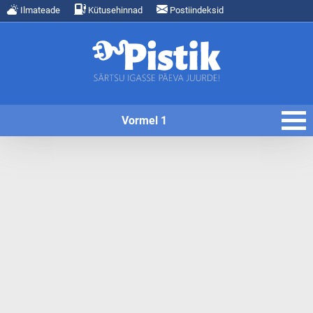
Ilmateade
Kütusehinnad
Postiindeksid
Vormel 1