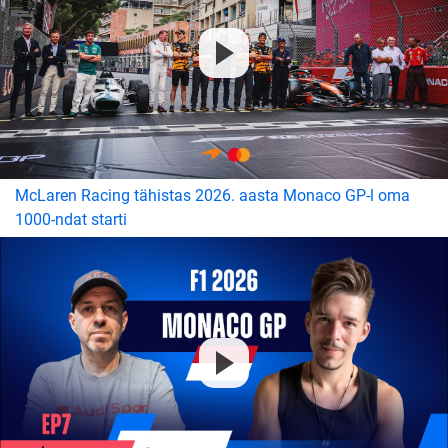
McLaren Racing tähistas 2026. aasta Monaco GP-l oma
1000-ndat starti