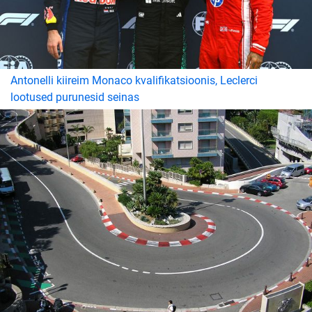
Antonelli kiireim Monaco kvalifikatsioonis, Leclerci
lootused purunesid seinas