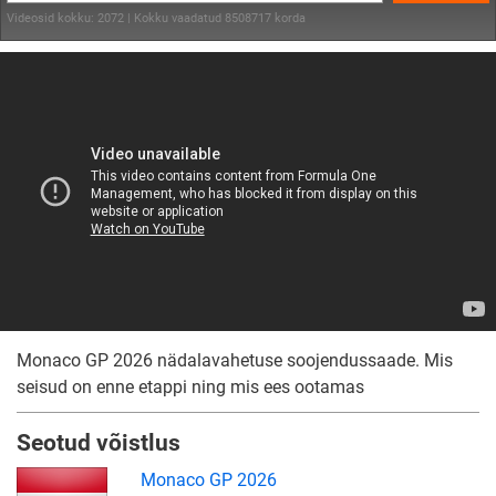
Videosid kokku: 2072 | Kokku vaadatud 8508717 korda
Monaco GP 2026 nädalavahetuse soojendussaade. Mis
seisud on enne etappi ning mis ees ootamas
Seotud võistlus
Monaco GP 2026