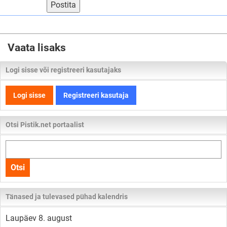
Postita
Vaata lisaks
Logi sisse või registreeri kasutajaks
Logi sisse
Registreeri kasutaja
Otsi Pistik.net portaalist
Otsi
kogu
Otsi
lehelt
Tänased ja tulevased pühad kalendris
Laupäev 8. august