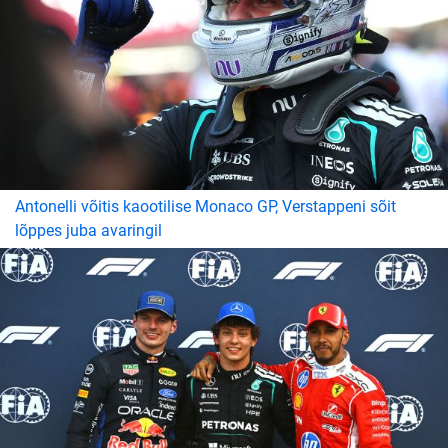
Antonelli võitis kaootilise Monaco GP, Verstappeni sõit
lõppes juba avaringil