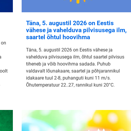
Täna, 5. augustil 2026 on Eestis
vähese ja vahelduva pilvisusega ilm,
saartel õhtul hoovihma
 on
Täna, 5. augustil 2026 on Eestis vähese ja
a
vahelduva pilvisusega ilm, õhtul saartel pilvisus
tiheneb ja võib hoovihma sadada. Puhub
oolt
valdavalt lõunakaare, saartel ja põhjarannikul
idakaare tuul 2-8, puhanguti kuni 11 m/s.
b
Õhutemperatuur 22..27, rannikul kuni 20°C.