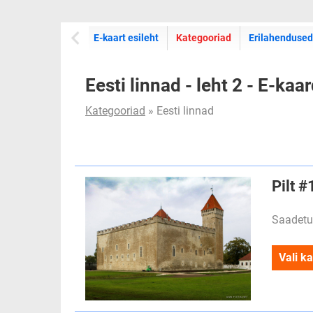
E-kaartide
E-kaart esileht
Kategooriad
Erilahendused
Eesti linnad - leht 2 - E-kaa
Kategooriad
» Eesti linnad
Pilt 
Saadetu
Vali ka