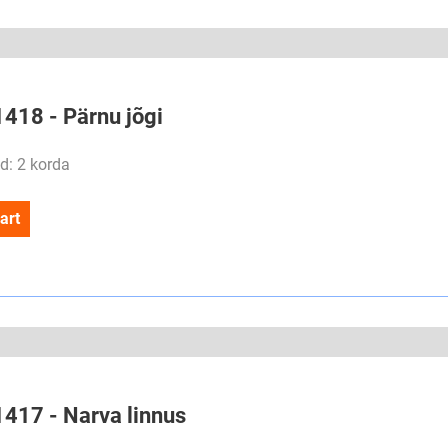
1418 - Pärnu jõgi
d: 2 korda
art
1417 - Narva linnus