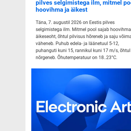
pilves selgimistega ilm, mitmel po
hoovihma ja äikest
Täna, 7. augustil 2026 on Eestis pilves
selgimistega ilm. Mitmel pool sajab hoovihma
äikeseoht, õhtul pilvisus hõreneb ja saju võim
väheneb. Puhub edela- ja läänetuul 5-12,
puhanguti kuni 15, rannikul kuni 17 m/s, õhtul
nõrgeneb. Õhutemperatuur on 18..23°C.