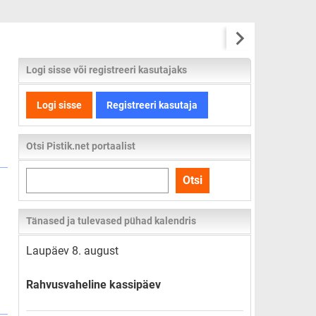
Logi sisse või registreeri kasutajaks
Logi sisse
Registreeri kasutaja
Otsi Pistik.net portaalist
Otsi
Otsi
kogu
lehelt
Tänased ja tulevased pühad kalendris
Laupäev 8. august
Rahvusvaheline kassipäev