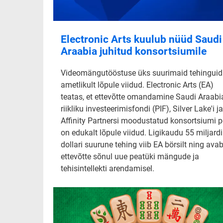
Electronic Arts kuulub nüüd Saudi
Araabia juhitud konsortsiumile
Videomängutööstuse üks suurimaid tehinguid
ametlikult lõpule viidud. Electronic Arts (EA)
teatas, et ettevõtte omandamine Saudi Araabi
riikliku investeerimisfondi (PIF), Silver Lake'i ja
Affinity Partnersi moodustatud konsortsiumi p
on edukalt lõpule viidud. Ligikaudu 55 miljardi
dollari suurune tehing viib EA börsilt ning ava
ettevõtte sõnul uue peatüki mängude ja
tehisintellekti arendamisel.