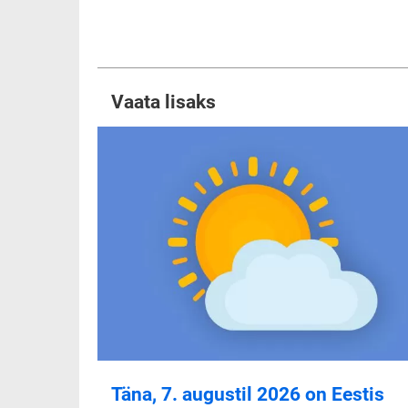
Vaata lisaks
Täna, 7. augustil 2026 on Eestis