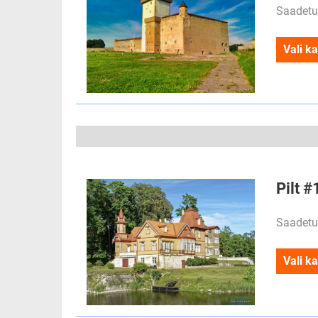
Saadetu
Vali ka
Pilt 
Saadetu
Vali ka