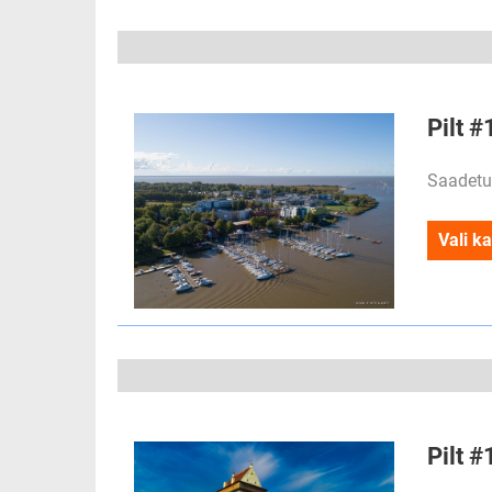
Pilt #
Saadetu
Vali ka
Pilt #