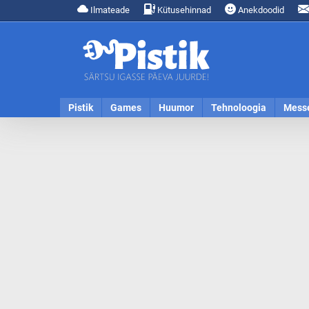
Ilmateade
Kütusehinnad
Anekdoodid
Pistik
Games
Huumor
Tehnoloogia
Mess