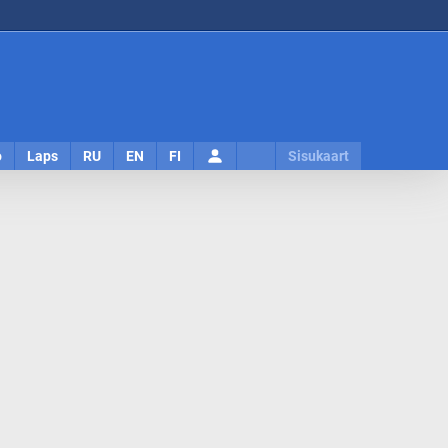
Logi
o
Laps
RU
EN
FI
Sisukaart
sisse