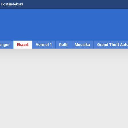
Postiindeksid
enger
Ekaart
Vormel 1
Ralli
Muusika
Grand Theft Aut