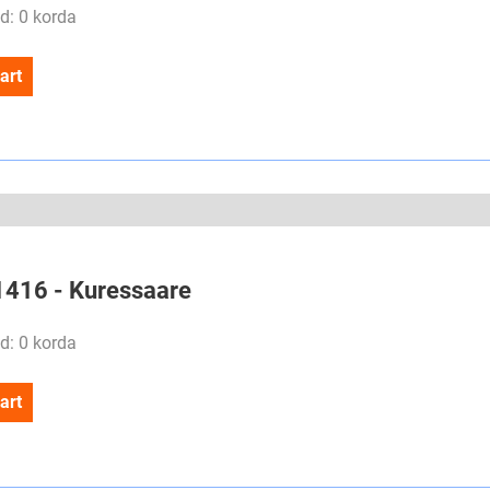
d: 0 korda
art
#1416 - Kuressaare
d: 0 korda
art