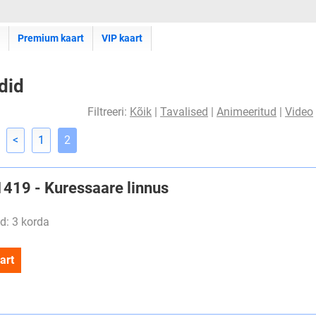
Premium kaart
VIP kaart
rdid
Filtreeri:
Kõik
|
Tavalised
|
Animeeritud
|
Video
<
1
2
#1419 - Kuressaare linnus
d: 3 korda
art