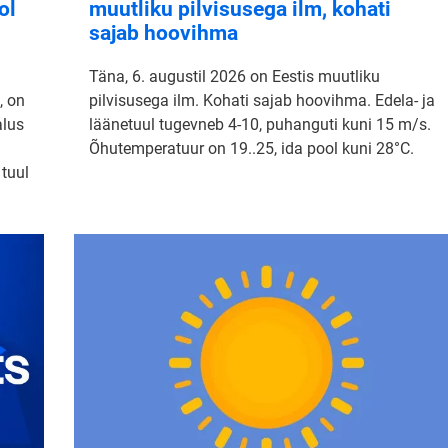
ol
muutliku pilvisusega ilm, kohati
sajab hoovihma
Täna, 6. augustil 2026 on Eestis muutliku
, on
pilvisusega ilm. Kohati sajab hoovihma. Edela- ja
alus
läänetuul tugevneb 4-10, puhanguti kuni 15 m/s.
Õhutemperatuur on 19..25, ida pool kuni 28°C.
 tuul