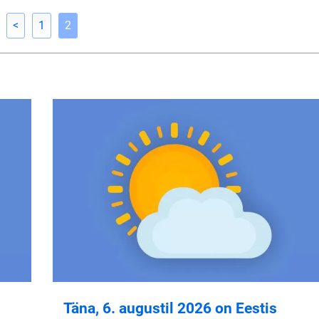
<
1
2
Täna, 6. augustil 2026 on Eestis