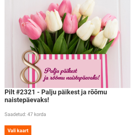
Pilt #2321 - Palju päikest ja rõõmu
naistepäevaks!
Saadetud: 47 korda
Vali kaart