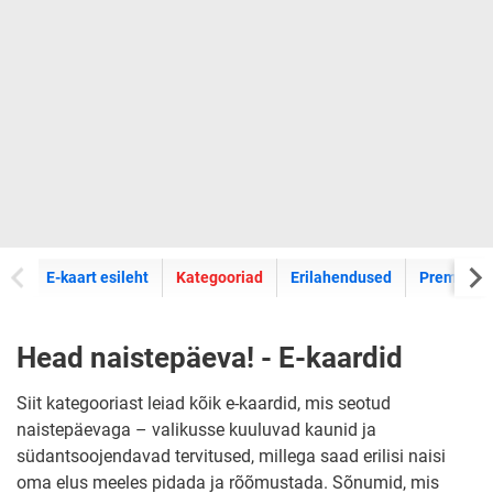
E-kaartide
E-kaart esileht
Kategooriad
Erilahendused
Premium k
Head naistepäeva! - E-kaardid
Siit kategooriast leiad kõik e-kaardid, mis seotud
naistepäevaga – valikusse kuuluvad kaunid ja
südantsoojendavad tervitused, millega saad erilisi naisi
oma elus meeles pidada ja rõõmustada. Sõnumid, mis