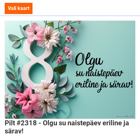
Vali kaart
Pilt #2318 - Olgu su naistepäev eriline ja
särav!