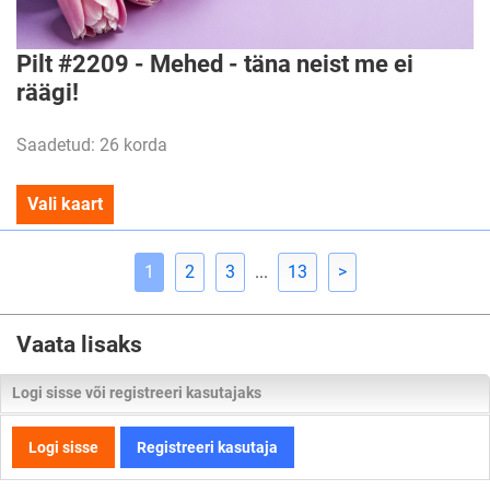
Pilt #2209 - Mehed - täna neist me ei
räägi!
Saadetud: 26 korda
Vali kaart
1
2
3
...
13
>
Vaata lisaks
Logi sisse või registreeri kasutajaks
Logi sisse
Registreeri kasutaja