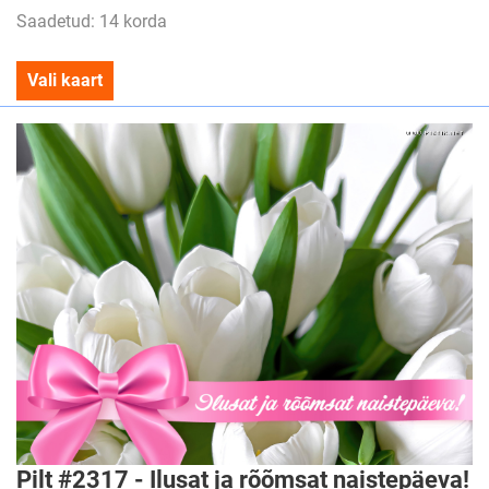
Saadetud: 14 korda
Vali kaart
Pilt #2317 - Ilusat ja rõõmsat naistepäeva!