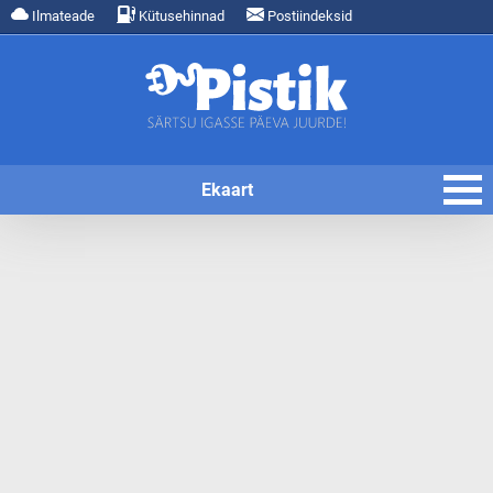
Ilmateade
Kütusehinnad
Postiindeksid
Ekaart