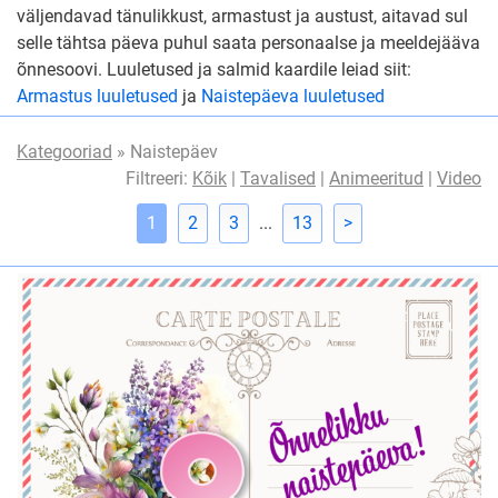
väljendavad tänulikkust, armastust ja austust, aitavad sul
selle tähtsa päeva puhul saata personaalse ja meeldejääva
õnnesoovi. Luuletused ja salmid kaardile leiad siit:
Armastus luuletused
ja
Naistepäeva luuletused
Kategooriad
» Naistepäev
Filtreeri:
Kõik
|
Tavalised
|
Animeeritud
|
Video
1
2
3
...
13
>