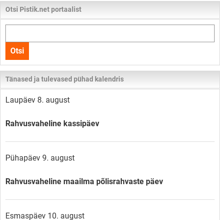
Otsi Pistik.net portaalist
Otsi
kogu
Otsi
lehelt
Tänased ja tulevased pühad kalendris
Laupäev 8. august
Rahvusvaheline kassipäev
Pühapäev 9. august
Rahvusvaheline maailma põlisrahvaste päev
Esmaspäev 10. august