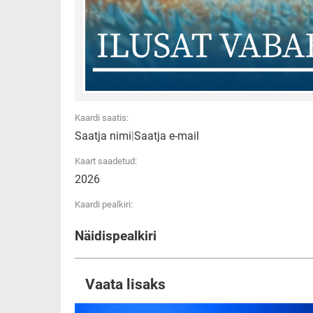
Kaardi saatis:
Saatja nimi
|
Saatja e-mail
Kaart saadetud:
2026
Kaardi pealkiri:
Näidispealkiri
Vaata lisaks