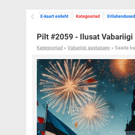
E-kaartide
E-kaart esileht
Kategooriad
Erilahendused
Pilt #2059 - Ilusat Vabariigi
Kategooriad
»
Vabariigi aastapaev
» Saada ka