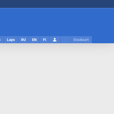
Logi
o
Laps
RU
EN
FI
Sisukaart
sisse