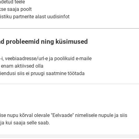
adetud teele
kse saaja poolt
stiku partnerite alast uudisinfot
ad probleemid ning küsimused
, veebiaadresse/url-e ja poolikuid e-maile
i enam aktiivsed olla
aiendusi siis ei pruugi saatmine töötada
e nupu kõrval olevale "Eelvaade" nimelisele nupule ja siis
ja kui saaja selle saab.