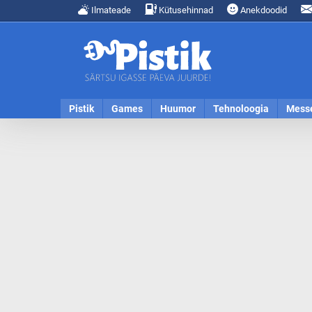
Ilmateade
Kütusehinnad
Anekdoodid
Pistik
Games
Huumor
Tehnoloogia
Mess