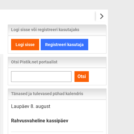
Logi sisse või registreeri kasutajaks
Logi sisse
Registreeri kasutaja
Otsi Pistik.net portaalist
Otsi
Otsi
kogu
lehelt
Tänased ja tulevased pühad kalendris
Laupäev 8. august
Rahvusvaheline kassipäev