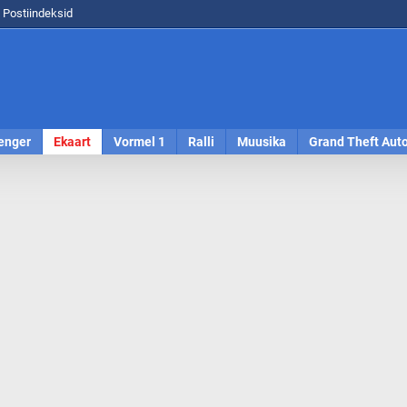
Postiindeksid
enger
Ekaart
Vormel 1
Ralli
Muusika
Grand Theft Aut