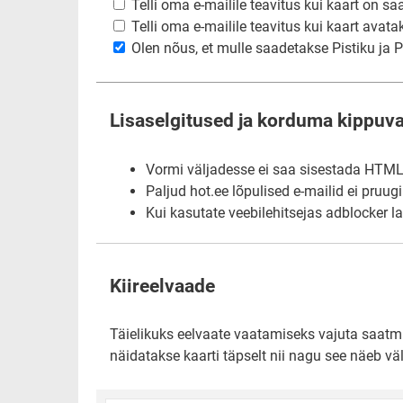
Telli oma e-mailile teavitus kui kaart on sa
Telli oma e-mailile teavitus kui kaart avata
Olen nõus, et mulle saadetakse Pistiku ja Pi
Lisaselgitused ja korduma kippuv
Vormi väljadesse ei saa sisestada HTML-i
Paljud hot.ee lõpulised e-mailid ei pruug
Kui kasutate veebilehitsejas adblocker l
Kiireelvaade
Täielikuks eelvaate vaatamiseks vajuta saatmis
näidatakse kaarti täpselt nii nagu see näeb väl