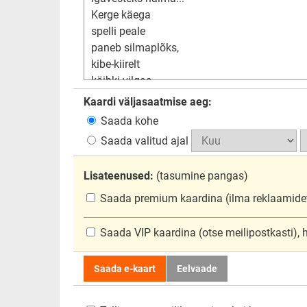
Kaardi väljasaatmise aeg:
Saada kohe
Saada valitud ajal
Lisateenused:
(tasumine pangas)
Saada premium kaardina
(ilma reklaamide
Saada VIP kaardina
(otse meilipostkasti),
Saada e-kaart
Eelvaade