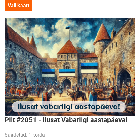
Vali kaart
Pilt #2051 - Ilusat Vabariigi aastapäeva!
Saadetud: 1 korda