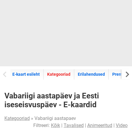
E-kaartide
E-kaart esileht
Kategooriad
Erilahendused
Premium k
Vabariigi aastapäev ja Eesti
iseseisvuspäev - E-kaardid
Kategooriad
» Vabariigi aastapaev
Filtreeri:
Kõik
|
Tavalised
|
Animeeritud
|
Video