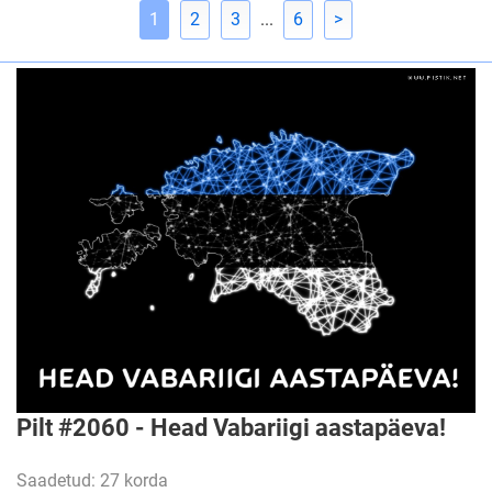
1
2
3
...
6
>
Pilt #2060 - Head Vabariigi aastapäeva!
Saadetud: 27 korda