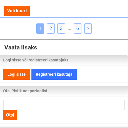
Vali kaart
1
2
3
...
6
>
Vaata lisaks
Logi sisse või registreeri kasutajaks
Logi sisse
Registreeri kasutaja
Otsi Pistik.net portaalist
Otsi
kogu
Otsi
lehelt