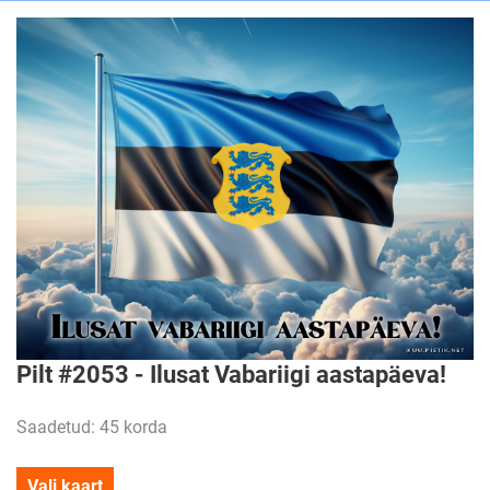
Pilt #2053 - Ilusat Vabariigi aastapäeva!
Saadetud: 45 korda
Vali kaart