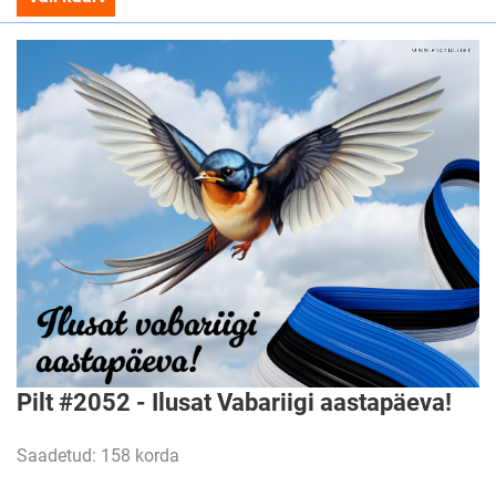
Pilt #2052 - Ilusat Vabariigi aastapäeva!
Saadetud: 158 korda