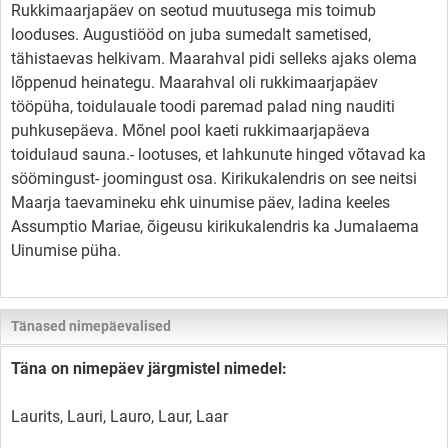
Rukkimaarjapäev on seotud muutusega mis toimub
looduses. Augustiööd on juba sumedalt sametised,
tähistaevas helkivam. Maarahval pidi selleks ajaks olema
lõppenud heinategu. Maarahval oli rukkimaarjapäev
tööpüha, toidulauale toodi paremad palad ning nauditi
puhkusepäeva. Mõnel pool kaeti rukkimaarjapäeva
toidulaud sauna.- lootuses, et lahkunute hinged võtavad ka
söömingust- joomingust osa. Kirikukalendris on see neitsi
Maarja taevamineku ehk uinumise päev, ladina keeles
Assumptio Mariae, õigeusu kirikukalendris ka Jumalaema
Uinumise püha.
Tänased nimepäevalised
Täna on nimepäev järgmistel nimedel:
Laurits, Lauri, Lauro, Laur, Laar