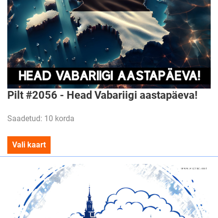
Pilt #2056 - Head Vabariigi aastapäeva!
Saadetud: 10 korda
Vali kaart