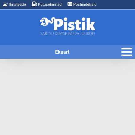
Ilmateade
Kütusehinnad
Postiindeksid
Ekaart