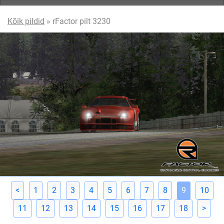
Kõik pildid
» rFactor pilt 3230
<
1
2
3
4
5
6
7
8
9
10
11
12
13
14
15
16
17
18
>