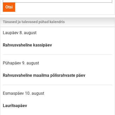
kogu
Otsi
lehelt
Tänased ja tulevased pühad kalendris
Laupäev 8. august
Rahvusvaheline kassipäev
Pühapäev 9. august
Rahvusvaheline maailma põlisrahvaste päev
Esmaspäev 10. august
Lauritsapäev