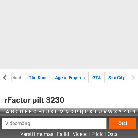
Erilehed
The Sims
Age of Empires
GTA
Sim City
rFactor pilt 3230
A
B
C
D
E
F
G
H
I
J
K
L
M
N
O
P
Q
R
S
T
U
V
W
X
Y
Z
0-9
Otsi
Varsti ilmumas
|
Failid
|
Videod
|
Pildid
|
Osta