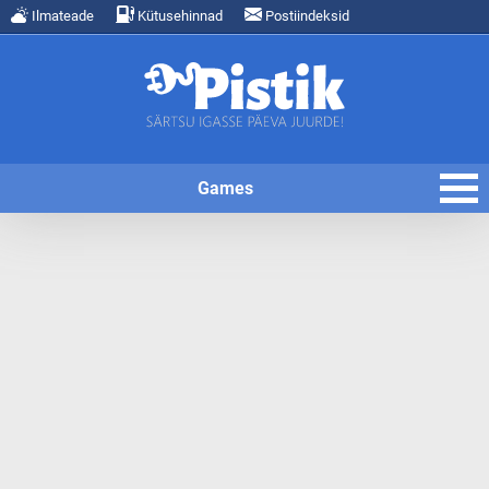
Ilmateade
Kütusehinnad
Postiindeksid
Games