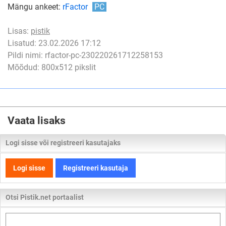
Mängu ankeet:
rFactor
PC
Lisas:
pistik
Lisatud: 23.02.2026 17:12
Pildi nimi: rfactor-pc-230220261712258153
Mõõdud: 800x512 pikslit
Vaata lisaks
Logi sisse või registreeri kasutajaks
Logi sisse
Registreeri kasutaja
Otsi Pistik.net portaalist
Otsi