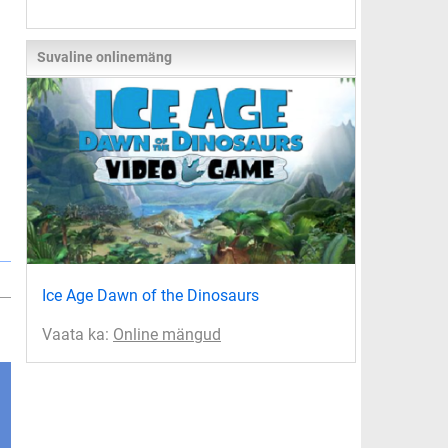
Suvaline onlinemäng
Ice Age Dawn of the Dinosaurs
Vaata ka:
Online mängud