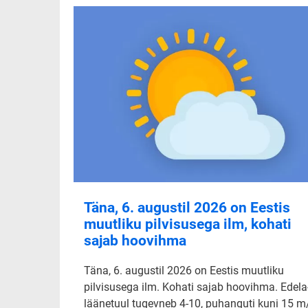
Täna, 6. augustil 2026 on Eestis
muutliku pilvisusega ilm, kohati
sajab hoovihma
Täna, 6. augustil 2026 on Eestis muutliku
pilvisusega ilm. Kohati sajab hoovihma. Edela-
läänetuul tugevneb 4-10, puhanguti kuni 15 m