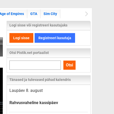
Age of Empires
GTA
Sim City
Logi sisse või registreeri kasutajaks
Logi sisse
Registreeri kasutaja
Otsi Pistik.net portaalist
Otsi
Otsi
kogu
lehelt
Tänased ja tulevased pühad kalendris
Laupäev 8. august
Rahvusvaheline kassipäev