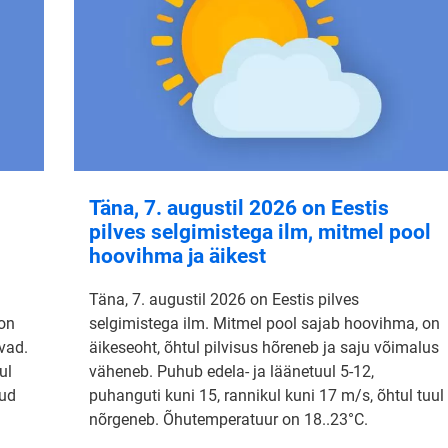
Täna, 7. augustil 2026 on Eestis
pilves selgimistega ilm, mitmel pool
hoovihma ja äikest
Täna, 7. augustil 2026 on Eestis pilves
 on
selgimistega ilm. Mitmel pool sajab hoovihma, on
vad.
äikeseoht, õhtul pilvisus hõreneb ja saju võimalus
ul
väheneb. Puhub edela- ja läänetuul 5-12,
nud
puhanguti kuni 15, rannikul kuni 17 m/s, õhtul tuul
nõrgeneb. Õhutemperatuur on 18..23°C.