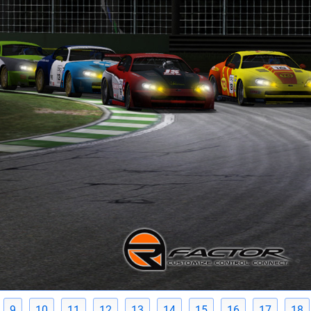
9
10
11
12
13
14
15
16
17
18