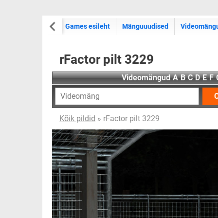
Games esileht
Mänguuudised
Videomäng
rFactor pilt 3229
Videomängud
A
B
C
D
E
F
O
Kõik pildid
» rFactor pilt 3229