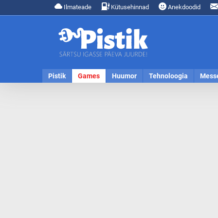
Ilmateade
Kütusehinnad
Anekdoodid
Pistik
Games
Huumor
Tehnoloogia
Mess