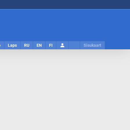
Logi
o
Laps
RU
EN
FI
Sisukaart
sisse