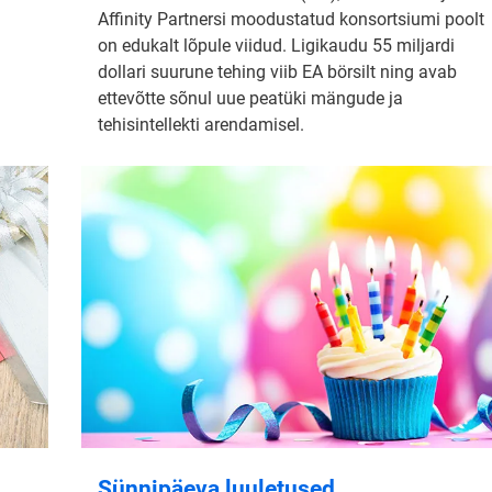
Affinity Partnersi moodustatud konsortsiumi poolt
on edukalt lõpule viidud. Ligikaudu 55 miljardi
dollari suurune tehing viib EA börsilt ning avab
ettevõtte sõnul uue peatüki mängude ja
tehisintellekti arendamisel.
Sünnipäeva luuletused