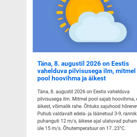
Täna, 8. augustil 2026 on Eestis
vahelduva pilvisusega ilm, mitmel
pool hoovihma ja äikest
Täna, 8. augustil 2026 on Eestis vahelduva
pilvisusega ilm. Mitmel pool sajab hoovihma,
äikest, võimalik rahe. Õhtuks sajuhood hõrene
Puhub valdavalt edela- ja läänetuul 3-9, rannik
puhanguti 12 m/s, äikese ajal ulatuvad puha
üle 15 m/s. Õhutemperatuur on 17..23°C.