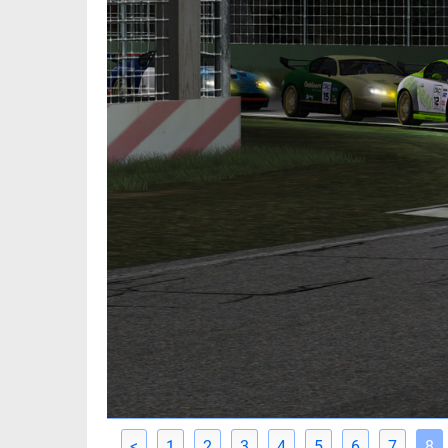
<
1
2
3
4
5
6
7
8