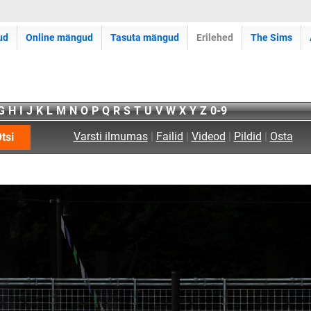
ud
Online mängud
Tasuta mängud
Erilehed
The Sims
G
H
I
J
K
L
M
N
O
P
Q
R
S
T
U
V
W
X
Y
Z
0-9
Varsti ilmumas
|
Failid
|
Videod
|
Pildid
|
Osta
tsi