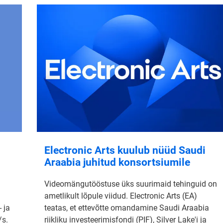
Electronic Arts kuulub nüüd Saudi
Araabia juhitud konsortsiumile
Videomängutööstuse üks suurimaid tehinguid on
ametlikult lõpule viidud. Electronic Arts (EA)
 ja
teatas, et ettevõtte omandamine Saudi Araabia
/s.
riikliku investeerimisfondi (PIF), Silver Lake'i ja