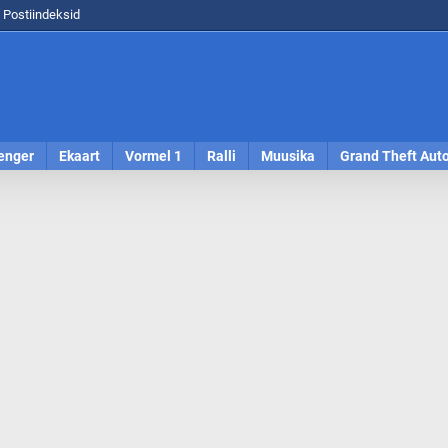
Postiindeksid
enger
Ekaart
Vormel 1
Ralli
Muusika
Grand Theft Aut