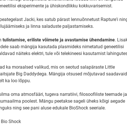
neetilisi eksperimente ja ühiskondlikku kokkuvarisemist.
eategelast Jacki, kes satub pärast lennuõnnetust Rapture'i nin
ellujäämiseks ja linna saladuste paljastamiseks.
n
tulistamise, eriliste võimete ja avastamise ühendamine
. Lisa
adele saab mängija kasutada plasmideks nimetatud geneetilisi
davad näiteks elektri, tule või telekineesi kasutamist lahingutes
vad ka moraalsed valikud, mis on seotud salapäraste Little
 kaitsjate Big Daddydega. Mängija otsused mõjutavad saadavaid
elt ka loo lõppu.
lma oma atmosfääri, tugeva narratiivi, filosoofiliste teemade ja
maailma poolest. Mängu peetakse sageli üheks kõigi aegade
guks ning see pani aluse edukale BioShock seeriale.
: Bio Shock