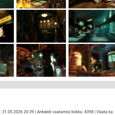
: 31.05.2026 20:39 | Ankeedi vaatamisi kokku: 4398 | Vaata ka: