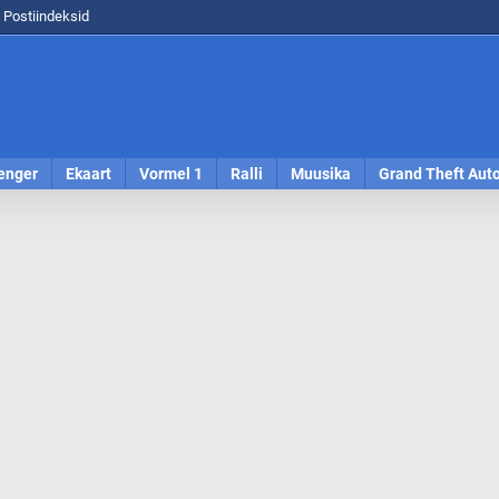
Postiindeksid
enger
Ekaart
Vormel 1
Ralli
Muusika
Grand Theft Aut