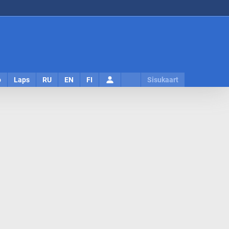
Logi
o
Laps
RU
EN
FI
Sisukaart
sisse