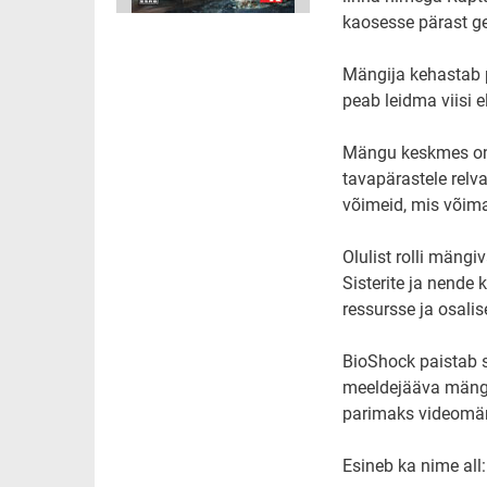
kaosesse pärast ge
Mängija kehastab p
peab leidma viisi 
Mängu keskmes o
tavapärastele relv
võimeid, mis võimal
Olulist rolli mängi
Sisterite ja nende
ressursse ja osalis
BioShock paistab si
meeldejääva mängu
parimaks videomän
Esineb ka nime all