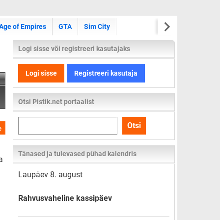
Age of Empires
GTA
Sim City
Logi sisse või registreeri kasutajaks
Logi sisse
Registreeri kasutaja
Otsi Pistik.net portaalist
Otsi
Otsi
e
kogu
lehelt
Tänased ja tulevased pühad kalendris
a
Laupäev 8. august
Rahvusvaheline kassipäev