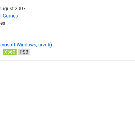
 august 2007
al Games
es
crosoft Windows, arvuti
)
:
X360
PS3