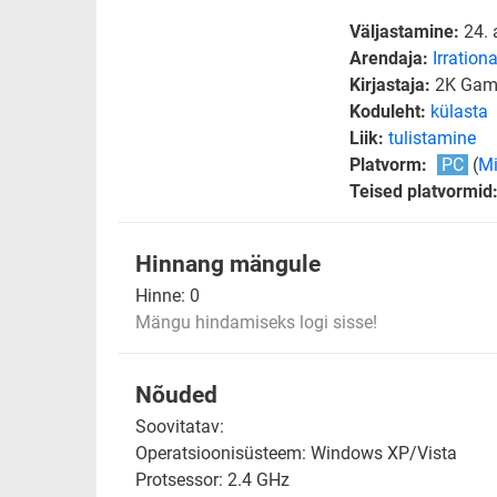
Väljastamine:
24.
Arendaja:
Irration
Kirjastaja:
2K Gam
Koduleht:
külasta
Liik:
tulistamine
Platvorm:
PC
(
Mi
Teised platvormid
Hinnang mängule
Hinne:
0
Mängu hindamiseks logi sisse!
Nõuded
Soovitatav:
Operatsioonisüsteem: Windows XP/Vista
Protsessor: 2.4 GHz