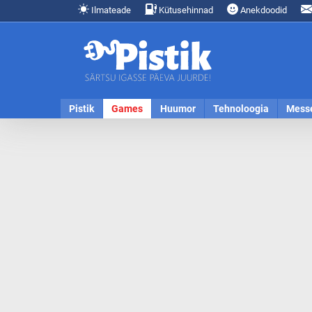
Ilmateade
Kütusehinnad
Anekdoodid
Pistik
Games
Huumor
Tehnoloogia
Mess