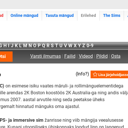
ud
Online mängud
Tasuta mängud
Erilehed
The Sims
G
H
I
J
K
L
M
N
O
P
Q
R
S
T
U
V
W
X
Y
Z
0-9
Varsti ilmumas
|
Failid
|
Videod
|
Pildid
|
Osta
tsi
o
(
Info?
)
Lisa järjehoidjass
C)
on esimese isiku vaates märuli- ja rollimänguelementidega
lle arendas 2K Boston koostöös 2K Australia-ga ning andis välj
mus 2007. aastal arvutile ning seda peetakse üheks
gemalt hinnatud mänguks oma ajastul.
PS- ja immersive sim
žanrisse ning viib mängija veealusesse
re. Kunagi utoopiliseks ühiskonnaks loodud linn on langenud