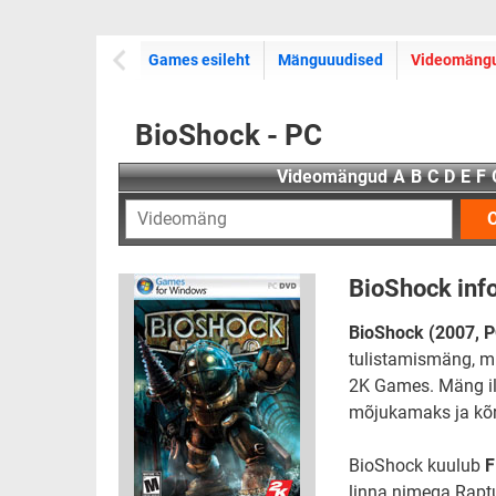
Games esileht
Mänguuudised
Videomäng
BioShock - PC
Videomängud
A
B
C
D
E
F
O
BioShock inf
BioShock (2007, P
tulistamismäng, mi
2K Games. Mäng il
mõjukamaks ja kõr
BioShock kuulub
F
linna nimega Raptu