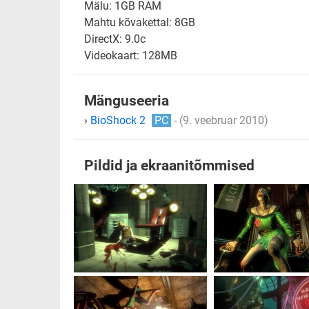
Mälu: 1GB RAM
Mahtu kõvakettal: 8GB
DirectX: 9.0c
Videokaart: 128MB
Mänguseeria
›
BioShock 2
PC
- (9. veebruar 2010)
Pildid ja ekraanitõmmised