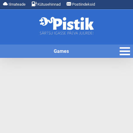
Ilmateade
Kütusehinnad
Postiindeksid
Games