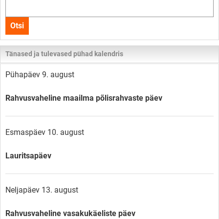
Otsi
kogu
Otsi
lehelt
Tänased ja tulevased pühad kalendris
Pühapäev 9. august
Rahvusvaheline maailma põlisrahvaste päev
Esmaspäev 10. august
Lauritsapäev
Neljapäev 13. august
Rahvusvaheline vasakukäeliste päev