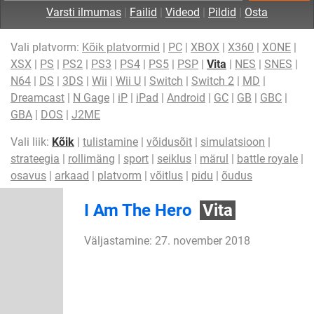
Varsti ilmumas
|
Failid
|
Videod
|
Pildid
|
Osta
Vali platvorm:
Kõik platvormid
|
PC
|
XBOX
|
X360
|
XONE
|
XSX
|
PS
|
PS2
|
PS3
|
PS4
|
PS5
|
PSP
|
Vita
|
NES
|
SNES
|
N64
|
DS
|
3DS
|
Wii
|
Wii U
|
Switch
|
Switch 2
|
MD
|
Dreamcast
|
N Gage
|
iP
|
iPad
|
Android
|
GC
|
GB
|
GBC
|
GBA
|
DOS
|
J2ME
Vali liik:
Kõik
|
tulistamine
|
võidusõit
|
simulatsioon
|
strateegia
|
rollimäng
|
sport
|
seiklus
|
märul
|
battle royale
|
osavus
|
arkaad
|
platvorm
|
võitlus
|
pidu
|
õudus
I Am The Hero
Vita
Väljastamine: 27. november 2018