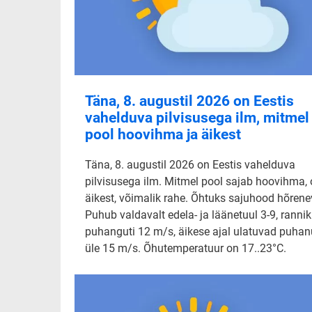
Täna, 8. augustil 2026 on Eestis
vahelduva pilvisusega ilm, mitmel
pool hoovihma ja äikest
Täna, 8. augustil 2026 on Eestis vahelduva
pilvisusega ilm. Mitmel pool sajab hoovihma,
äikest, võimalik rahe. Õhtuks sajuhood hõrene
Puhub valdavalt edela- ja läänetuul 3-9, rannik
puhanguti 12 m/s, äikese ajal ulatuvad puha
üle 15 m/s. Õhutemperatuur on 17..23°C.