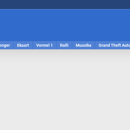
enger
Ekaart
Vormel 1
Ralli
Muusika
Grand Theft Aut