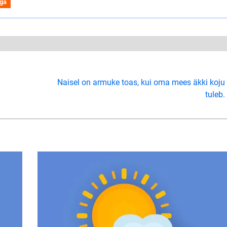
iga
Naisel on armuke toas, kui oma mees äkki koju
tuleb.