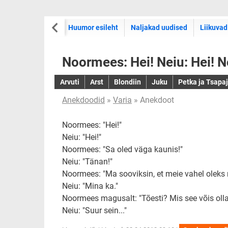
Huumor esileht
Naljakad uudised
Liikuvad
Noormees: Hei! Neiu: Hei! N
Arvuti
Arst
Blondiin
Juku
Petka ja Tsapa
Anekdoodid
»
Varia
» Anekdoot
Noormees: "Hei!"
Neiu: "Hei!"
Noormees: "Sa oled väga kaunis!"
Neiu: "Tänan!"
Noormees: "Ma sooviksin, et meie vahel oleks 
Neiu: "Mina ka."
Noormees magusalt: "Tõesti? Mis see võis oll
Neiu: "Suur sein..."