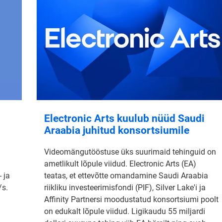
Electronic Arts kuulub nüüd Saudi
Araabia juhitud konsortsiumile
Videomängutööstuse üks suurimaid tehinguid on
ametlikult lõpule viidud. Electronic Arts (EA)
 ja
teatas, et ettevõtte omandamine Saudi Araabia
/s.
riikliku investeerimisfondi (PIF), Silver Lake'i ja
Affinity Partnersi moodustatud konsortsiumi poolt
on edukalt lõpule viidud. Ligikaudu 55 miljardi