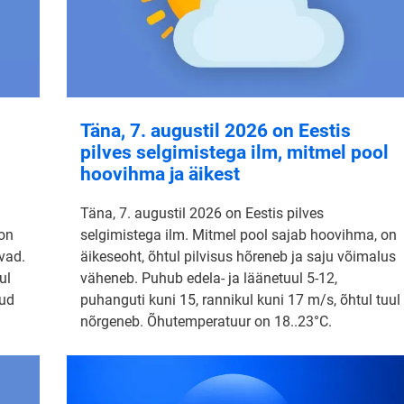
Täna, 7. augustil 2026 on Eestis
pilves selgimistega ilm, mitmel pool
hoovihma ja äikest
Täna, 7. augustil 2026 on Eestis pilves
 on
selgimistega ilm. Mitmel pool sajab hoovihma, on
vad.
äikeseoht, õhtul pilvisus hõreneb ja saju võimalus
ul
väheneb. Puhub edela- ja läänetuul 5-12,
nud
puhanguti kuni 15, rannikul kuni 17 m/s, õhtul tuul
nõrgeneb. Õhutemperatuur on 18..23°C.