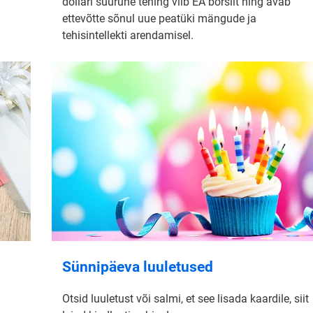
dollari suurune tehing viib EA börsilt ning avab
ettevõtte sõnul uue peatüki mängude ja
tehisintellekti arendamisel.
Sünnipäeva luuletused
Otsid luuletust või salmi, et see lisada kaardile, siit