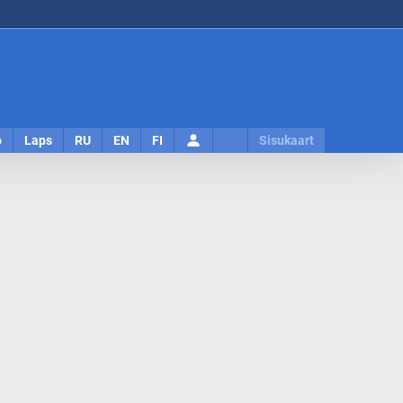
Logi
o
Laps
RU
EN
FI
Sisukaart
sisse