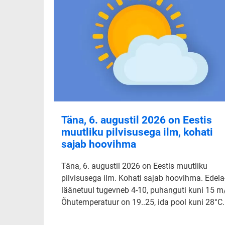
Täna, 6. augustil 2026 on Eestis
muutliku pilvisusega ilm, kohati
sajab hoovihma
Täna, 6. augustil 2026 on Eestis muutliku
pilvisusega ilm. Kohati sajab hoovihma. Edela-
läänetuul tugevneb 4-10, puhanguti kuni 15 m
Õhutemperatuur on 19..25, ida pool kuni 28°C.