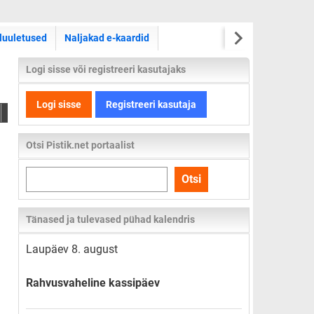
luuletused
Naljakad e-kaardid
Logi sisse või registreeri kasutajaks
Logi sisse
Registreeri kasutaja
Otsi Pistik.net portaalist
Otsi
Otsi
kogu
lehelt
Tänased ja tulevased pühad kalendris
Laupäev 8. august
Rahvusvaheline kassipäev