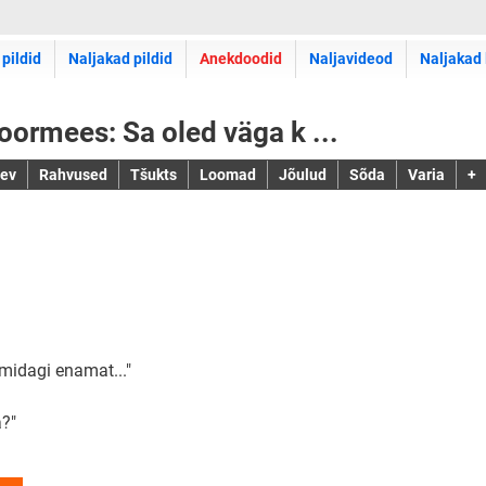
 pildid
Naljakad pildid
Anekdoodid
Naljavideod
Naljakad 
oormees: Sa oled väga k ...
jev
Rahvused
Tšukts
Loomad
Jõulud
Sõda
Varia
+
midagi enamat..."
a?"