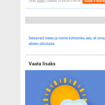
Lisas:
pistik
| Lisatud: 22.04.2012 09:18 |
Saada e-kaard
Seisavad mees ja naine kohtuniku ees, et oma
abielu lahutada.
Vaata lisaks