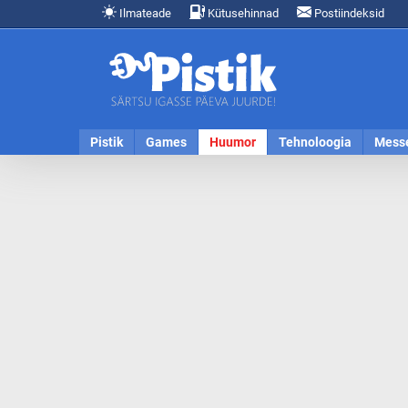
Ilmateade
Kütusehinnad
Postiindeksid
Pistik
Games
Huumor
Tehnoloogia
Mess